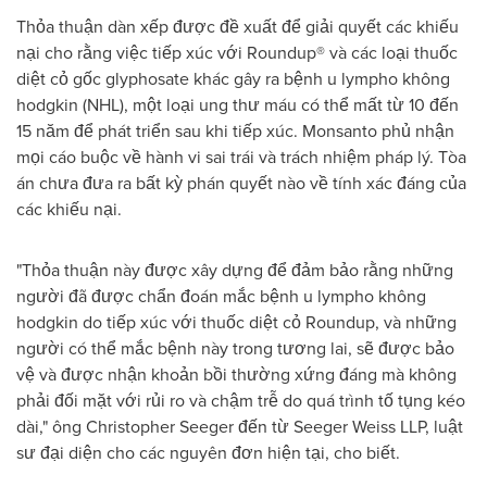
Thỏa thuận dàn xếp được đề xuất để giải quyết các khiếu
nại cho rằng việc tiếp xúc với Roundup® và các loại thuốc
diệt cỏ gốc glyphosate khác gây ra bệnh u lympho không
hodgkin (NHL), một loại ung thư máu có thể mất từ 10 đến
15 năm để phát triển sau khi tiếp xúc. Monsanto phủ nhận
mọi cáo buộc về hành vi sai trái và trách nhiệm pháp lý. Tòa
án chưa đưa ra bất kỳ phán quyết nào về tính xác đáng của
các khiếu nại.
"Thỏa thuận này được xây dựng để đảm bảo rằng những
người đã được chẩn đoán mắc bệnh u lympho không
hodgkin do tiếp xúc với thuốc diệt cỏ Roundup, và những
người có thể mắc bệnh này trong tương lai, sẽ được bảo
vệ và được nhận khoản bồi thường xứng đáng mà không
phải đối mặt với rủi ro và chậm trễ do quá trình tố tụng kéo
dài," ông Christopher Seeger đến từ Seeger Weiss LLP, luật
sư đại diện cho các nguyên đơn hiện tại, cho biết.