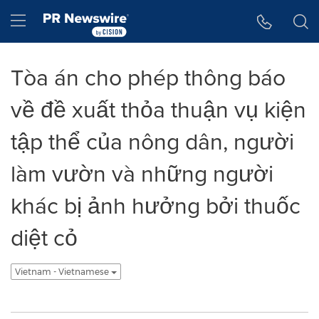
Tuyên bố về khả năng truy cập
Skip Navigation
Hamburger menu
Tòa án cho phép thông báo
về đề xuất thỏa thuận vụ kiện
tập thể của nông dân, người
làm vườn và những người
khác bị ảnh hưởng bởi thuốc
diệt cỏ
Vietnam - Vietnamese