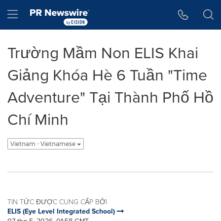
Tuyên bố về khả năng truy cập
Skip Navigation
Hamburger menu
Trường Mầm Non ELIS Khai
Giảng Khóa Hè 6 Tuần "Time
Adventure" Tại Thành Phố Hồ
Chí Minh
Vietnam - Vietnamese
TIN TỨC ĐƯỢC CUNG CẤP BỞI
ELIS (Eye Level Integrated School)