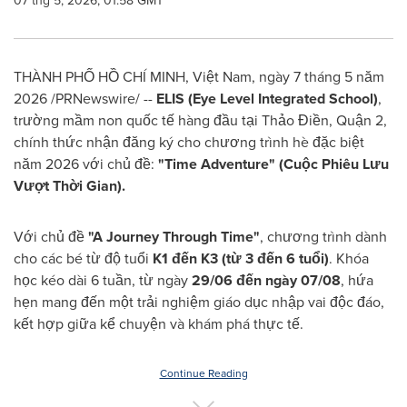
07 thg 5, 2026, 01:58 GMT
THÀNH PHỐ HỒ CHÍ MINH, Việt Nam
,
ngày 7 tháng 5 năm
2026
/PRNewswire/ --
ELIS (Eye Level Integrated School)
,
trường mầm non quốc tế hàng đầu tại Thảo Điền, Quận 2,
chính thức nhận đăng ký cho chương trình hè đặc biệt
năm 2026 với chủ đề:
"Time Adventure" (Cuộc Phiêu Lưu
Vượt Thời Gian).
Với chủ đề
"A Journey Through Time"
, chương trình dành
cho các bé từ độ tuổi
K1 đến K3 (từ 3 đến 6 tuổi)
. Khóa
học kéo dài 6 tuần, từ ngày
29/06 đến ngày 07/08
, hứa
hẹn mang đến một trải nghiệm giáo dục nhập vai độc đáo,
kết hợp giữa kể chuyện và khám phá thực tế.
Continue Reading