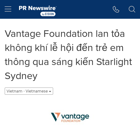
Tuyên bố về khả năng truy cập
Skip Navigation
Hamburger menu
Vantage Foundation lan tỏa
không khí lễ hội đến trẻ em
thông qua sáng kiến Starlight
Sydney
Vietnam - Vietnamese