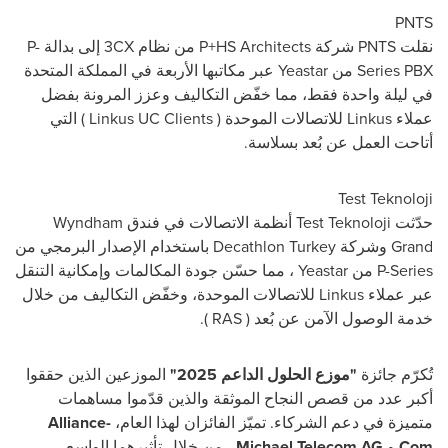
PNTS
نقلت
PNTS
شركة
P+HS Architects
من نظام
3CX
إلى بدالة
P-
Series PBX
من
Yeastar
عبر مكاتبها الأربعة في المملكة المتحدة
في ليلة واحدة فقط، مما خفّض التكاليف وعزز المرونة بفضل
عملاء
Linkus
للاتصالات الموحدة (
Linkus UC Clients
) التي
أتاحت العمل عن بُعد بسلاسة.
Test Teknoloji
حدّثت
Test Teknoloji
أنظمة الاتصالات في فندق
Wyndham
Grand
وشركة
Decathlon Turkey
باستخدام الإصدار البرمجي من
P-Series
من
Yeastar
، مما حسّن جودة المكالمات وإمكانية التنقل
عبر عملاء
Linkus
للاتصالات الموحدة، وخفّض التكاليف من خلال
خدمة الوصول الآمن عن بُعد (
RAS
).
تُكرّم جائزة
"موزع الحلول الداعم 2025"
الموزعين الذين حققوا
أكبر عدد من قصص النجاح الموثقة والذين قدّموا مساهمات
متميزة في دعم الشركاء. تميّز الفائزان لهذا العام،
Alliance-
Com
و
Michael Telecom AG
، من خلال تأثيرهما الواسع