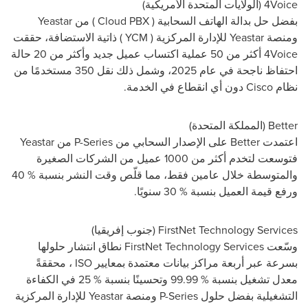
4Voice
(الولايات المتحدة الأمريكية)
بفضل حل بدالة الهاتف السحابية (
Cloud PBX
) من
Yeastar
ومنصة
Yeastar
للإدارة المركزية (
YCM
) ذاتية الاستضافة، حققت
4Voice
أكثر من 50 عملية اكتساب عميل جديد وأكثر من 20 حالة
احتفاظ ناجحة في عام 2025، وشمل ذلك نقل 350 مستخدمًا من
نظام
Cisco
دون أي انقطاع في الخدمة.
Better
(المملكة المتحدة)
اعتمدت
Better
على الإصدار السحابي من
P-Series
من
Yeastar
فتوسعت لتخدم أكثر من 1000 عميل من الشركات الصغيرة
والمتوسطة خلال عامين فقط، مما قلّص وقت النشر بنسبة %
40
ورفع قيمة العميل بنسبة %
30
سنويًا.
FirstNet Technology Services
(جنوب إفريقيا)
وسّعت
FirstNet Technology Services
نطاق انتشار حلولها
بسرعة عبر أربعة مراكز بيانات معتمدة بمعايير
ISO
، محققةً
معدل تشغيل بنسبة %
99.99
وتحسينًا بنسبة %
25
في الكفاءة
التشغيلية بفضل حلول
P-Series
ومنصة
Yeastar
للإدارة المركزية