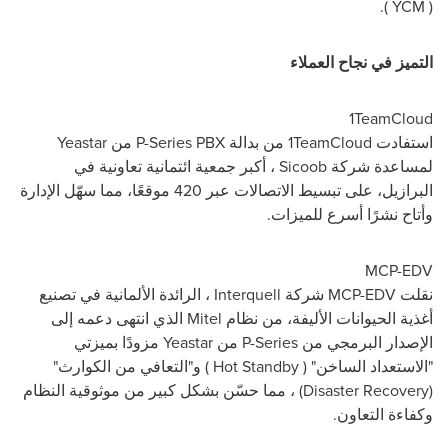
).
YCM
(
التميز في نجاح العملاء
1TeamCloud
استفادت
1TeamCloud
من بدالة
P-Series PBX
من
Yeastar
لمساعدة شركة
Sicoob
، أكبر جمعية ائتمانية تعاونية في
البرازيل، على تبسيط الاتصالات عبر 420 موقعًا، مما سهّل الإدارة
وأتاح نشرًا أسرع للميزات.
MCP-EDV
نقلت
MCP-EDV
شركة
Interquell
، الرائدة الألمانية في تصنيع
أغذية الحيوانات الأليفة، من نظام
Mitel
الذي انتهى دعمه إلى
الإصدار البرمجي من
P-Series
من
Yeastar
مزودًا بميزتي
"الاستعداد الساخن" (
Hot Standby
) و"التعافي من الكوارث"
(Disaster Recovery)
، مما حسّن بشكل كبير من موثوقية النظام
وكفاءة التعاون.