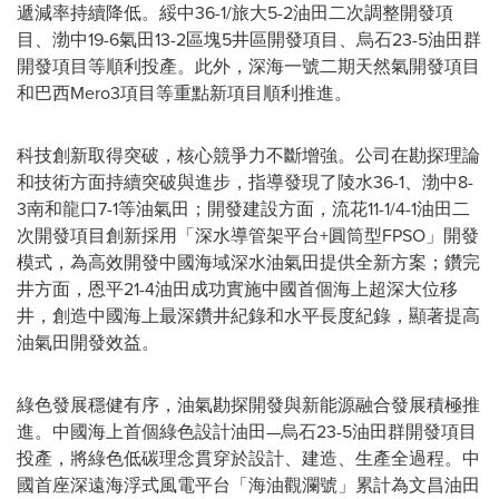
遞減率持續降低。綏中36-1/旅大5-2油田二次調整開發項
目、渤中19-6氣田13-2區塊5井區開發項目、烏石23-5油田群
開發項目等順利投產。此外，深海一號二期天然氣開發項目
和巴西Mero3項目等重點新項目順利推進。
科技創新取得突破，核心競爭力不斷增強。公司在勘探理論
和技術方面持續突破與進步，指導發現了陵水36-1、渤中8-
3南和龍口7-1等油氣田；開發建設方面，流花11-1/4-1油田二
次開發項目創新採用「深水導管架平台+圓筒型FPSO」開發
模式，為高效開發中國海域深水油氣田提供全新方案；鑽完
井方面，恩平21-4油田成功實施中國首個海上超深大位移
井，創造中國海上最深鑽井紀錄和水平長度紀錄，顯著提高
油氣田開發效益。
綠色發展穩健有序，油氣勘探開發與新能源融合發展積極推
進。中國海上首個綠色設計油田—烏石23-5油田群開發項目
投產，將綠色低碳理念貫穿於設計、建造、生產全過程。中
國首座深遠海浮式風電平台「海油觀瀾號」累計為文昌油田