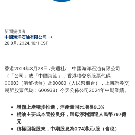
新聞提供者
中國海洋石油有限公司
28 8月, 2024, 18:11 CST
香港
2024年8月28日
/美通社/ -- 中國海洋石油有限公司
（「公司」或「中國海油」，香港聯交所股票代碼：
00883（港幣櫃台）及80883（人民幣櫃台），上海證券交
易所股票代碼：600938）今天公佈公司2024年中期業績。
增儲上產穩步推進，淨產量同比增長
9.3%
桶油主要成本管控良好，歸母淨利潤達人民幣
797
億
元
積極回報股東，中期股息為
0.74
港元
/
股（含稅）