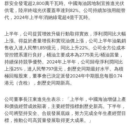
群安全發電超2,800萬千瓦時。中國海油因地制宜推進光伏
供電，陸岸終端光伏覆蓋率達到82%。公司持續加強用能替
代，2024年上半年消納綠電超4億千瓦時。
上半年，公司提質增效升級行動取得實效，淨利潤同比大幅
上漲。得益於產量增長和實現油價上漲，公司上半年油氣銷
售收入達人民幣1,851億元，同比上升22%。公司全方位成本
管控體系運行良好，桶油主要成本為27.75美元/桶油當量，
持續保持競爭優勢。2024年上半年，公司歸母淨利潤同比
上漲25%，達人民幣797億元，創歷史同期最好水平。為積
極回報股東，董事會已決定派發2024年中期股息每股0.74
港元（含稅），創歷史同期新高。
公司董事長汪東進先生表示：「上半年，中國海油增儲上產
和價值經營成效顯著，主要經營指標創歷史新高。下半年，
公司將堅持安全、合規發展底線，努力完成全年生產經營目
標，推動公司高質量發展取得更大成果。」