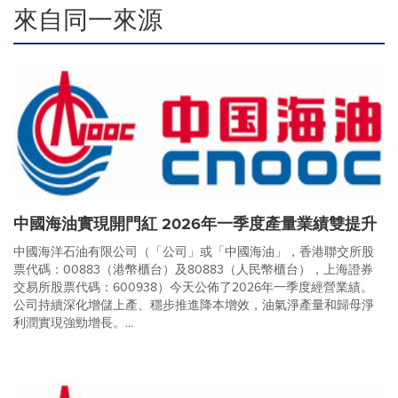
來自同一來源
中國海油實現開門紅 2026年一季度產量業績雙提升
中國海洋石油有限公司（「公司」或「中國海油」，香港聯交所股
票代碼：00883（港幣櫃台）及80883（人民幣櫃台），上海證券
交易所股票代碼：600938）今天公佈了2026年一季度經營業績。
公司持續深化增儲上產、穩步推進降本增效，油氣淨產量和歸母淨
利潤實現強勁增長。...