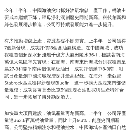
今年上半年，中國海油突出抓好油氣增儲上產工作，桶油主
要成本繼續下降，歸母淨利潤創
歷史同期
新高。科技創新和
綠色發展穩步推進，公司可持續發展能力進一步提升。
有序推動增儲上產，資源基礎不斷夯實。上半年，公司獲得
7個新發現，成功評價18個含油氣構造。在中國海域，成功
探獲首個超深水超淺層千億方大氣田陵水36-1，標誌著南海
萬億大氣區率先實現；在渤海、南海東部海域分別探獲秦皇
島27-3和開平南兩個億噸級油田；成功評價渤中8-3南，測
試日產量創中國海域深層探井最高紀錄。在海外，圭亞那
Stabroek區塊獲得新發現Bluefin，進一步擴大區塊東南部儲
量規模；成功簽署莫桑比克5個區塊石油勘探與生產特許合
同，進一步拓展了海外勘探潛力。
加快重大項目建設，油氣產量再創新高。上半年，公司淨產
量達362.6百萬桶油當量，同比上升9.3%，創歷史同期新
高。公司堅持精細注水和穩油控水，中國海域在產油田自然