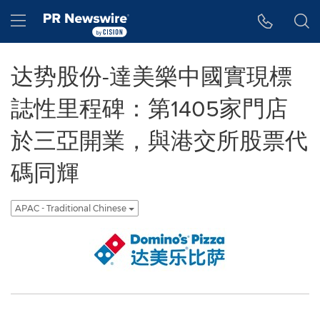
Accessibility Statement
Skip Navigation
Hamburger menu
达势股份-達美樂中國實現標
誌性里程碑：第1405家門店
於三亞開業，與港交所股票代
碼同輝
APAC - Traditional Chinese