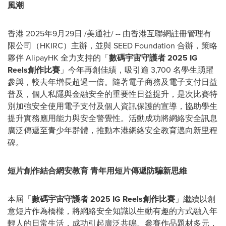
風潮
香港
2025年9月29日
/美通社/ -- 由香港互聯網註冊管理有
限公司（HKIRC）主辦，並與 SEED Foundation 合辦，策略
夥伴 AlipayHK 全力支持的「
數碼宇宙守護者
2025 IG
Reels
創作
比賽
」今年再創佳績，吸引逾 3,700 名學生踴躍
參與，較去年增長超過一倍。隨著電子商務及電子支付日益
普及，個人私隱與金融安全的重要性日益提升，是次比賽特
別加強安全使用電子支付及個人資訊保護的宣導，協助學生
提升實務應用能力與安全警覺性。活動成功將網絡安全訊息
廣泛傳遞至青少年群體，推動本港網絡安全教育邁向新里程
碑。
短片創作結合網安教育 青年用短片傳遞防騙新思維
本屆「
數碼宇宙守護者
2025 IG Reels
創作
比賽
」繼續以創
意短片作為橋樑，將網絡安全知識以生動有趣的方式融入年
輕人的日常生活，成功引起廣泛共鳴。參賽作品題材多元，