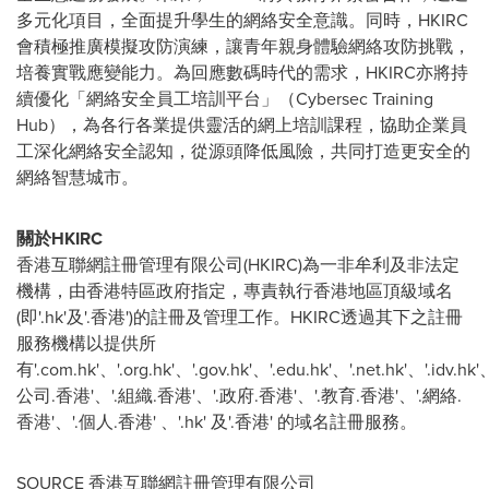
多元化項目，全面提升學生的網絡安全意識。同時，HKIRC
會積極推廣模擬攻防演練，讓青年親身體驗網絡攻防挑戰，
培養實戰應變能力。為回應數碼時代的需求，HKIRC亦將持
續優化「網絡安全員工培訓平台」（Cybersec Training
Hub），為各行各業提供靈活的網上培訓課程，協助企業員
工深化網絡安全認知，從源頭降低風險，共同打造更安全的
網絡智慧城市。
關於HKIRC
香港互聯網註冊管理有限公司(HKIRC)為一非牟利及非法定
機構，由香港特區政府指定，專責執行香港地區頂級域名
(即'.hk'及'.香港')的註冊及管理工作。HKIRC透過其下之註冊
服務機構以提供所
有'.com.hk'、'.org.hk'、'.gov.hk'、'.edu.hk'、'.net.hk'、'.idv.hk'、
公司.香港'、'.組織.香港'、'.政府.香港'、'.教育.香港'、'.網絡.
香港'、'.個人.香港' 、'.hk' 及'.香港' 的域名註冊服務。
SOURCE 香港互聯網註冊管理有限公司