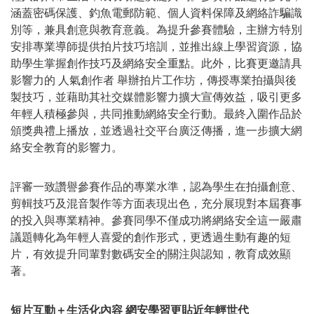
涵蓋密碼保護、釣魚電郵防範、個人資料保障及網絡詐騙識
別等，兼具創意與教育意義。為提升參賽體驗，主辦方特別
安排專業導師提供拍片技巧培訓，並推出線上學習資源，協
助學生掌握創作技巧及網絡安全重點。此外，比賽更邀請具
影響力的 人氣創作者 舉辦拍片工作坊，傳授專業拍攝與後
製技巧，並藉助其社交媒體影響力擴大宣傳效益，吸引更多
年輕人積極參與，共同推動網絡安全行動。最終入圍作品於
頒獎典禮上播放，並透過社交平台廣泛傳播，進一步擴大網
絡安全教育的影響力。
評審一致讚譽參賽作品的專業水準，認為學生在拍攝創意、
剪輯技巧及混音製作等方面表現出色，充分展現對本屆賽事
的投入與專業精神。參賽同學不僅成功將網絡安全這一嚴肅
議題轉化為年輕人喜愛的創作形式，更透過生動有趣的短
片，有效提升同輩對數碼安全的關注與認知，教育成效顯
著
。
短片互動＋生活化內容 網安學習更貼近年輕世代