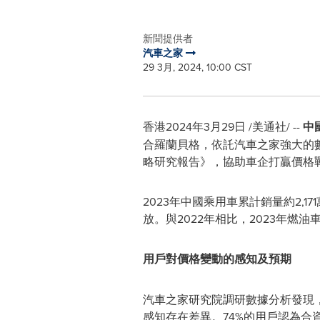
新聞提供者
汽車之家
29 3月, 2024, 10:00 CST
香港
2024年3月29日
/美通社/ --
中
合羅蘭貝格，依託汽車之家強大的
略研究報告》，協助車企打贏價格
2023年中國乘用車累計銷量約2
放。與2022年相比，2023年燃
用戶對價格變動的感知及預期
汽車之家研究院調研數據分析發現
感知存在差異。74%的用戶認為合