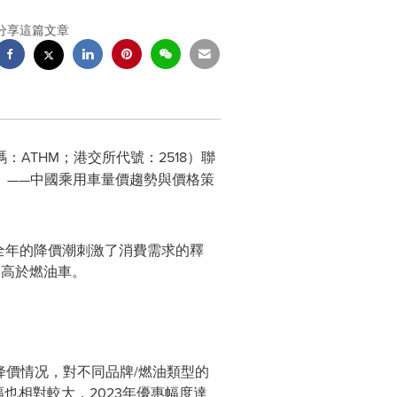
分享這篇文章
：ATHM；港交所代號：2518）聯
」——中國乘用車量價趨勢與價格策
穿全年的降價潮刺激了消費需求的釋
遠高於燃油車。
降價情况，對不同品牌/燃油類型的
也相對較大，2023年優惠幅度達