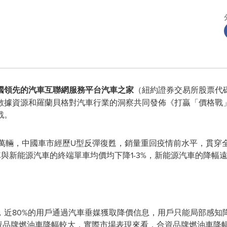
國領先的汽車互聯網服務平台汽車之家
（紐約證券交易所股票代碼
數據資源和羅蘭貝格對汽車行業的洞察共同發佈《打贏「價格戰
戰。
,171萬輛，中國車市經歷U型反彈復甦，銷量重回疫情前水平，貫
油車與新能源汽車的終端單車均價均下降1-3%，新能源汽車的降幅
，近80%的用戶通過汽車垂媒獲取降價信息，用戶只能局部感知
資品牌燃油車降幅較大，實際市場表現來看，合資品牌燃油車降幅