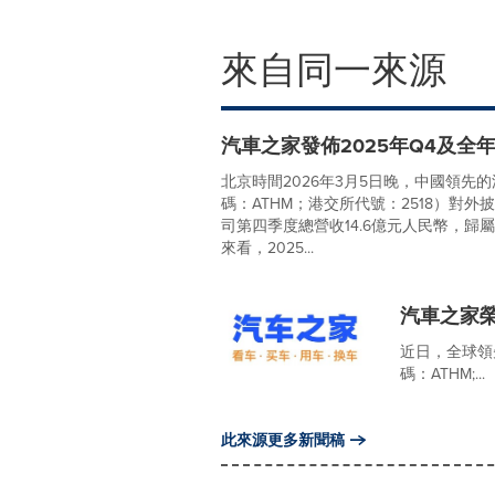
來自同一來源
汽車之家發佈2025年Q4及全
北京時間2026年3月5日晚，中國領
碼：ATHM；港交所代號：2518）對
司第四季度總營收14.6億元人民幣，歸
來看，2025...
汽車之家
近日，全球領
碼：ATHM;...
此來源更多新聞稿