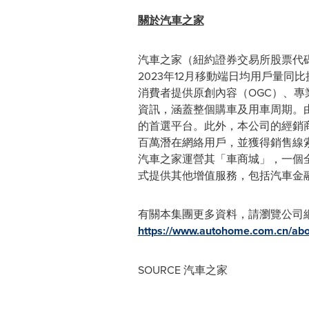
關於汽車之家
汽車之家（紐約證券交易所股票代碼：A
2023年12月移動端日均用戶量同
消費者提供原創內容（OGC）、專
資訊，涵蓋整個購車及用車周期。
的首選平台。此外，本公司的經銷
百萬潛在網絡用戶，並獲得銷售線
汽車之家運營其「車商城」，一個
式提供其他增值服務，包括汽車金
有關本集團更多資料，請瀏覽公司
https://www.autohome.com.cn/abo
SOURCE 汽車之家