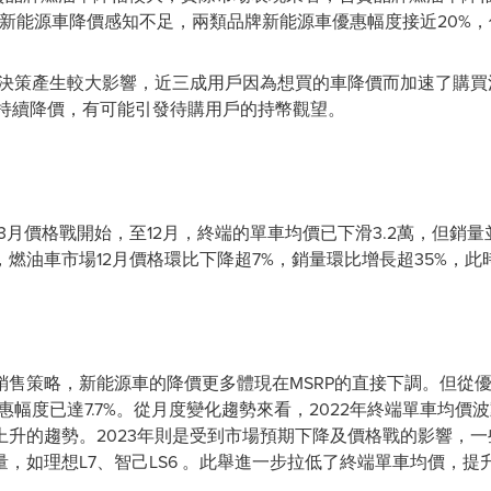
牌的新能源車降價感知不足，兩類品牌新能源車優惠幅度接近20%，
購車決策產生較大影響，近三成用戶因為想買的車降價而加速了購
都會持續降價，有可能引發待購用戶的持幣觀望。
3月價格戰開始，至12月，終端的單車均價已下滑3.2萬，但銷
燃油車市場12月價格環比下降超7%，銷量環比增長超35%，此
銷售策略，新能源車的降價更多體現在MSRP的直接下調。但從
惠幅度已達7.7%。從月度變化趨勢來看，2022年終端單車均
上升的趨勢。2023年則是受到市場預期下降及價格戰的影響，
，如理想L7、智己LS6 。此舉進一步拉低了終端單車均價，提