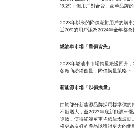
18.2%；但用戶對合資、豪華品
2023年以來的降價潮對用戶的
近70%的用戶認為2024年全年
燃油車市場「量價皆失」
2023年燃油車市場銷量緩慢回升，
各廠商紛紛衝量，降價換量策略下，
新能源市場「以價換量」
由於部分新能源品牌採用標準價的
不斷增大，至2023年底新能源車優
導致，使得終端單車均價呈現波動
格更為友好的產品以獲得更大的銷量