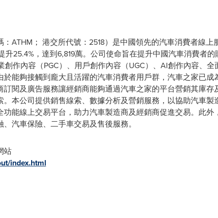
THM； 港交所代號：2518）是中國領先的汽車消費者線上服務平
比提升25.4%，達到6,819萬。公司使命旨在提升中國汽車消費
業創作內容（PGC）、用戶創作內容（UGC）、AI創作內容、
由於能夠接觸到龐大且活躍的汽車消費者用戶群，汽車之家已成
商訂閱及廣告服務讓經銷商能夠通過汽車之家的平台營銷其庫存
索。本公司提供銷售線索、數據分析及營銷服務，以協助汽車製
全功能線上交易平台，助力汽車製造商及經銷商促進交易。此外
融、汽車保險、二手車交易及售後服務。
網站
ut/index.html