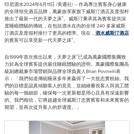
印尼泗水
2024年6月11日
/美通社/ -- 作為專注賓客身心健康
的全球領先酒店品牌，萬豪旅享家旗下威斯汀酒店及度假村
®
推出了最新一代的天夢之床
。威斯汀秉承其為賓客提供深
度睡眠體驗的傳統，在包括泗水在內的全球 240 多家威斯
汀酒店及度假村推行了更高的標準。現在，
泗水威斯汀酒店
®
的賓客可以享受新一代天夢之床
。
®
自1999年首次推出以來，天夢之床
已成為萬豪國際集團致
力於為全球賓客提供最佳睡眠體驗的證明。萬豪國際集團高
級副總裁兼市場營銷與品牌全球負責人Brian Povinelli表
示：「我們知道傳統睡床多年來贏得了一大批忠實粉絲。我
們的目標是認真傾聽客人的意見，並細緻審視客人與員工體
驗的每一個細節，確保每一次更新都是用心且具有深遠影響
的。我們相信，它將超越全球威斯汀忠實賓客和未來賓客的
期望，並再次提升客人的舒適度。」