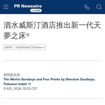
Accessibility Statement
Skip Navigation
Hamburger menu
泗水威斯汀酒店推出新一代天
夢之床®
APAC - Traditional Chinese
新聞提供者
The Westin Surabaya and Four Points by Sheraton Surabaya,
Pakuwon Indah
11 6月, 2024, 15:33 CST