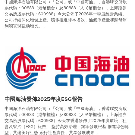
中國海洋石油有限公司（「公司」或「中國海油」，香港聯交所股
票代碼：00883（港幣櫃台）及80883（人民幣櫃台），上海證券
交易所股票代碼：600938）今天公佈了2026年一季度經營業績。
公司持續深化增儲上產、穩步推進降本增效，油氣淨產量和歸母淨
利潤實現強勁增長。...
中國海油發佈2025年度ESG報告
中國海洋石油有限公司（「公司」或「中國海油」，香港聯交所股
票代碼：00883（港幣櫃檯）及80883（人民幣櫃檯），上海證券
交易所股票代碼：600938）今天在香港發佈了2025年度環境、社
會及管治（ESG）報告。 堅持高效治理，築牢發展根基 推進綠色轉
型，共建美好生態 踐行社會責任，共享發展成果 ...