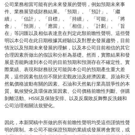
公司業務相當可能有的未來發展的聲明，例如預期未來事
件、業務展望或財務結果。「預期」、「預計」、「繼
續」、「估計」、「目標」、「持續」、「可能」、「將
會」、「預測」、「應當」、「相信」、「計劃」、「旨
在」等詞匯以及相似表達意在判定此類前瞻性聲明。這些聲
明以本公司在此日期根據其經驗以及對歷史發展趨勢，目前
情況以及預期未來發展的理解，以及本公司目前相信的其它
合理因素所做出的假設和分析為基礎。然而，實際結果和發
展是否能夠達到本公司的目前預期和預測存在不確定性。實
際業績、表現和財務狀況可能與本公司的預期產生重大差
異，這些因素包括但不限於宏觀政治及經濟因素、原油和天
然氣價格波動有關的因素、石油和天然氣行業高競爭性的本
質、氣候變化及環保政策因素、公司價格前瞻性判斷、併購
剝離活動、HSSE及保險安排、以及反腐敗反舞弊反洗錢和
公司治理相關法規變化。
因此，本新聞稿中所做的所有前瞻性聲明均受這些謹慎性聲
明的限制。本公司不能保證預期的業績或發展將會實現，或