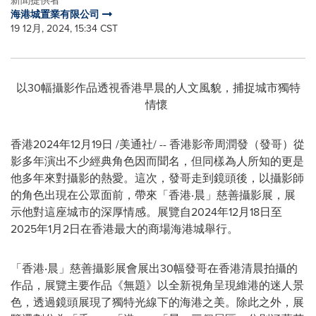
新聞提供者
海港城置業有限公司
19 12月, 2024, 15:34 CST
以30幅攝影作品透視香港早晨的人文風貌，捕捉城市獨特
情懷
香港
2024年12月19日
/美通社/ -- 香港影帝周潤發
（
發哥
）
從
影多年演出不少經典角色因而聞名，但同樣為人所知的更是
他多年來對攝影的熱愛。這次，發哥走到鏡頭後，以攝影師
的角色出現在公眾面前，帶來「香港‧晨」慈善攝影展，展
示他對這座城市的深厚情感。展覽自2024年12月18日至
2025年1月2日在香港最大的商場海港城舉行。
「香港‧晨」慈善攝影展會展出30幅發哥在香港清晨拍攝的
作品，展覽主要作品《無題》以全新視角呈現維港的迷人景
色，透過鏡頭展現了獨特光線下的海港之美。除此之外，展