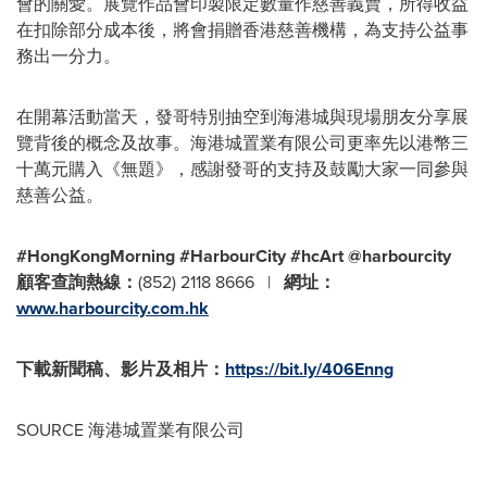
會的關愛。展覽作品會印製限定數量作慈善義賣，所得收益
在扣除部分成本後，將會捐贈香港慈善機構，為支持公益事
務出一分力。
在開幕活動當天，發哥特別抽空到海港城與現場朋友分享展
覽背後的概念及故事。海港城置業有限公司更率先以港幣三
十萬元購入《無題》，感謝發哥的支持及鼓勵大家一同參與
慈善公益。
#HongKongMorning #HarbourCity #hcArt @harbourcity
顧客查詢熱線：
(852) 2118 8666
|
網址：
www.harbourcity.com.hk
下載新聞稿、影片及相片：
https://bit.ly/406Enng
SOURCE 海港城置業有限公司