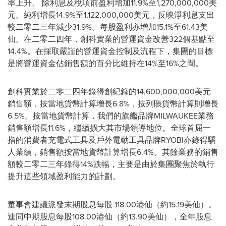
率上升。 除利息及稅項前盈利增加11.9%至1,270,000,000美
元。純利增長14.9%至1,122,000,000美元，反映淨利息支出
較二零二三年減少31.9%。每股盈利亦增加15.1%至61.43美
仙。在二零二四年，創科實業的營運資金改善322個基點至
14.4%。在採取嚴謹的營運資金控制及流程下，集團的目標
是將營運資金佔銷售額的百分比維持在14%至16%之間。
創科實業於二零二四年錄得創紀錄的14,600,000,000美元
銷售額，按當地貨幣計算增長6.8%，按列賬貨幣計算則增長
6.5%。按當地貨幣計算，我們的旗艦品牌MILWAUKEE業務
銷售額增長11.6%，繼續擴大其市場領導地位。全球首屈一
指的消費者充電式工具及戶外電動工具品牌RYOBI亦錄得驕
人業績，銷售額按當地貨幣計算增長6.4%。其餘業務的銷售
額較二零二三年錄得14%跌幅，主要是由於集團聚焦於執行
提升這些領域盈利能力的計劃。
董事會建議派發末期股息每股 118.00港仙（約15.19美仙）。
連同中期股息每股108.00港仙（約13.90美仙），全年股息