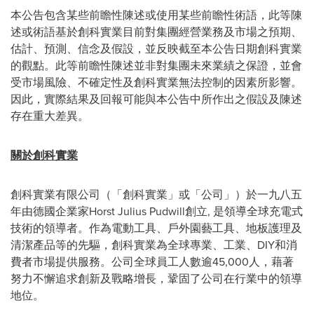
本公告包含某些前瞻性陳述或使用某些前瞻性術語，此等陳
述或術語基於創科實業目前對集團經營業務及市場之預期、
估計、預測、信念及假設，並反映截至本公告日期創科實業
的觀點。此等前瞻性陳述並非對集團未來業績之保證，並會
受市場風險、不確定性及創科實業無法控制的因素所影響。
因此，實際結果及回報可能與本公告中所作出之假設及陳述
存在重大差異。
關於創科實業
創科實業有限公司（「創科實業」或「公司」）於一九八五
年由德國企業家Horst Julius Pudwill創立, 是領導全球充電式
技術的領導者。作為電動工具、戶外園藝工具、地板護理及
清潔產品等的先驅，創科實業為全球專業、工業、DIY和消
費者市場提供服務。公司全球員工人數逾45,000人，藉著
努力不懈追求創新及戰略增長，鞏固了公司在行業中的領導
地位。