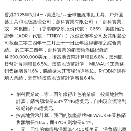
香港
2025年3月4日
/美通社/ -- 全球無線電動工具、戶外園
藝工具和地板護理公司，創科實業有限公司（「創科實業」
或「本集團」）（香港聯交所股份代號： 0669，美國預託
證券（ADR）代號：TTNDY））欣然宣佈本公司及其附屬公
司截至二零二四年十二月三十一日止年度經審核之綜合業
績。 於二零二四年，創科實業的銷售額為破紀錄的
14,600,000,000美元，按當地貨幣計算增長6.8%，按列賬
貨幣計算則增長6.5%。按當地貨幣計算，MILWAUKEE業務
銷售額增長11.6%，繼續擴大其市場領導地位。RYOBI亦錄得
驕人業績，銷售額按當地貨幣計算增長6.4%。
創科實業於二零二四年錄得出色的業績，按當地貨幣
計算，銷售額增長6.8%至146億美元，自由現金流達到
破紀錄的16億美元。
按當地貨幣計算，我們的旗艦品牌MILWAUKEE業務銷
售額增長11.6%，而RYOBI則增長6.4%。
二零二四年的總債務淨額為4,400萬美元，淨負債比率