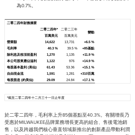
為0.7%。
二零二
四
年財務摘要
二零二
四
年
*
二零二三年
變動
百萬美元
百萬美元
營業額
14,622
13,731
+6.5 %
毛利率
40.3 %
39.5 %
+85
基點
除利息及稅項前盈利
1,270
1,135
+11.9 %
本公司股東應佔溢利
1,122
976
+14.9 %
每股基本盈利
(
美仙
)
61.43
53.36
+15.1 %
自由現金流
1,591
1,281
+310
百萬
每股股息
(
約美仙
)
29.09
24.84
+17.1 %
*截至二零二四年十二月三十一日止年度
於二零二四年，毛利率上升85個基點至40.3%。有關增長乃
受惠於MILWAUKEE品牌業務增長更高的組合、售後電池銷
售，以及跨越我們核心垂直領域新推出的創新產品帶動利潤