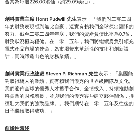
合共為每股226.00港仙（約29.09美仙）。
創科實業主席
Horst Pudwill
先生
表示：「我們對二零二四
年的財務表現感到無比自豪，這實有賴我們全球傑出團隊的
努力。截至二零二四年年底，我們的資產負債比率為0.7%，
財務狀況極為穩健。在二零二五年，我們將繼續肩負引領充
電式產品市場的使命，為市場帶來革新性的技術和創新設
計，同時締造出色的財務業績。」
創科實業行政總裁
Steven P. Richman
先生
表示：「集團能
夠取得驕人的業績，實有賴我們優秀的世界級團隊及文化。
我們遍佈全球的優秀人才攜手合作、全情投入，持續推動創
科實業的財務增長，並與我們的優秀客戶建立夥伴關係，持
續壯大我們的強勁品牌。。我們期待在二零二五年及往後的
日子繼續取得成功。」
前瞻性陳述