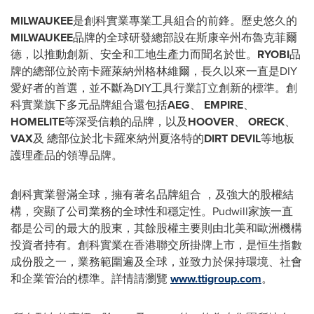
MILWAUKEE
是創科實業專業工具組合的前鋒。歷史悠久的
MILWAUKEE
品牌的全球研發總部設在斯康辛州布魯克菲爾
德，以推動創新、安全和工地生產力而聞名於世。
RYOBI
品
牌的總部位於南卡羅萊納州格林維爾，長久以來一直是DIY
愛好者的首選，並不斷為DIY工具行業訂立創新的標準。創
科實業旗下多元品牌組合還包括
AEG
、
EMPIRE
、
HOMELITE
等深受信賴的品牌，以及
HOOVER
、
ORECK
、
VAX
及 總部位於北卡羅來納州夏洛特的
DIRT DEVIL
等地板
護理產品的領導品牌。
創科實業譽滿全球，擁有著名品牌組合 ，及強大的股權結
構，突顯了公司業務的全球性和穩定性。Pudwill家族一直
都是公司的最大的股東，其餘股權主要則由北美和歐洲機構
投資者持有。創科實業在香港聯交所掛牌上市，是恒生指數
成份股之一，業務範圍遍及全球，並致力於保持環境、社會
和企業管治的標準。詳情請瀏覽
www.ttigroup.com
。