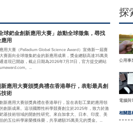
探
「全球鈀金創新應用大賽」啟動全球徵集，尋找
金應用
賽（Palladium Global Science Award）宣佈新一屆賽
大賽面向全球徵集鈀金的新應用成果，獎金總額高達35萬美
公用事
通道現已開啟，截止日期為2026年7月31日，官方提交網站
umaward.com。...
創新應用大賽頒獎典禮在香港舉行，表彰最具創
基技術
電腦與
創新應用大賽頒獎典禮在香港舉行，旨在表彰工業鈀應用領
的創新成果。這項國際性科學競賽創立於2025年，致力於激
相關題
鈀基技術領域的開創性研究。來自加拿大、日本、印度、美
伯的五位科學家榮獲殊榮，共享總額35萬美元的獎金。...