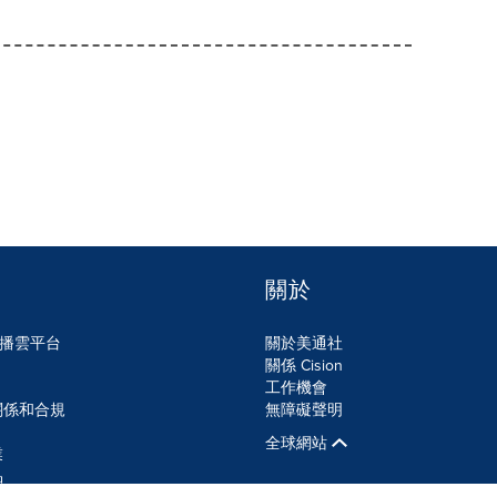
關於
n傳播雲平台
關於美通社
關係 Cision
工作機會
關係和合規
無障礙聲明
全球網站
業
品