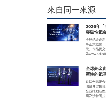
來自同一來源
2026年
突破性鈀
全球鈀金創新應用大
事正式啟動，
元。作品提交
為www.palladi
全球鈀金
新性的鈀
首屆全球鈀金
域最具突破性
發並推動新型
國及沙特阿拉