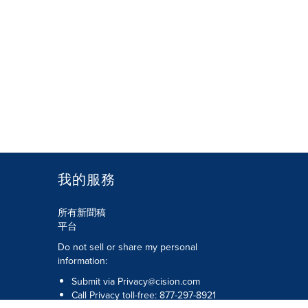
我的服務
所有新聞稿
平台
Do not sell or share my personal
information:
Submit via
Privacy@cision.com
Call Privacy toll-free: 877-297-8921