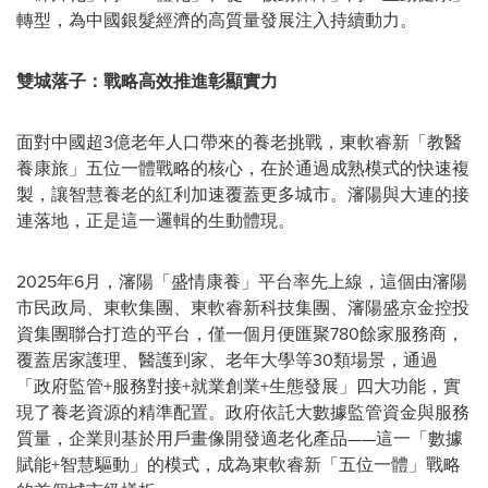
轉型，為中國銀髮經濟的高質量發展注入持續動力。
雙城落子：戰略高效推進彰顯實力
面對中國超3億老年人口帶來的養老挑戰，東軟睿新「教醫
養康旅」五位一體戰略的核心，在於通過成熟模式的快速複
製，讓智慧養老的紅利加速覆蓋更多城市。瀋陽與大連的接
連落地，正是這一邏輯的生動體現。
2025年6月，瀋陽「盛情康養」平台率先上線，這個由瀋陽
市民政局、東軟集團、東軟睿新科技集團、瀋陽盛京金控投
資集團聯合打造的平台，僅一個月便匯聚780餘家服務商，
覆蓋居家護理、醫護到家、老年大學等30類場景，通過
「政府監管+服務對接+就業創業+生態發展」四大功能，實
現了養老資源的精準配置。政府依託大數據監管資金與服務
質量，企業則基於用戶畫像開發適老化產品——這一「數據
賦能+智慧驅動」的模式，成為東軟睿新「五位一體」戰略