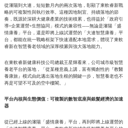
從瀋陽到大連，短短數月內的兩次落地，彰顯了東軟睿新戰
略的可複製性與執行效率。這種因地制宜、持續落地的節
奏，既源於深耕大健康產業的技術積累，也得益於「政府引
導+企業運營+生態協同」模式的兼容性——無論是瀋陽「盛
情康養」平台，還是即將上線試運營的「大連智慧康養」平
台，都能在統一戰略框架下快速適配本地需求，體現了東軟
睿新在智慧養老領域的深厚積澱與強大落地能力。
在東軟睿新健康科技公司總裁王星輝看來，公司城市級智慧
養老平台的落地，「從某種意義上講，富有獨創性的『教醫
養康旅』模式由此邁出落地生根的關鍵一步，智慧養老也不
再是可望不可及的空中樓閣。」
平台內核與生態價值：可複製的數智底座與銀髮經濟的加速
器
從已經上線的瀋陽「盛情康養」平台，再到即將上線運營的