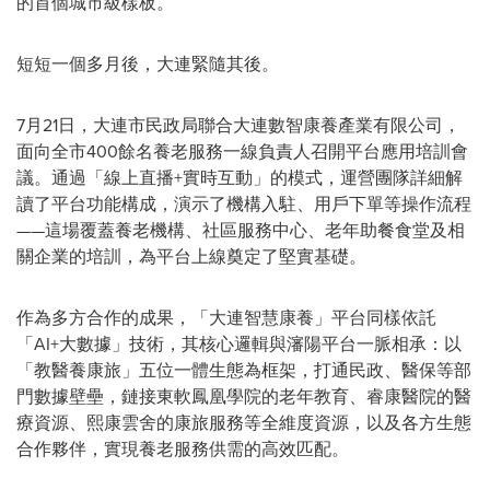
的首個城市級樣板。
短短一個多月後，大連緊隨其後。
7月21日，大連市民政局聯合大連數智康養產業有限公司，
面向全市400餘名養老服務一線負責人召開平台應用培訓會
議。通過「線上直播+實時互動」的模式，運營團隊詳細解
讀了平台功能構成，演示了機構入駐、用戶下單等操作流程
——這場覆蓋養老機構、社區服務中心、老年助餐食堂及相
關企業的培訓，為平台上線奠定了堅實基礎。
作為多方合作的成果，「大連智慧康養」平台同樣依託
「AI+大數據」技術，其核心邏輯與瀋陽平台一脈相承：以
「教醫養康旅」五位一體生態為框架，打通民政、醫保等部
門數據壁壘，鏈接東軟鳳凰學院的老年教育、睿康醫院的醫
療資源、熙康雲舍的康旅服務等全維度資源，以及各方生態
合作夥伴，實現養老服務供需的高效匹配。