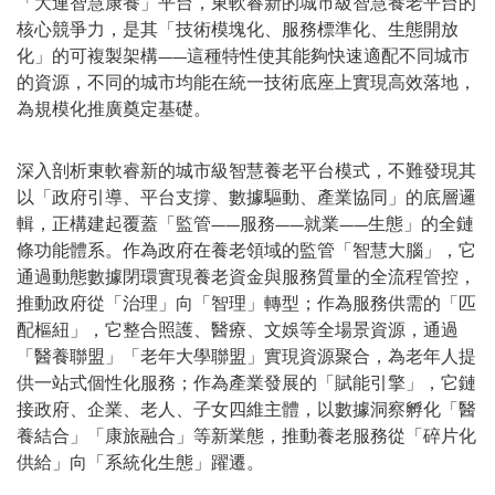
「大連智慧康養」平台，東軟睿新的城市級智慧養老平台的
核心競爭力，是其「技術模塊化、服務標準化、生態開放
化」的可複製架構——這種特性使其能夠快速適配不同城市
的資源，不同的城市均能在統一技術底座上實現高效落地，
為規模化推廣奠定基礎。
深入剖析東軟睿新的城市級智慧養老平台模式，不難發現其
以「政府引導、平台支撐、數據驅動、產業協同」的底層邏
輯，正構建起覆蓋「監管——服務——就業——生態」的全鏈
條功能體系。作為政府在養老領域的監管「智慧大腦」，它
通過動態數據閉環實現養老資金與服務質量的全流程管控，
推動政府從「治理」向「智理」轉型；作為服務供需的「匹
配樞紐」，它整合照護、醫療、文娛等全場景資源，通過
「醫養聯盟」「老年大學聯盟」實現資源聚合，為老年人提
供一站式個性化服務；作為產業發展的「賦能引擎」，它鏈
接政府、企業、老人、子女四維主體，以數據洞察孵化「醫
養結合」「康旅融合」等新業態，推動養老服務從「碎片化
供給」向「系統化生態」躍遷。