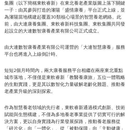
集團（以下簡稱東軟睿新）在東北養老產業版圖上落下關鍵
一子：由其參與打造的瀋陽「盛情康養」平台正式上線，並
為瀋陽當地構建起覆蓋30類核心場景的智慧養老網絡。此
前，由大連康養集團、東軟睿新科技集團、東軟集團共同發
起設立的大連數智康養產業有限公司正式成立。
由大連數智康養產業有限公司運營的「大連智慧康養」服務
平台也將進入上線倒計時。
短短2個月時間內，兩大康養服務平台相繼在兩座東北重點
城市落地，不僅僅是東軟睿新「教醫養康旅」五位一體戰略
的生動實踐，更是其以數智化力量破解老齡化難題、推動養
老產業升級的深刻探索。
作為智慧養老領域的先行者，東軟睿新通過模式創新、技術
賦能與生態構建，不僅為多地養老事業提供了切實可行的解
決方案，更以自身實踐為行業發展探路，推動養老服務從
「碎片化」向「一體化」、從「被動保障」向「主動健康」