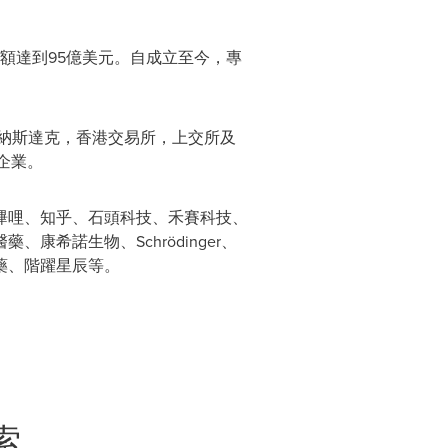
總額達到95億美元。自成立至今，專
、納斯達克，香港交易所，上交所及
企業。
嗶哩、知乎、石頭科技、禾賽科技、
希諾生物、Schrödinger、
藥、階躍星辰等。
索