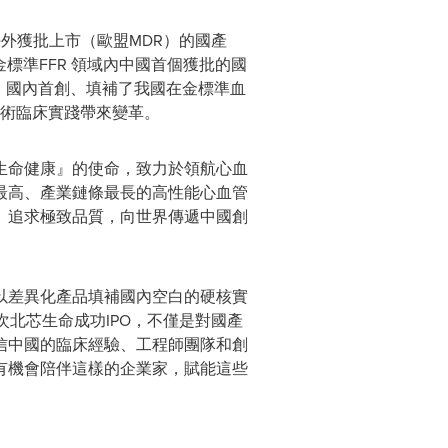
海外獲批上市（歐盟MDR）的國產
標準FFR 領域內中國首個獲批的國
、國內首創、填補了我國在金標準血
手術臨床實踐帶來變革。
生命健康』的使命，致力於領航心血
最高、產業鏈條最長的高性能心血管
、追求極致品質，向世界傳遞中國創
以差異化產品填補國內空白的硬核實
北芯生命成功IPO，不僅是對國產
信中國的臨床經驗、工程師團隊和創
有機會陪伴這樣的企業家，賦能這些