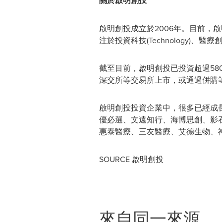
關於啟明創投
啟明創投成立於2006年。目前，
注於投資科技(Technology)、醫療
截至目前，啟明創投已投資超過58
深交所等交易所上市，或通過併購
啟明創投投資企業中，很多已經成
優必選、文遠知行、海博思創、影石創
惠泰醫療、三友醫療、艾德生物、
SOURCE 啟明創投
來自同一來源