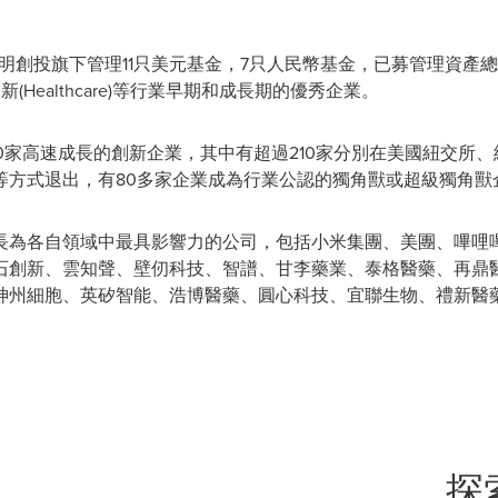
啟明創投旗下管理11只美元基金，7只人民幣基金，已募管理資產
創新(Healthcare)等行業早期和成長期的優秀企業。
0家高速成長的創新企業，其中有超過210家分別在美國紐交所
等方式退出，有80多家企業成為行業公認的獨角獸或超級獨角獸
長為各自領域中最具影響力的公司，包括小米集團、美團、嗶哩
新、雲知聲、壁仞科技、智譜、甘李藥業、泰格醫藥、再鼎醫藥、康
神州細胞、英矽智能、浩博醫藥、圓心科技、宜聯生物、禮新醫
探