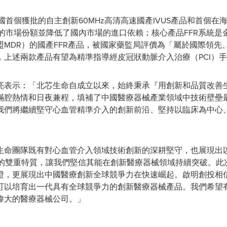
國首個獲批的自主創新60MHz高清高速國產IVUS產品和首個在
一的市場份額並降低了國內市場的進口依賴；核心產品FFR系統是金
MDR）的國產FFR產品，被國家藥監局評價為「屬於國際領先
，上述兩款產品有望為精準指導經皮冠狀動脈介入治療（PCI）
宋亮表示：「北芯生命自成立以來，始終秉承『用創新和品質改善
滿腔熱情和日夜兼程，填補了中國醫療器械產業領域中技術壁壘
我們將繼續堅守心血管精準介入的創新前沿、堅持以臨床為中心
生命團隊既有對心血管介入領域技術創新的深耕堅守，也展現出
的雙重特質，讓我們堅信其能在創新醫療器械領域持續突破。此次
證，更展現出中國醫療創新全球競爭力在快速崛起。啟明創投相
可以培育出一代具有全球競爭力的創新醫療器械產品。我們希望
偉大的醫療器械公司。」