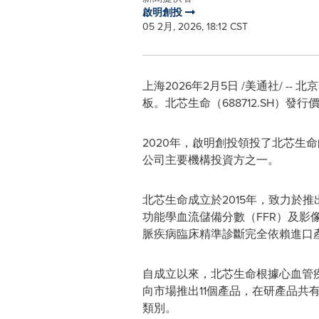
啟明創投
05 2月, 2026, 18:12 CST
上海
2026年2月5日
/美通社/ --
板。北芯生命（688712.SH）發行價為
2020年，啟明創投領投了北芯生
公司主要機構投資方之一。
北芯生命成立於2015年，致力於
功能學血流儲備分數（FFR）及影
脈疾病臨床精準診斷完全依賴進口
自成立以來，北芯生命根據心血管
向市場推出11個產品，在研產品共有
類別。