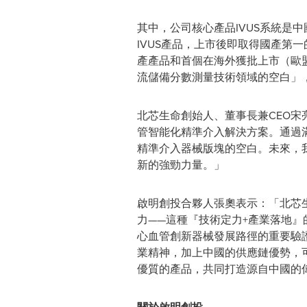
其中，公司核心產品IVUS系統是中
IVUS產品，上市後即取得國產第
產產品和首個在海外獲批上市（歐盟
流儲備分數測量技術領域的空白」
北芯生命創始人、董事長兼CEO
管智能化精準介入解決方案。通過
精準介入器械版塊的空白。未來，
新的強勁力量。」
啟明創投合夥人張奧表示：「北芯
力——這種『技術定力+產業落地』
心血管創新器械發展路徑的重要驗
業精神，加上中國的供應鏈優勢，
優質的產品，共同打造源自中國的