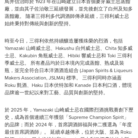
鳥井信治郎於 1923 年在山崎建立日本首個麥芽威士忌蒸餾
廠，並由其子佐治敬三延續發展，並先後創立了白州及知多
蒸餾廠。 隨著三得利多代調酒師傳承延續，三得利威士忌
始終秉持對傳統與創新的堅持。
時至今日，三得利依然持續釀造屢獲殊榮的烈酒，包括
Yamazaki 山崎威士忌、Hakushu 白州威士忌、Chita 知多威
士忌、Kakubin 角瓶威士忌、Hibiki 響威士忌和 Toki 三得利
季威士忌。 所有產品均於日本境內完成蒸餾、熟成及裝
瓶，並完全符合日本洋酒酒造組合 (Japan Spirits & Liqueurs
Makers Association, JSLMA) 標準。 三得利同時亦涵蓋
Roku 氈酒、Haku 日本伏特加和 Kanade 日本利口酒，體現
品牌逾一世紀以來對工藝、品質與創新的堅持。
於 2025 年，Yamazaki 山崎威士忌在國際烈酒挑戰賽創下歷
史，成為首個連續三年獲頒「Supreme Champion Spirit」
的品牌；而於 2024 年，首席調酒師福與伸二獲選為「年度
最佳首席調酒師」。 延續卓越傳承，位於大阪、並為 Roku