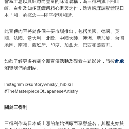
響威士忌以其細緻而豐富的味道著稱，為三得利旗下的山
崎、白州及知多蒸餾所精心調製之作，透過嚴謹調配體現日
本「和」的概念——即平衡與和諧。
此宣傳內容將於多個主要市場推出，包括美國、德國、英
國、法國、意大利、北歐、中國
大陸
、澳洲、新加坡、台灣
地區、南韓、西班牙、印度、加拿大、巴西和墨西哥。
如欲了解更多有關全新宣傳活動及觀看主題影片，請按
此處
瀏覽我們的網站。
Instagram @suntorywhisky_hibiki |
#TheMasterpieceOfJapaneseArtistry
關於三得利
三得利作為日本威士忌的創始酒廠而享譽盛名，其歷史始於