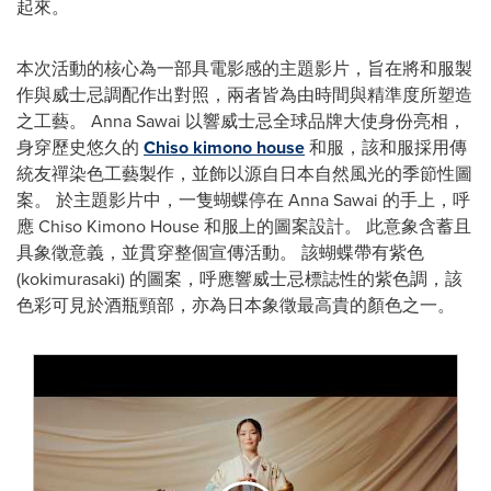
起來。
本次活動的核心為一部具電影感的主題影片，旨在將和服製
作與威士忌調配作出對照，兩者皆為由時間與精準度所塑造
之工藝。 Anna Sawai 以響威士忌全球品牌大使身份亮相，
身穿歷史悠久的
Chiso kimono house
和服，該和服採用傳
統友禪染色工藝製作，並飾以源自日本自然風光的季節性圖
案。 於主題影片中，一隻蝴蝶停在 Anna Sawai 的手上，呼
應 Chiso Kimono House 和服上的圖案設計。 此意象含蓄且
具象徵意義，並貫穿整個宣傳活動。 該蝴蝶帶有紫色
(kokimurasaki) 的圖案，呼應響威士忌標誌性的紫色調，該
色彩可見於酒瓶頸部，亦為日本象徵最高貴的顏色之一。