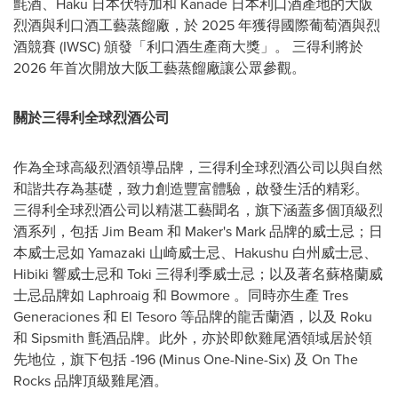
氈酒、Haku 日本伏特加和 Kanade 日本利口酒產地的大阪
烈酒與利口酒工藝蒸餾廠，於 2025 年獲得國際葡萄酒與烈
酒競賽 (IWSC) 頒發「利口酒生產商大獎」。 三得利將於
2026 年首次開放大阪工藝蒸餾廠讓公眾參觀。
關於三得利全球烈酒公司
作為全球高級烈酒領導品牌，三得利全球烈酒公司以與自然
和諧共存為基礎，致力創造豐富體驗，啟發生活的精彩。
三得利全球烈酒公司以精湛工藝聞名，旗下涵蓋多個頂級烈
酒系列，包括 Jim Beam 和 Maker's Mark 品牌的威士忌；日
本威士忌如 Yamazaki 山崎威士忌、Hakushu 白州威士忌、
Hibiki 響威士忌和 Toki 三得利季威士忌；以及著名蘇格蘭威
士忌品牌如 Laphroaig 和 Bowmore 。同時亦生產 Tres
Generaciones 和 El Tesoro 等品牌的龍舌蘭酒，以及 Roku
和 Sipsmith 氈酒品牌。此外，亦於即飲雞尾酒領域居於領
先地位，旗下包括 -196 (Minus One-Nine-Six) 及 On The
Rocks 品牌頂級雞尾酒。