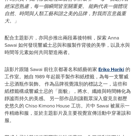
經深思熟慮，每一個瞬間皆至關重要。 能夠代表一個體現
自然、時間與人類工藝和諧之美的品牌，對我而言意義重
大
。」
配合主題影片，亦同步推出兩段幕後特輯，探索 Anna
Sawai 如何發現響威士忌與和服製作背後的美學，以及水與
時間等元素如何共同塑造兩者。
該影片跟隨 Sawai 前往京都著名和紙藝術家
Eriko Horiki
的
工作室。她自 1989 年起親手製作和紙標籤，為每一支響威
士忌酒瓶作裝飾。 作為品牌視覺識別的標誌之一，這些和
紙標籤構成響威士忌的「面貌」，將水、纖維與時間轉化為
靜謐而持久的美感。 另一部作品則讓觀眾深入窺見京都歷
史悠久的 Chiso Kimono House 工坊。片中 Sawai 被展示一
件精緻和服，並於主題影片及主要視覺宣傳活動中穿著該和
服。