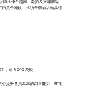
版圖延伸至越南、老撾及柬埔寨等
位處市內黃金地段，延續全季酒店極具標
達 6,000 萬晚。
核心提升會員為本的銷售能力，並進