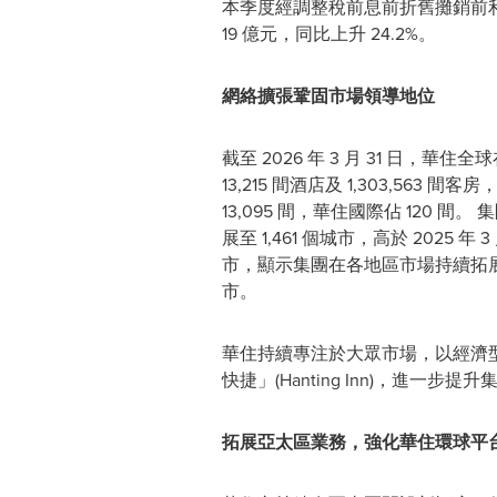
本季度經調整稅前息前折舊攤銷前利潤 (
19 億元，同比上升 24.2%。
網絡擴張鞏固市場領導地位
截至 2026 年 3 月 31 日，華
13,215 間酒店及 1,303,563 
13,095 間，華住國際佔 120 間
展至 1,461 個城市，高於 2025 年 3 
市，顯示集團在各地區市場持續拓
市。
華住持續專注於大眾市場，以經濟
快捷」(Hanting Inn)，
拓展亞太區業務，強化華住環球平