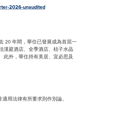
arter-2026-unaudited
。 過去 20 年間，華住已發展成為首屈一
括漢庭酒店、全季酒店、桔子水晶
酒店。 此外，華住持有美居、宜必思及
非適用法律有所要求則作別論。