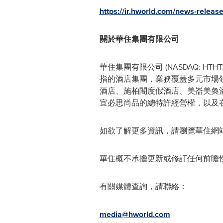
https://ir.hworld.com/news-releas
關於華住集團有限公司
華住集團有限公司 (NASDAQ: HT
指的酒店集團，業務覆蓋多元市場
酒店、施柏閣度假酒店、美崙美奐酒店、
宜必思尚品的總特許經營權，以及
如欲了解更多資訊，請瀏覽華住網
華住概不承擔更新或修訂任何前瞻
有關媒體查詢，請聯絡：
media@hworld.com