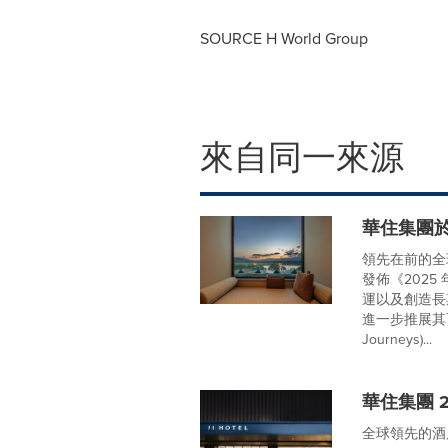
SOURCE H World Group
來自同一來源
華住集團於
領先在前的全
發佈《202
運以及創造長期
進一步推展其可
Journeys)...
華住集團 
全球領先的酒店集