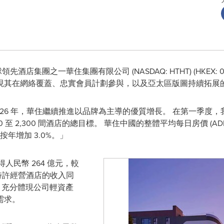
球領先酒店集團之一華住集團有限公司 (NASDAQ: HTHT) (HKEX: 011
現其在網絡覆蓋、忠實會員計劃參與，以及亞太區版圖持續拓展
26 年，華住繼續推進以品牌為主導的優質增長。 在第一季度，我
 至 2,300 間酒店的總目標。 華住中國的整體平均每日房價 (AD
 按年增加 3.0%。」
得人民幣 264 億元，較
及特許經營酒店的收入同
億元，充分體現公司輕資產
需求。