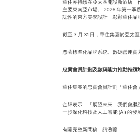
華住亦持續在亞太區開設新酒店，
主要東南亞市場。 2026 年第一
誌性的東方美學設計，彰顯華住品
截至 3 月 31 日，華住集團於亞太
憑著標準化品牌系統、數碼營運實
忠實會員計劃及數碼能力推動持續
華住集團的忠實會員計劃「華住會」第
金輝表示：「展望未來，我們會繼
一步深化科技及人工智能 (AI) 的發
有關完整新聞稿，請瀏覽：