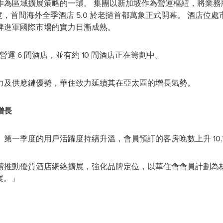
作為區域擴展策略的一環。 集團以新加坡作為營運樞紐，將業務
季度，首間海外全季酒店 5.0 於老撾首都萬象正式開幕。 酒店
牌進軍國際市場的實力日漸成熟。
區營運 6 間酒店，並有約 10 間酒店正在籌劃中。
力及供應鏈優勢，華住致力延續其在亞太區的增長氣勢。
增長
一季度的用戶活躍度持續升溫，會員預訂的客房晚數上升 10.7%，
續推動優質酒店網絡擴展，強化品牌定位，以華住會會員計劃為
展。」