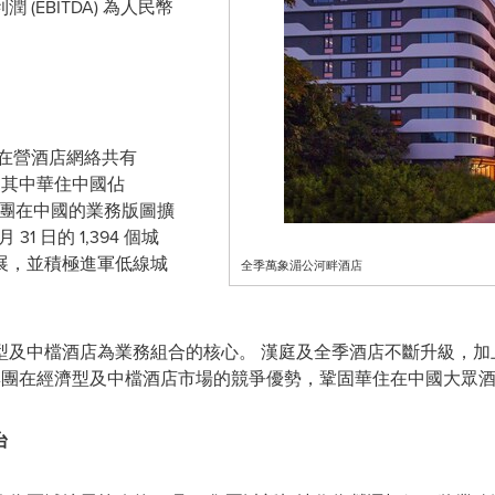
EBITDA) 為人民幣
住全球在營酒店網絡共有
間客房，其中華住中國佔
。 集團在中國的業務版圖擴
月 31 日的 1,394 個城
展，並積極進軍低線城
全季萬象湄公河畔酒店
型及中檔酒店為業務組合的核心。 漢庭及全季酒店不斷升級，加
進一步提升集團在經濟型及中檔酒店市場的競爭優勢，鞏固華住在中國大
台