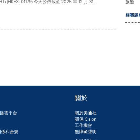
HT) (HKEX: 01179) 今天公佈截至 2025 年 12 月 31...
旅遊
相關題
關於
n傳播雲平台
關於美通社
關係 Cision
工作機會
關係和合規
無障礙聲明