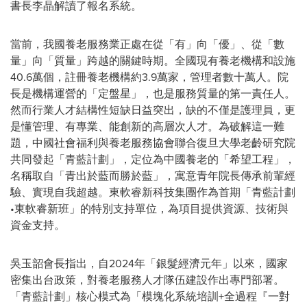
書長李晶解讀了報名系統。
當前，我國養老服務業正處在從「有」向「優」、從「數
量」向「質量」跨越的關鍵時期。全國現有養老機構和設施
40.6萬個，註冊養老機構約3.9萬家，管理者數十萬人。院
長是機構運營的「定盤星」，也是服務質量的第一責任人。
然而行業人才結構性短缺日益突出，缺的不僅是護理員，更
是懂管理、有專業、能創新的高層次人才。為破解這一難
題，中國社會福利與養老服務協會聯合復旦大學老齡研究院
共同發起「青藍計劃」，定位為中國養老的「希望工程」，
名稱取自「青出於藍而勝於藍」，寓意青年院長傳承前輩經
驗、實現自我超越。東軟睿新科技集團作為首期「青藍計劃
•東軟睿新班」的特別支持單位，為項目提供資源、技術與
資金支持。
吳玉韶會長指出，自2024年「銀髮經濟元年」以來，國家
密集出台政策，對養老服務人才隊伍建設作出專門部署。
「青藍計劃」核心模式為「模塊化系統培訓+全過程『一對