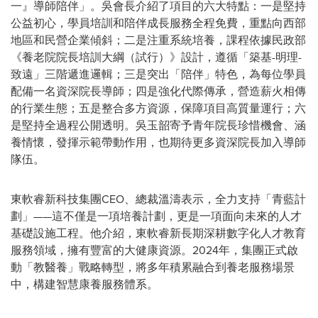
一』導師陪伴」。吳會長介紹了項目的六大特點：一是堅持
公益初心，學員培訓和陪伴成長服務全程免費，重點向西部
地區和民營企業傾斜；二是注重系統培養，課程依據民政部
《養老院院長培訓大綱（試行）》設計，遵循「築基-明理-
致遠」三階遞進邏輯；三是突出「陪伴」特色，為每位學員
配備一名資深院長導師；四是強化代際傳承，營造薪火相傳
的行業生態；五是整合多方資源，保障項目高質量運行；六
是堅持全過程公開透明。吳玉韶寄予青年院長珍惜機會、涵
養情懷，發揮示範帶動作用，也期待更多資深院長加入導師
隊伍。
東軟睿新科技集團CEO、總裁溫濤表示，全力支持「青藍計
劃」——這不僅是一項培養計劃，更是一項面向未來的人才
基礎設施工程。他介紹，東軟睿新長期深耕數字化人才教育
服務領域，擁有豐富的大健康資源。2024年，集團正式啟
動「教醫養」戰略轉型，將多年積累融合到養老服務場景
中，構建智慧康養服務體系。