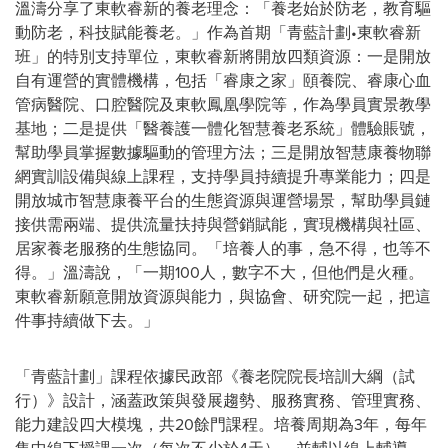
溫濤分享了東軟睿新的養老理念：「養老始於防老，教育驅
動防老，科技賦能養老。」作為首期「青藍計劃•東軟睿新
班」的特別支持單位，東軟睿新將開放四類資源：一是開放
自有運營的實體機構，包括「睿康之家」頤養院、睿康心血
管病醫院、口腔醫院及東軟鳳凰學院等，作為學員實景教學
基地；二是提供「醫養護一體化智慧養老系統」體驗賬號，
幫助學員掌握數據驅動的管理方法；三是開放智慧康養物聯
網實訓設備與線上課程，支持學員持續提升專業能力；四是
開放城市智慧康養平台的生態資源與運營場景，幫助學員鏈
接供需兩端、提供流量扶持與營銷賦能，實現機構與社區、
居家養老服務的生態協同。「培養人的事，急不得，也等不
得。」溫濤說，「一期100人，數字不大，但他們是火種。
東軟睿新願意開放資源與能力，與協會、研究院一起，把這
件事持續做下去。」
「青藍計劃」課程依據民政部《養老院院長培訓大綱（試
行）》設計，涵蓋政策與發展趨勢、服務實務、管理實務、
能力建設四大模塊，共20餘門課程。培養周期為3年，每年