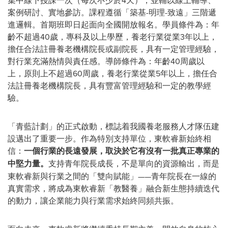
集中線下授課一次（每次不少於4天），並輔以線上輔導、
案例研討、實地參訪。課程遵循「築基-明理-致遠」三階遞
進邏輯。首期班即日起面向全國開放報名。學員條件為：年
齡不超過40歲，專科及以上學歷，養老行業從業3年以上，
擔任合法註冊養老機構院長或副院長，具有一定管理經驗，
對行業充滿熱情與責任感。導師條件為：年齡40周歲以
上，原則上不超過60周歲，養老行業從業5年以上，擔任合
法註冊養老機構院長，具有豐富管理經驗和一定的教學經
驗。
「青藍計劃」的正式啟動，標誌着我國養老服務人才隊伍建
設邁出了重要一步。作為特別支持單位，東軟睿新始終相
信：
一個行業的長遠發展，取決於它有沒有一批真正專業的
中堅力量。
支持青年院長成長，不是單向的資源輸出，而是
東軟睿新與行業之間的「雙向賦能」——青年院長在一線的
真實需求，將成為東軟睿新「教醫養」融合新生態持續迭代
的動力，讓企業能力與行業需求始終同頻共振。