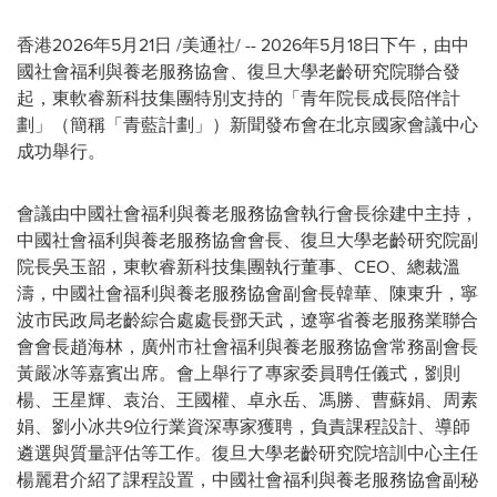
香港
2026年5月21日
/美通社/ --
2026年5月18日下午，由中
國社會福利與養老服務協會、復旦大學老齡研究院聯合發
起，東軟睿新科技集團特別支持的「青年院長成長陪伴計
劃」（簡稱「青藍計劃」）新聞發布會在北京國家會議中心
成功舉行。
會議由中國社會福利與養老服務協會執行會長徐建中主持，
中國社會福利與養老服務協會會長、復旦大學老齡研究院副
院長吳玉韶，東軟睿新科技集團執行董事、CEO、總裁溫
濤，中國社會福利與養老服務協會副會長韓華、陳東升，寧
波市民政局老齡綜合處處長鄧天武，遼寧省養老服務業聯合
會會長趙海林，廣州市社會福利與養老服務協會常務副會長
黃嚴冰等嘉賓出席。會上舉行了專家委員聘任儀式，劉則
楊、王星輝、袁治、王國權、卓永岳、馮勝、曹蘇娟、周素
娟、劉小冰共9位行業資深專家獲聘，負責課程設計、導師
遴選與質量評估等工作。復旦大學老齡研究院培訓中心主任
楊麗君介紹了課程設置，中國社會福利與養老服務協會副秘