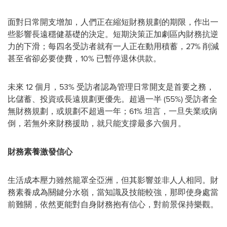
面對日常開支增加，人們正在縮短財務規劃的期限，作出一
些影響長遠穩健基礎的決定。短期決策正加劇區內財務抗逆
力的下滑；每四名受訪者就有一人正在動用積蓄，27% 削減
甚至省卻必要使費，10% 已暫停退休供款。
未來 12 個月，53% 受訪者認為管理日常開支是首要之務，
比儲蓄、投資或長遠規劃更優先。超過一半 (55%) 受訪者全
無財務規劃，或規劃不超過一年；61% 坦言，一旦失業或病
倒，若無外來財務援助，就只能支撐最多六個月。
財務素養激發信心
生活成本壓力雖然籠罩全亞洲，但其影響並非人人相同。財
務素養成為關鍵分水嶺，當知識及技能較強，那即使身處當
前難關，依然更能對自身財務抱有信心，對前景保持樂觀。