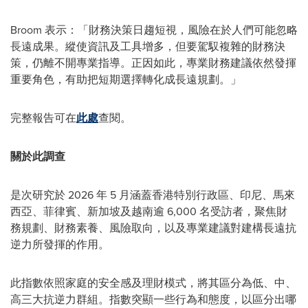
Broom 表示：「財務決策日趨短視，風險在於人們可能忽略
長遠成果。縱使資訊及工具增多，但要駕馭複雜的財務決
策，仍離不開專業指導。正因如此，專業財務建議依然發揮
重要角色，有助把短期選擇轉化成長遠規劃。」
完整報告可在
此處
查閱。
關於此調查
是次研究於 2026 年 5 月涵蓋香港特別行政區、印尼、馬來
西亞、菲律賓、新加坡及越南逾 6,000 名受訪者，聚焦財
務規劃、財務素養、風險取向，以及專業建議對建構長遠抗
逆力所發揮的作用。
此指數依照家庭的安全感及理財模式，將其區分為低、中、
高三大抗逆力群組。指數突顯一些行為和態度，以區分出哪