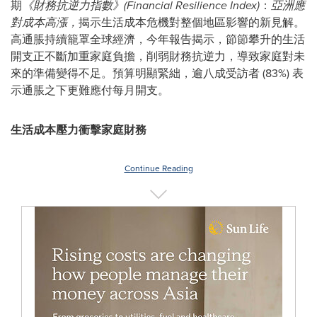
期
《財務抗逆力指數》(Financial Resilience Index)
：
亞洲應
對成本高漲，
揭示生活成本危機對整個地區影響的新見解。
高通脹持續籠罩全球經濟，今年報告揭示，節節攀升的生活
開支正不斷加重家庭負擔，削弱財務抗逆力，導致家庭對未
來的準備變得不足。預算明顯緊絀，逾八成受訪者 (83%) 表
示通脹之下更難應付每月開支。
生活成本壓力衝擊家庭財務
Continue Reading