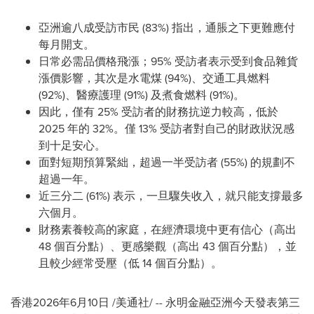
亞洲逾八成受訪市民 (83%) 指出，通脹之下更難應付
每月開支。
日常必需品價格飛漲；95% 受訪者表示受到食品雜貨
漲價影響，其次是水電煤 (94%)、交通工具燃料
(92%)、醫療護理 (91%) 及煮食燃料 (91%)。
因此，僅有 25% 受訪者的財務抗逆力較高，低於
2025 年的 32%。僅 13% 受訪者對自己的財政狀況感
到十足安心。
面對短期預算緊絀，超過一半受訪者 (55%) 的規劃不
超過一年。
近三分二 (61%) 表示，一旦驟失收入，就只能支撐最多
六個月。
財務素養較高的家庭，在經濟環境中更有信心（高出
48 個百分點）、更感樂觀（高出 43 個百分點），並
且較少經常受壓（低 14 個百分點）。
香港
2026年6月10日
/美通社/ -- 永明金融亞洲今天發表第三