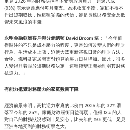
足見 2026 年的財務抉擇有多受制於購買力；超過八成
(83%) 表示更難應付每月開支。為求收支平衡，家庭不得不
作出短期取捨，惟這種妥協的代價，卻是長遠財務安全及抵
禦未來風浪的本錢。
永明金融亞洲客戶與分銷總監 David Broom
稱：「今年值
得關注的不只是成本壓力的程度，更是如何改變人們的理財
行為。生活成本上漲，迫使大眾重新審視日常的理財方法，
食物、燃料及家居開支對預算的壓力日益增加。因此，很多
人變得只着眼於短期財務決定，這種轉變正開始削弱其財務
抗逆力。」
有能力抵禦財務壓力的家庭數目下降
經濟前景未明，高抗逆力家庭的比例由 2025 年的 32% 滑
落至今年的 25%。家庭財政緩衝日益薄弱，僅得 13% 的人
對自己的財務狀況感到十足安心，比去年的 19% 更低，足見
亞洲各地受到的財務衝擊之大。