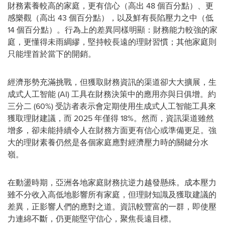
財務素養較高的家庭，更有信心（高出 48 個百分點）、更
感樂觀（高出 43 個百分點），以及鮮有長陷壓力之中（低
14 個百分點）。行為上的差異同樣明顯：財務能力較強的家
庭，更懂得未雨綢繆，堅持較長遠的理財習慣；其他家庭則
只能埋首於當下的開銷。
經濟形勢充滿挑戰，但獲取財務資訊的渠道卻大大擴展，生
成式人工智能 (AI) 工具在財務決策中的應用亦與日俱增。約
三分二 (60%) 受訪者表示會定期使用生成式人工智能工具來
獲取理財建議，而 2025 年僅得 18%。然而，資訊渠道雖然
增多，卻未能持續令人在財務方面更有信心或準備更足。強
大的理財素養仍然是各個家庭應對經濟壓力時的關鍵分水
嶺。
在動盪時期，亞洲各地家庭財務抗逆力越發懸殊。成本壓力
雖不分收入高低地影響所有家庭，但理財知識及獲取建議的
差異，正影響人們的應對之道。資訊較豐富的一群，即使壓
力連綿不斷，仍更能堅守信心，聚焦長遠目標。