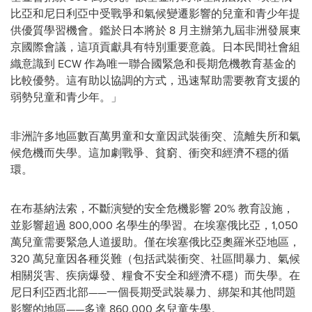
比亞和尼日利亞中受戰爭和氣候變遷影響的兒童和青少年提
供優質學習機會。鑑於日本將於 8 月主辦第九屆非洲發展東
京國際會議，這項貢獻具有特別重要意義。日本民間社會組
織意識到 ECW 作為唯一聯合國緊急和長期危機教育基金的
比較優勢。這有助以協調的方式，迅速幫助需要教育支援的
弱勢兒童和青少年。」
非洲許多地區數百萬男童和女童因武裝衝突、流離失所和氣
候危機而失學。這加劇戰爭、貧窮、衝突和經濟不穩的循
環。
在布基納法索，不斷演變的安全危機影響 20% 教育設施，
並影響超過 800,000 名學生的學習。在埃塞俄比亞，1,050
萬兒童需要緊急人道援助。僅在埃塞俄比亞奧羅米亞地區，
320 萬兒童因各種災難（包括武裝衝突、社區間暴力、氣候
相關災害、疾病爆發、糧食不安全和經濟不穩）而失學。在
尼日利亞西北部——一個長期受武裝暴力、綁架和其他問題
影響的地區——多達 860,000 名兒童失學。