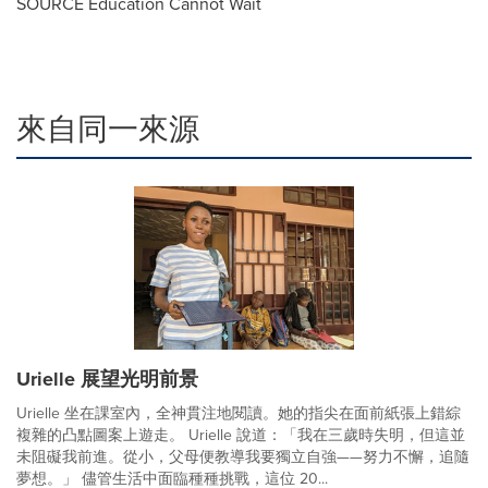
SOURCE Education Cannot Wait
來自同一來源
Urielle 展望光明前景
Urielle 坐在課室內，全神貫注地閱讀。她的指尖在面前紙張上錯綜
複雜的凸點圖案上遊走。 Urielle 說道：「我在三歲時失明，但這並
未阻礙我前進。從小，父母便教導我要獨立自強——努力不懈，追隨
夢想。」 儘管生活中面臨種種挑戰，這位 20...