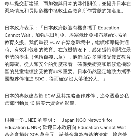
每年提交新建議，而加強與日本的夥伴關係，並提升日本在
緊急情況和長期危機中拯救生命教育所作貢獻的知名度。
日本政府表示：「日本政府歡迎有機會攜手 Education
Cannot Wait，加強尼日利亞、埃塞俄比亞和布基納法索的
教育支援。我們重視 ECW 在緊急環境中，繼續領導提供適
時、有效和包容的教育。在危機情況下，必須獲特別關注最
弱勢的學生（包括傷殘兒童），他們面對多重接受優質教育
的障礙。從人類安全的角度來看，確保受衝突和氣候危機影
響的兒童繼續接受教育非常重要。日本仍然堅定地致力攜手
國際夥伴推進 SDG，從而確保沒人落後於人。」
日本的專款建基於 ECW 及其策略合作夥伴，迄今透過公私
營部門動員 16 億美元資金的影響。
根據一份 JNEE 的聲明：「Japan NGO Network for
Education (JNNE) 歡迎日本政府向 Education Cannot Wait
基金會捐款 305 萬美元。該基金將為布基納法索、埃塞俄