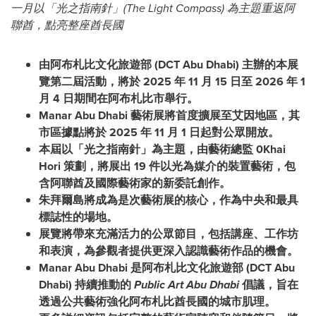
一月以「光之指南針」(The Light Compass) 為主題重返阿
聯酋，點亮整座酋長國
由阿布札比文化旅遊部 (DCT Abu Dhabi) 主辦的本展
覽第二屆活動，將於 2025 年 11 月 15 日至 2026 年 1
月 4 日期間在阿布札比市舉行。
Manar Abu Dhabi 藝術展將首度擴展至艾因地區，其
市區據點將於 2025 年 11 月 1 日起對公眾開放。
本屆以「光之指南針」為主題，由藝術總監 0Khai
Hori 策劃，將展出 19 件以光為媒介的裝置藝術，包
含阿聯酋及國際藝術家的新委託創作。
朱拜爾島將成為是次藝術展的核心，作為中央和最具
標誌性的場地。
展覽將帶來充滿活力的公眾節目，包括講座、工作坊
和表演，為參觀者提供更深入認識藝術作品的機會。
Manar Abu Dhabi 是阿布札比文化旅遊部 (DCT Abu
Dhabi) 持續推動的
Public Art Abu Dhabi
倡議，旨在
透過公共藝術強化阿布札比酋長國的城市肌理。