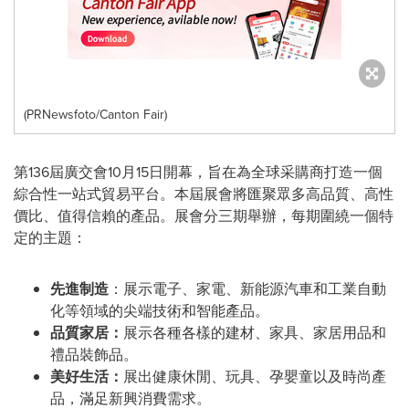
(PRNewsfoto/Canton Fair)
第136屆廣交會10月15日開幕，旨在為全球采購商打造一個
綜合性一站式貿易平台。本屆展會將匯聚眾多高品質、高性
價比、值得信賴的產品。展會分三期舉辦，每期圍繞一個特
定的主題：
先進制造
：展示電子、家電、新能源汽車和工業自動
化等領域的尖端技術和智能產品。
品質家居：
展示各種各樣的建材、家具、家居用品和
禮品裝飾品。
美好生活：
展出健康休閒、玩具、孕嬰童以及時尚產
品，滿足新興消費需求。