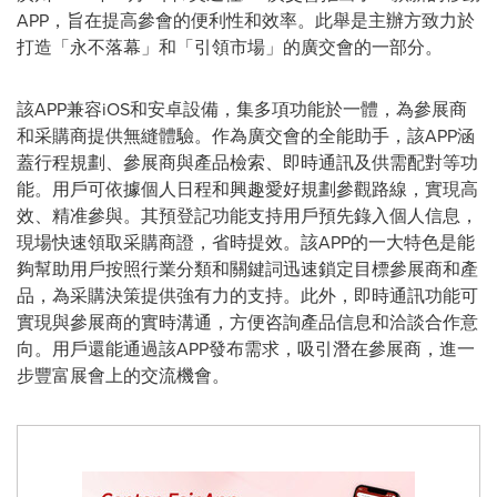
APP，旨在提高參會的便利性和效率。此舉是主辦方致力於
打造「永不落幕」和「引領市場」的廣交會的一部分。
該APP兼容iOS和安卓設備，集多項功能於一體，為參展商
和采購商提供無縫體驗。作為廣交會的全能助手，該APP涵
蓋行程規劃、參展商與產品檢索、即時通訊及供需配對等功
能。用戶可依據個人日程和興趣愛好規劃參觀路線，實現高
效、精准參與。其預登記功能支持用戶預先錄入個人信息，
現場快速領取采購商證，省時提效。該APP的一大特色是能
夠幫助用戶按照行業分類和關鍵詞迅速鎖定目標參展商和產
品，為采購決策提供強有力的支持。此外，即時通訊功能可
實現與參展商的實時溝通，方便咨詢產品信息和洽談合作意
向。用戶還能通過該APP發布需求，吸引潛在參展商，進一
步豐富展會上的交流機會。