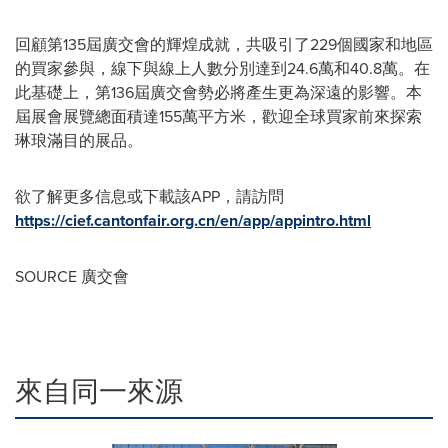
回顧第135屆廣交會的輝煌成就，共吸引了229個國家和地區
的買家參與，線下與線上人數分別達到24.6萬和40.8萬。在
此基礎上，第136屆廣交會勢必將產生更為深遠的影響。本
屆展會展覽總面積達155萬平方米，歡迎全球買家前來探索
琳琅滿目的展品。
欲了解更多信息或下載該APP，請訪問
https://cief.cantonfair.org.cn/en/app/appintro.html
SOURCE 廣交會
來自同一來源