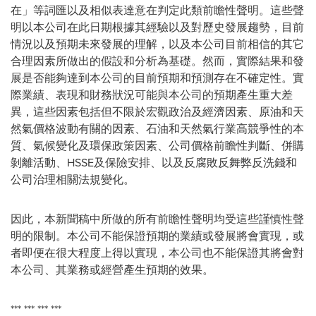
在」等詞匯以及相似表達意在判定此類前瞻性聲明。這些聲
明以本公司在此日期根據其經驗以及對歷史發展趨勢，目前
情況以及預期未來發展的理解，以及本公司目前相信的其它
合理因素所做出的假設和分析為基礎。然而，實際結果和發
展是否能夠達到本公司的目前預期和預測存在不確定性。實
際業績、表現和財務狀況可能與本公司的預期產生重大差
異，這些因素包括但不限於宏觀政治及經濟因素、原油和天
然氣價格波動有關的因素、石油和天然氣行業高競爭性的本
質、氣候變化及環保政策因素、公司價格前瞻性判斷、併購
剝離活動、HSSE及保險安排、以及反腐敗反舞弊反洗錢和
公司治理相關法規變化。
因此，本新聞稿中所做的所有前瞻性聲明均受這些謹慎性聲
明的限制。本公司不能保證預期的業績或發展將會實現，或
者即便在很大程度上得以實現，本公司也不能保證其將會對
本公司、其業務或經營產生預期的效果。
*** *** *** ***