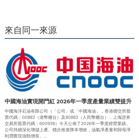
來自同一來源
中國海油實現開門紅 2026年一季度產量業績雙提升
中國海洋石油有限公司（「公司」或「中國海油」，香港聯交所股
票代碼：00883（港幣櫃台）及80883（人民幣櫃台），上海證券
交易所股票代碼：600938）今天公佈了2026年一季度經營業績。
公司持續深化增儲上產、穩步推進降本增效，油氣淨產量和歸母淨
利潤實現強勁增長。...