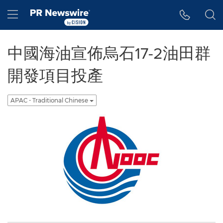
Accessibility Statement
Skip Navigation
Hamburger menu
中國海油宣佈烏石17-2油田群
開發項目投產
APAC - Traditional Chinese