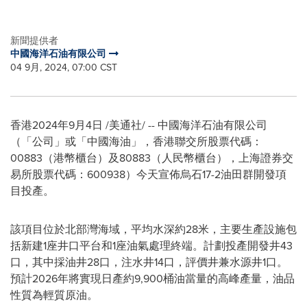
新聞提供者
中國海洋石油有限公司
04 9月, 2024, 07:00 CST
香港
2024年9月4日
/美通社/ -- 中國海洋石油有限公司
（「公司」或「中國海油」，香港聯交所股票代碼：
00883（港幣櫃台）及80883（人民幣櫃台），上海證券交
易所股票代碼：600938）今天宣佈烏石17-2油田群開發項
目投產。
該項目位於北部灣海域，平均水深約28米，主要生產設施包
括新建1座井口平台和1座油氣處理終端。計劃投產開發井43
口，其中採油井28口，注水井14口，評價井兼水源井1口。
預計2026年將實現日產約9,900桶油當量的高峰產量，油品
性質為輕質原油。