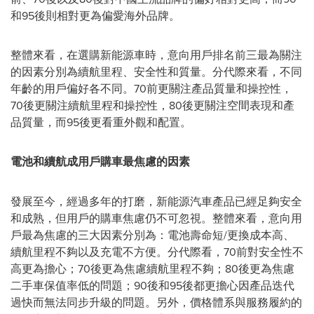
和95後則相對更為偏愛海外品牌。
整體來看，在選購新能源車時，意向用戶排名前三最為關注
的因素分別為續航里程、安全性和質量。分代際來看，不同
年齡的用戶偏好各不同。70前更關注產品質量和操控性，
70後更關注續航里程和操控性，80後更關注空間表現和產
品質量，而95後更看重外觀和配置。
電池和續航成用戶購車最焦慮的因素
發展至今，經過多年的打磨，新能源汽車產品已經足夠安全
和成熟，但用戶的購車焦慮仍不可忽視。整體來看，意向用
戶最為焦慮的三大因素分別為：電池壽命短/更換成本高、
續航里程不夠以及充電不方便。分代際看，70前對安全性不
高更為擔心；70後更為焦慮續航里程不夠；80後更為焦慮
二手車保值率低的問題；90後和95後都更擔心因產品迭代
過快而無法同步升級的問題。另外，價格體系與服務履約的