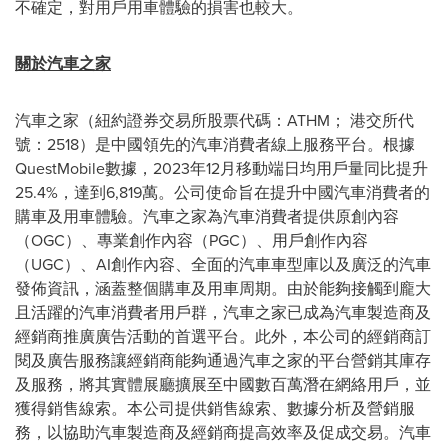
不確定，對用戶用車體驗的損害也較大。
關於汽車之家
汽車之家（紐約證券交易所股票代碼：ATHM； 港交所代
號：2518）是中國領先的汽車消費者線上服務平台。根據
QuestMobile數據，2023年12月移動端日均用戶量同比提升
25.4%，達到6,819萬。公司使命旨在提升中國汽車消費者的
購車及用車體驗。汽車之家為汽車消費者提供原創內容
（OGC）、專業創作內容（PGC）、用戶創作內容
（UGC）、AI創作內容、全面的汽車車型庫以及廣泛的汽車
發佈資訊，涵蓋整個購車及用車周期。由於能夠接觸到龐大
且活躍的汽車消費者用戶群，汽車之家已成為汽車製造商及
經銷商推廣廣告活動的首選平台。此外，本公司的經銷商訂
閱及廣告服務讓經銷商能夠通過汽車之家的平台營銷其庫存
及服務，將其實體展廳擴展至中國數百萬潛在網絡用戶，並
獲得銷售線索。本公司提供銷售線索、數據分析及營銷服
務，以協助汽車製造商及經銷商提高效率及促成交易。汽車