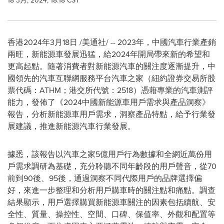
18 3月, 2024, 18:18 CST
香港
2024年3月18日
/美通社/ -- 2023年，中國汽車行業產銷
兩旺，新能源車發展迅猛，給2024年開局帶來新的希望和
更高起點。隨著消費者對新能源汽車的關注度逐漸提升，中
國領先的汽車互聯網服務平台汽車之家（紐約證券交易所股
票代碼：ATHM；港交所代號：2518）憑藉專業的汽車測評
能力，發佈了《2024中國新能源車用戶需求與產品洞察》
報告，分析新能源車用戶需求，洞察產品特點，給予行業發
展建議，推進新能源汽車行業發展。
據悉，該報告以汽車之家5億用戶行為數據和全網近萬份用
戶需求調研為基礎，充分聆聽不同年齡段的用戶聲音，從70
前到90後、95後，通過洞察不同代際用戶的品牌選擇偏
好，
來
進一步整理和分析用戶購車時的關注點和痛
點
。調查
結果顯示，用戶選擇購買新能源車關注的因素包括續航、安
全性、質量、操控性、空間、口碑、保值率、外觀和配置等