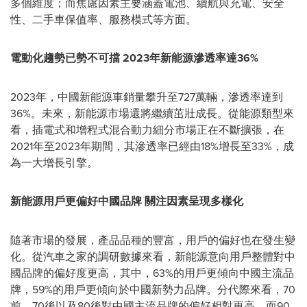
多個維度；而焦慮因素主要涵蓋電池、續航與充電、安全
性、二手車保值率、服務模式等方面。
電動化趨勢已勢不可擋
2023
年新能源滲透率達
36%
2023年，中國新能源車銷量攀升至727萬輛，滲透率達到
36%。未來，新能源市場還將繼續茁壯成長。從能源類型來
看，插電式和增程式混合動力細分市場正在不斷擴張，在
2021年至2023年期間，其滲透率已經由18%增長至33%，成
為一大增長引擎。
新能源用戶更偏好中國品牌
關注因素呈現多樣化
隨著市場的發展，產品品種的豐富，用戶的偏好也在發生變
化。從汽車之家的調研數據來看，新能源意向用戶整體對中
國品牌的偏好度更高，其中，63%的用戶更傾向中國主流品
牌，59%的用戶更傾向於中國新勢力品牌。分代際來看，70
前、70後以及80後對中國主流品牌的偏好相對更高，而90