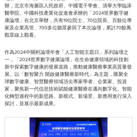
辦，北京市海澱區人民政府、中國電子學會、清華大學臨床
醫學院、中國科技產業化促進會承辦的
「
2024世界數字健
康論壇
」
在
北京舉辦，共有19位院士、70位院長、百餘位專
家及企業高管、700多位聽眾參與了本次論壇，累計70餘萬
觀眾線上觀看。
作為2024中關村論壇年會
「
人工智能主題日
」
系列論壇之
一，
「
2024世界數字健康論壇」在生命健康領域的科技創
新中探索數字健康的發展道路
，推動健康醫療事業高質量發
展。以
「
數智聚力 開啟健康醫療新時代
」
為主題，匯聚全
球數字健康、智慧醫療領域頂尖專家學者、企業家、投資
家，聚焦新一代信息技術賦能健康醫療在邁向數字化、智能
化轉型過程中的新思路、新模式、新場景、新應用進行深入
探討，並展示最新成果。