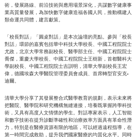
術，發展路線、前沿技術與應用場景深化，共謀數字健康事
業高質量發展，為加快數字健康造福各國人民，推動構建人
類命運共同體，建言獻策。
「
校長對話
」
「
圓桌對話
」
是本次論壇的亮點。參與
「
校長
對話
」
環節的嘉賓包括華中科技大學校長、中國工程院院士
尤政，北京大學常務副校長、醫學部主任、中國工程院院士
喬傑，重慶大學校長、中國工程院院士王樹新，首都醫科大
學副校長、中國工程院院士吉訓明，清華大學副校長王宏
偉，德國埃森大學醫院管理委員會成員、首席轉型官安克•
迪爾。
清華大學分享
了其發展整合式醫學教育的規劃，
表示未
來將
把醫院、醫學院和研究機構無縫連接，培養既掌握跨學科技
術，又具有高度人文情懷的學生。對話專家表示，人工智能
和數字技術在提升診斷準確性和治療效率方面具有革命性潛
力，特別是在醫療資源有限的地區，可以經過遠程指導，在
第一時間完成救助，提升我們國家醫療的均質化水平。同時