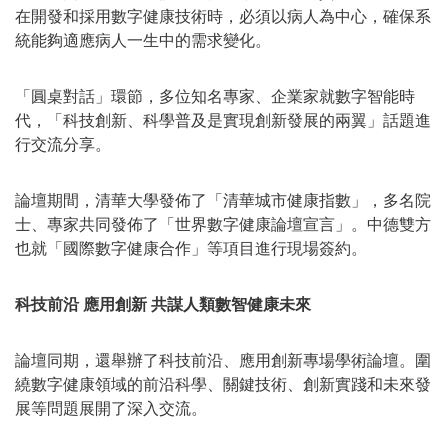
在開發和採用數字健康技術時，必須以病人為中心，確保系
統能夠適應病人一生中的需求變化。
「圓桌對話」環節，多位知名專家、企業家就數字智能時
代，「科技創新、科學普及是實現創新發展的兩翼」話題進
行交流分享。
論壇期間，清華大學發佈了
「
清華城市健康指數
」
，多名院
士、專家共同發佈了
「
世界數字健康論壇宣言
」
。中德雙方
也就
「
國際數字健康合作
」
等項目進行現場簽約。
科技前沿 應用創新 共謀人類數智健康未來
論壇同期，還舉辦了科技前沿、應用創新專場學術論壇。圍
繞數字健康領域的前沿科學、關鍵技術、創新實踐和未來發
展等問題展開了深入交流。