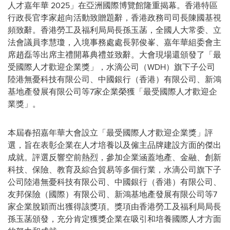
人才嘉年華 2025
」
在亞洲國際博覽館隆重揭幕。香港特區
行政長官李家超向活動致贈題辭，香港政務司司長陳國基視
頻致辭。香港勞工及福利局局長孫玉菡，全國人大常委、立
法會議員李慧瓊，入境事務處處長郭俊峯、嘉年華組委會主
席趙磊等出席主禮開幕典禮並致辭。大會現場還頒發了「最
受國際人才歡迎企業獎」，水滴公司（WDH）旗下子公司
陸港無憂科技有限公司、中國銀行（香港）有限公司、新鴻
基地產發展有限公司等7家企業榮獲「最受國際人才歡迎企
業獎」。
本屆春招嘉年華大會設立「最受國際人才歡迎企業獎」評
選，旨在表彰企業在人才培養以及僱主品牌建設方面的傑出
成就。評選反響空前熱烈，參加企業涵蓋地產、金融、創新
科技、保險、教育及綜合貿易等多個行業，水滴公司旗下子
公司陸港無憂科技有限公司、中國銀行（香港）有限公司、
友邦保險（國際）有限公司、新鴻基地產發展有限公司等7
家企業脫穎而出獲得該獎項。獎項由香港勞工及福利局局長
孫玉菡頒發，充分肯定獲獎企業在吸引和培養國際人才方面