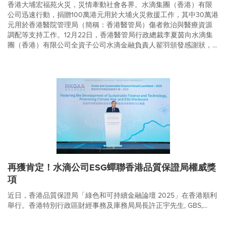
香港大埔宏福苑火災，災情牽動社會各界。水滴集團（香港）有限
公司迅速行動，捐贈100萬港元用於大埔火災救援工作，其中30萬港
元用於香港醫院管理局（簡稱：香港醫管局）傷者救治與醫療資源
調配等支持工作。12月22日，香港醫管局行政總裁李夏茵向水滴集
團（香港）有限公司全資子公司水滴金融負責人翟羽頒發感謝狀，...
再獲肯定！水滴公司ESG蟬聯香港品質保證局權威獎
項
近日，香港品質保證局「綠色和可持續金融論壇 2025」在香港順利
舉行。香港特別行政區財經事務及庫務局局長許正宇先生, GBS,...