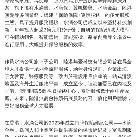
障億萬家庭」爲使命，致力於爲用戶提供健康保障解決方
案。旗下擁有水滴籌、水滴保、翼帆醫藥、水滴金融、陸港
無憂等多個業務，構建「保險保障+健康服務」的多元服務
生態。爲了提升服務體驗，水滴公司從成立以來堅持科技創
新，每年投入超過3億元用於研發，自研的保險領域大模型
可在輔助銷售、智能營銷、智能質檢、產品創新等全場景中
進行應用，大幅提升保險服務的效率。
作爲水滴公司旗下子公司，陸港無憂科技有限公司旨在爲全
球人才提供一系列全流程服務，涵蓋身份規劃、企業出海、
子女教育、醫療服務等，致力於建設用戶信賴的一站式港澳
地區及海外生活服務平臺。成立至今，陸港無憂已在內地及
香港、澳門開設5個區域服務中心，累計服務數千組中產家
庭。未來，陸港無憂會持續拓展服務內容，優化用戶體驗，
更好服務全球人才發展。
在香港，水滴公司於2023年成立持牌保險經紀公司——水滴
金融，爲個人和企業客戶提供專業的保險經紀及財富規劃服