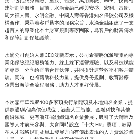
務，包括終身壽險、重疾、醫療、萬用壽險、MPF、投資相
連計劃等服務。目前，水滴金融已經與安盛、宏利、富衛、
周大福人壽、永明金融、中國人壽等香港知名保險公司及機
構合作。秉承着客戶爲本的服務宗旨，水滴金融組建了一支
超百人的專業化本土財富規劃專家團隊，爲客戶的財富傳承
和保障計劃保駕護航。
水滴公司創始人兼CEO沈鵬表示，公司希望將沉澱積累的專
業化保險經紀服務能力、線上線下運營經驗、以及科技賦能
的專長，分享給香港合作伙伴，共同提升運營效率和客戶體
驗。同時，也將藉助科技力量，提供身份規劃、教育醫療、
企業出海等全流程服務，助力人才更好發展。
本次
嘉年華匯聚400多家頂尖行業龍頭及本地知名企業，提
供超過1萬個高價值職位，涵蓋人工智能、金融科技和其他
前沿領域，更有浙江省組織知名企業參展，吸引了大灣區及
國際人才前來參與。大會同時設立「十大 HR」獎項，鼓勵
在人才戰略規劃及員工發展方面有傑出表現的人力資源從業