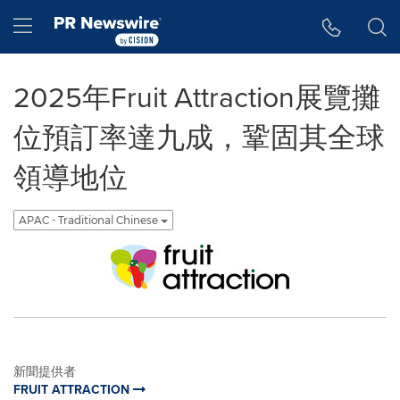
Accessibility Statement
Skip Navigation
Hamburger menu
2025年Fruit Attraction展覽攤
位預訂率達九成，鞏固其全球
領導地位
APAC - Traditional Chinese
新聞提供者
FRUIT ATTRACTION