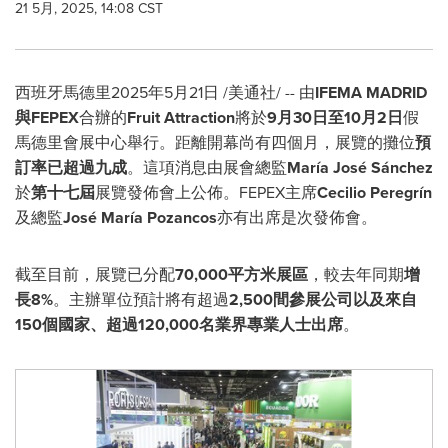
21 5月, 2025, 14:08 CST
西班牙馬德里
2025年5月21日
/美通社/ -- 由
IFEMA MADRID
與FEPEX
合辦的
Fruit Attraction
將於
9月30日至10月2日
假
馬德里會展中心舉行。距離開幕尚有四個月，展覽的攤位
預
訂率已超過九成
。這項消息由展會總監
María José Sánchez
於
第十七屆
展覽發佈會上公佈。FEPEX主席
Cecilio Peregrín
及總監
José María Pozancos
亦有出席是次發佈會。
截至目前，展覽已分配
70,000平方米展區
，較去年同期
增
長8%
。主辦單位預計將有超過
2,500間參展公司以及來自
150個國家、超過120,000名業界專業人士出席
。