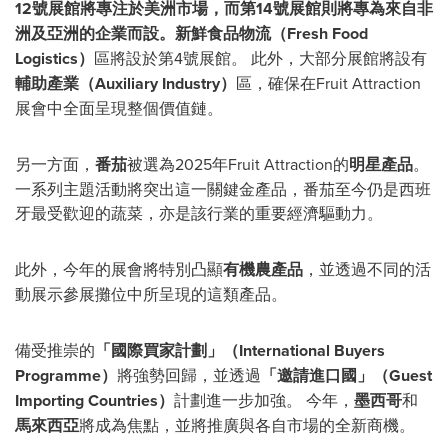
12號展館將專注於美洲市場，而第14號展館則將專為來自非
洲及亞洲的企業而設。新鮮食品物流（Fresh Food
Logistics）
區將設於第4號展館。 此外，大部分展館將設有
輔助產業（Auxiliary Industry）
區，確保在Fruit Attraction
展會中全面呈現整個價值鏈。
另一方面，
番茄
被選為2025年Fruit Attraction的
明星產品
。
一系列主題活動將突出這一關鍵金產品，番茄至今仍是西班
牙最受歡迎的蔬菜，亦是該行業的重要經濟驅動力。
此外，今年的展會將特別凸顯
有機農產品
，並透過不同的活
動展示參展攤位中所呈現的這類產品。
備受推崇的
「國際買家計劃」（International Buyers
Programme）
將強勢回歸，並透過
「邀請進口國」（Guest
Importing Countries）
計劃進一步加強。 今年，
墨西哥
和
馬來西亞
將成為焦點，並將推廣與各自市場的全新商機。