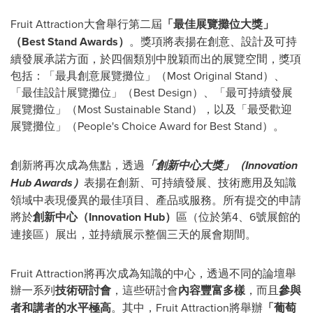
Fruit Attraction大會舉行第二屆
「最佳展覽攤位大獎」
（Best Stand Awards）
。獎項將表揚在創意、設計及可持
續發展承諾方面，於四個類別中脫穎而出的展覽空間，獎項
包括：「最具創意展覽攤位」（Most Original Stand）、
「最佳設計展覽攤位」（Best Design）、「最可持續發展
展覽攤位」（Most Sustainable Stand），以及「最受歡迎
展覽攤位」（People's Choice Award for Best Stand）。
創新將再次成為焦點，透過
「創新中心大獎」（Innovation
Hub Awards）
表揚在創新、可持續發展、技術應用及知識
領域中表現優異的最佳項目、產品或服務。所有提交的申請
將於
創新中心（Innovation Hub）
區（位於第4、6號展館的
連接區）展出，並持續展示整個三天的展會期間。
Fruit Attraction將再次成為知識的中心，透過不同的論壇舉
辦一系列
技術研討會
，這些研討會
內容豐富多樣
，而且
參與
者和講者的水平極高
。其中，Fruit Attraction將舉辦
「葡萄