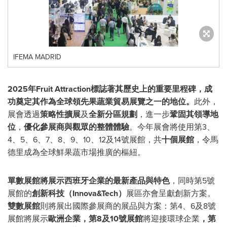
IFEMA MADRID
2025年Fruit Attraction標誌著其歷史上的重要里程碑，成
功奠定其作為全球領先果蔬業貿易展覽之一的地位。
此外，
展會透過
策略性擴展
及
全新分區規劃
，進一步
鞏固其領導地
位
，
優化參展商與觀眾的整體體驗
。今年展會將使用第3、
4、5、6、7、8、9、10、12及14號展館，共
十個展館
，令馬
德里成為全球鮮果蔬市場推廣的樞紐。
單數展館將展示西班牙企業的最新產品與特色
，同時第5號
展館的
創新科技（Innova&Tech）
展區亦會呈獻創新方案。
雙數展館
則將展出國際參展商的展品與方案：第4、6及8號
展館將展示
歐洲企業，第8及10號展館
將迎接環球企業
，第