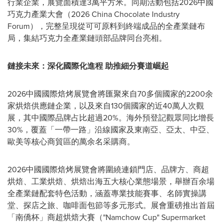
行業企業，展覽面積達3萬平方米。同期活動包括2026中國
巧克力產業大會（2026 China Chocolate Industry
Forum），完整呈現從可可原料到終端成品的全產業鏈布
局，集結巧克力全產業鏈頭部品牌同台亮相。
鏈接未來：深化國際化進程 助推細分賽道崛起
2026中國國際焙烤展覽會將匯聚來自70多個國家的2200余
家烘焙供應鏈企業，以及來自130個國家的近40萬人次觀
展，其中國際品牌占比超過20%。海外預登記觀眾同比增長
30%，覆蓋「一帶一路」沿線國家及東南亞、亞太、中亞、
歐美等核心商貿區的萬余名采購商。
2026中國國際焙烤展覽會將圍繞連鎖門店、品牌方、商超
烘焙、工業烘焙、烘焙出海五大核心業態場景，舉辦百余場
全產業鏈配套特色活動，涵蓋專業技能賽事、名師實操講
堂、探店之旅、咖啡面包節等多元形式。展會重磅推出首屆
「南僑杯」商超烘焙大賽（"Namchow Cup" Supermarket