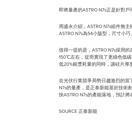
即將量產的ASTRO N7s正是
周盛永介紹，ASTRO N7s組
ASTRO N7s為54小版型，尺
值得一提的是，ASTRO N7s採
150℃左右，從而實現了更綠色低
低20%銀漿耗量的同時，讓硅片厚
在光伏行業競爭局勢日趨激烈的當下
N7s的量產，是正泰新能基於技術
快ASTRO N7s的產能落地，預計
SOURCE 正泰新能