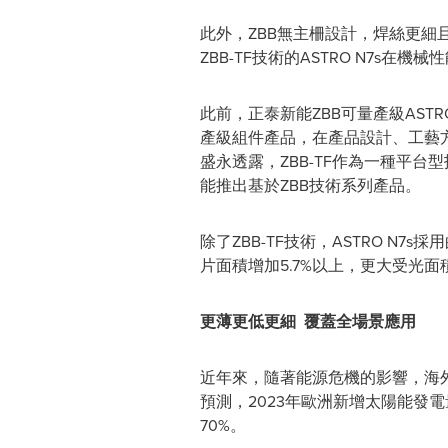
此外，ZBB無主柵設計，焊絲更
ZBB-TF技術的ASTRO N7
此前，正泰新能ZBB可量產級ASTR
產級組件產品，在產品設計、工藝
盛永透露，ZBB-TF作為一種平台
能推出基於ZBB技術系列產品。
除了ZBB-TF技術，ASTRO N7
片面積增加5.7%以上，更大受光面
更薄更低更細
覆蓋全場景應用
近年來，隨著能源危機的影響，海外用
預測，2023年歐洲新增太陽能發
70%。