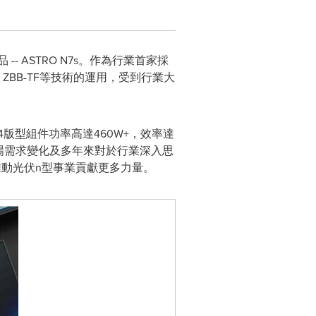
- ASTRO N7s。作為行業首家採
形硅片、ZBB-TF等技術的運用，受到行業大
，54版型組件功率高達460W+，效率達
場需求變化及多年來對於行業深入思
推動光伏n型事業貢獻更多力量。