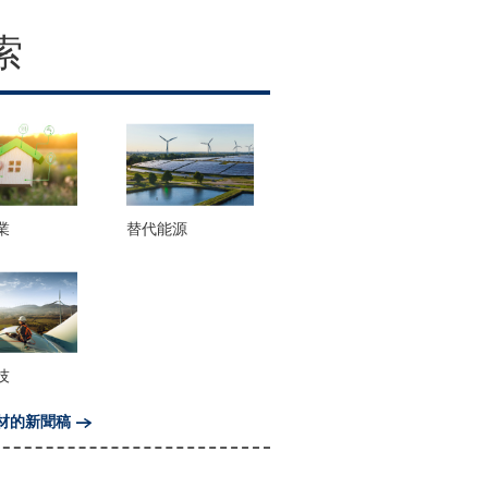
索
業
替代能源
技
材的新聞稿