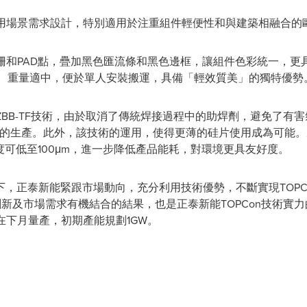
針對戶用場景需求設計，特別適用於注重組件輕便性和與建築相融合
件無主柵和PAD點，疊加黑色匯流條和黑色邊框，讓組件色彩統一，
寸小巧、重量適中，便於單人安裝搬運，具備「輕效質美」的獨特優勢
用的ZBB-TF技術，由於取消了傳統焊接過程中的助焊劑，避免了
碳的生產。此外，該技術的運用，使得更薄的硅片使用成為可能。周
度可低至100μm，進一步降低產品能耗，對環境更具友好度。
，正泰新能緊跟市場動向，充分利用技術優勢，不斷實現TOPCo
創新及市場需求有機結合的結果，也是正泰新能TOPCon技術實
將在下月量產，初期產能規劃1GW。