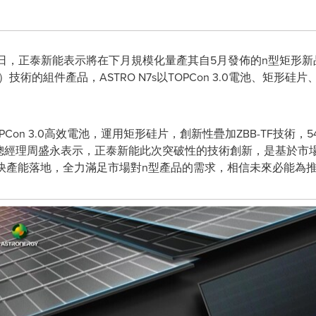
- 近日，正泰新能表示將在下月規模化量產其自5月發佈的n型矩形新品 -
ng Film）技術的組件產品，ASTRO N7s以TOPCon 3.0電池、矩
OPCon 3.0高效電池，運用矩形硅片，創新性疊加ZBB-TF技術
務總經理周盛永表示，正泰新能此次突破性的技術創新，是基於市
正在加快產能落地，全力滿足市場對n型產品的需求，相信未來必能為