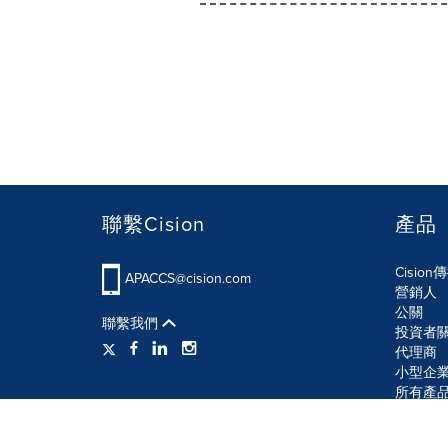
聯繫Cision
產品
Cisio
APACCS@cision.com
營銷人
公關
聯繫我們
投資者
代理商
小型企
所有產
使用條款
隱私條款
信息安全政策
網站地圖
R