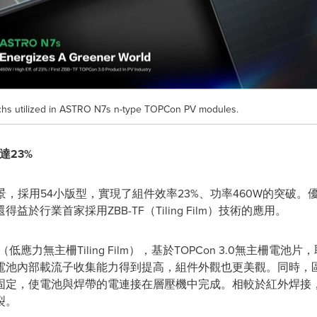
chs utilized in ASTRO N7s n-type TOPCon PV modules.
達23%
場景，採用54小版型，實現了組件效率23%、功率460W的突破。優異
行業首家採用ZBB-TF（Tiling Film）技術的應用。
技術（低應力無主柵Tiling Film），基於TOPCon 3.0無主柵
池內部載流子收集能力得到提高，組件外觀也更美觀。同時，區別於
固定，使電池與焊帶的電連接在層壓機中完成。相較於紅外焊接，
裂。