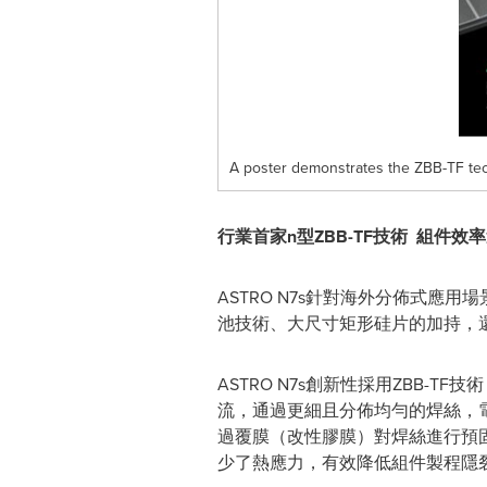
A poster demonstrates the ZBB-TF te
行業首家
n型ZBB-TF技術 組件效率
ASTRO N7s針對海外分佈式應用
池技術、大尺寸矩形硅片的加持，還得益於
ASTRO N7s創新性採用ZBB-TF
流，通過更細且分佈均勻的焊絲，電
過覆膜（改性膠膜）對焊絲進行預
少了熱應力，有效降低組件製程隱