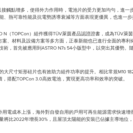
細且接觸點增多，使得外力作用時，電池片的受力更加均勻，進一
s在機械性能、熱可靠性能及抗電勢誘導衰減等方面表現更優異，也進
O N（TOPCon）組件獲得TÜV萊茵產品認證證書，成為TÜV萊茵認
方案、材料及設備方案等多方面，正泰新能也已進行全面的專利佈
型技術，首先被應用到ASTRO N7s 54小版型中，以突出其優
s採用的大尺寸矩形硅片也有效助力組件功率的提升。相比常規M10 182
積，搭配TOPCon 3.0高效電池，實現更高功率和效率的突破。
電成本上漲，海外對自發自用的戶用可再生能源需求快速增長。根據R
電量將比2022年增長30%，且屋頂太陽能的安裝已佔據主導地