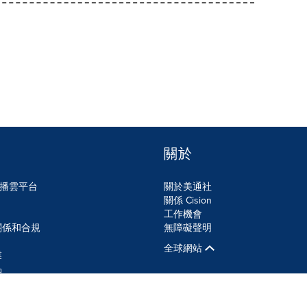
關於
n傳播雲平台
關於美通社
關係 Cision
工作機會
關係和合規
無障礙聲明
全球網站
業
品
SS
Cookie設定
無障礙