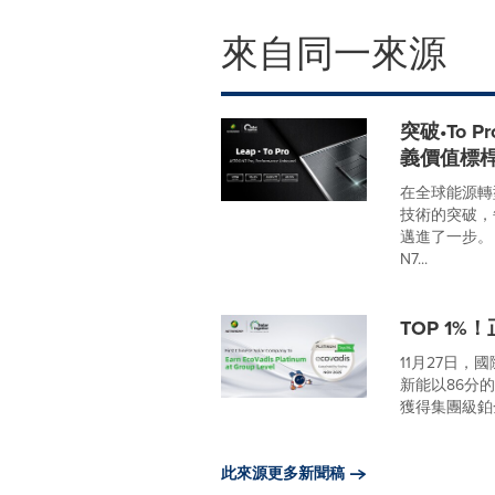
來自同一來源
突破•To P
義價值標
在全球能源轉
技術的突破，
邁進了一步。
N7...
TOP 1%
11月27日，
新能以86分
獲得集團級鉑金
此來源更多新聞稿