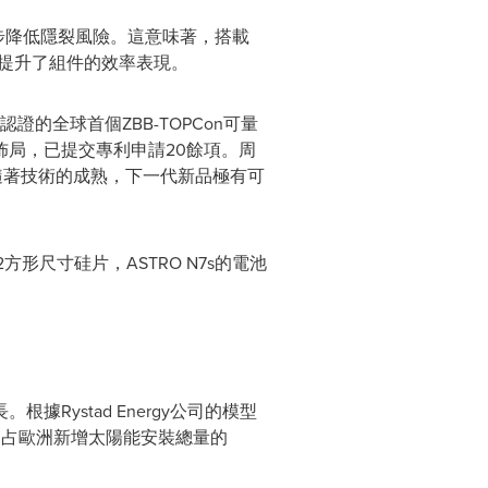
步降低隱裂風險。這意味著，搭載
一步提升了組件的效率表現。
證的全球首個ZBB-TOPCon可量
局，已提交專利申請20餘項。周
勢。隨著技術的成熟，下一代新品極有可
方形尺寸硅片，ASTRO N7s的電池
ystad Energy公司的模型
位，占歐洲新增太陽能安裝總量的