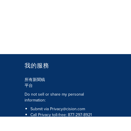
我的服務
所有新聞稿
平台
Do not sell or share my personal
information:
Submit via
Privacy@cision.com
Call Privacy toll-free: 877-297-8921
版權所有 © 2026 Cision US Inc.