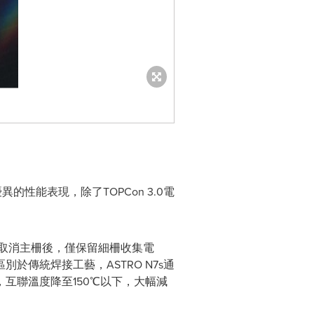
的性能表現，除了TOPCon 3.0電
電池片，取消主柵後，僅保留細柵收集電
傳統焊接工藝，ASTRO N7s通
互聯溫度降至150℃以下，大幅減