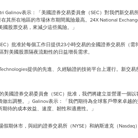
Dmitri Galinov表示：「美國證券交易委員會（SEC）對我們
其所在地區的市場休市期間風險最高。24X National Exch
時美國股票交易，來減少這些風險。」
C）批准於每個工作日提供23小時交易的全國證券交易所（需符合上述條
太地區對美國股票隔夜流動性的日益增長需求。
e將於MEMX Technologies提供的先進、久經驗證的技術平台上運
歷史性的美國證券交易委員會（SEC）批准，我們將建立並營運一個
整。」Galinov表示：「我們期待為全球客戶帶來卓越的交易體驗。24
所期待的成本效益、速度、韌性和適應性。」
e將在美國市場假期休市，與紐約證券交易所（NYSE）和納斯達克（Nasd