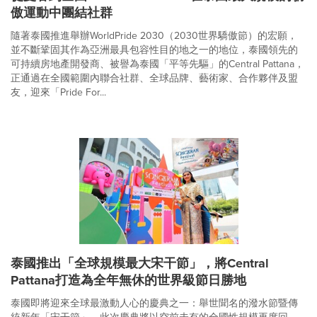
傲運動中團結社群
隨著泰國推進舉辦WorldPride 2030（2030世界驕傲節）的宏願，
並不斷鞏固其作為亞洲最具包容性目的地之一的地位，泰國領先的
可持續房地產開發商、被譽為泰國「平等先驅」的Central Pattana，
正通過在全國範圍內聯合社群、全球品牌、藝術家、合作夥伴及盟
友，迎來「Pride For...
泰國推出「全球規模最大宋干節」，將Central
Pattana打造為全年無休的世界級節日勝地
泰國即將迎來全球最激動人心的慶典之一：舉世聞名的潑水節暨傳