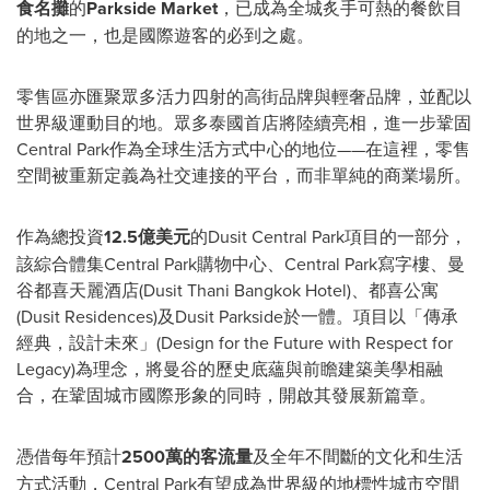
食名攤
的
Parkside Market
，已成為全城炙手可熱的餐飲目
的地之一，也是國際遊客的必到之處。
零售區亦匯聚眾多活力四射的高街品牌與輕奢品牌，並配以
世界級運動目的地。眾多泰國首店將陸續亮相，進一步鞏固
Central Park作為全球生活方式中心的地位——在這裡，零售
空間被重新定義為社交連接的平台，而非單純的商業場所。
作為總投資
12.5億美元
的Dusit Central Park項目的一部分，
該綜合體集Central Park購物中心、Central Park寫字樓、曼
谷都喜天麗酒店(Dusit Thani Bangkok Hotel)、都喜公寓
(Dusit Residences)及Dusit Parkside於一體。項目以「傳承
經典，設計未來」(Design for the Future with Respect for
Legacy)為理念，將曼谷的歷史底蘊與前瞻建築美學相融
合，在鞏固城市國際形象的同時，開啟其發展新篇章。
憑借每年預計
2500萬的客流量
及全年不間斷的文化和生活
方式活動，Central Park有望成為世界級的地標性城市空間