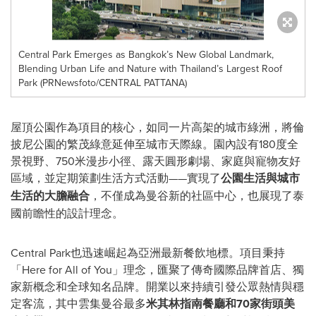
Central Park Emerges as Bangkok’s New Global Landmark,
Blending Urban Life and Nature with Thailand’s Largest Roof
Park (PRNewsfoto/CENTRAL PATTANA)
屋頂公園作為項目的核心，如同一片高架的城市綠洲，將倫
披尼公園的繁茂綠意延伸至城市天際線。園內設有180度全
景視野、750米漫步小徑、露天圓形劇場、家庭與寵物友好
區域，並定期策劃生活方式活動——實現了
公園生活與城市
生活的大膽融合
，不僅成為曼谷新的社區中心，也展現了泰
國前瞻性的設計理念。
Central Park也迅速崛起為亞洲最新餐飲地標。項目秉持
「Here for All of You」理念，匯聚了傳奇國際品牌首店、獨
家新概念和全球知名品牌。開業以來持續引發公眾熱情與穩
定客流，其中雲集曼谷最多
米其林指南餐廳和
70家街頭美