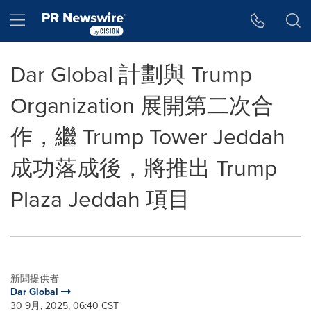
Accessibility Statement
Skip Navigation
Hamburger menu
Dar Global 計劃與 Trump
Organization 展開第二次合
作，繼 Trump Tower Jeddah
成功落成後，將推出 Trump
Plaza Jeddah 項目
新聞提供者
Dar Global
30 9月, 2025, 06:40 CST