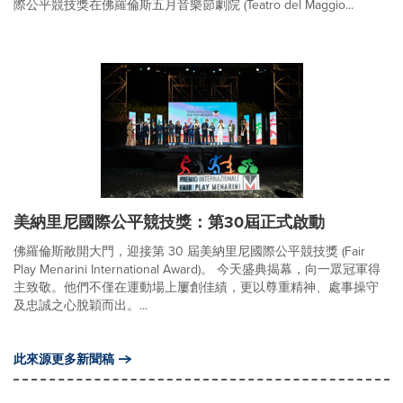
際公平競技獎在佛羅倫斯五月音樂節劇院 (Teatro del Maggio...
美納里尼國際公平競技獎：第30屆正式啟動
佛羅倫斯敞開大門，迎接第 30 屆美納里尼國際公平競技獎 (Fair
Play Menarini International Award)。 今天盛典揭幕，向一眾冠軍得
主致敬。他們不僅在運動場上屢創佳績，更以尊重精神、處事操守
及忠誠之心脫穎而出。...
此來源更多新聞稿