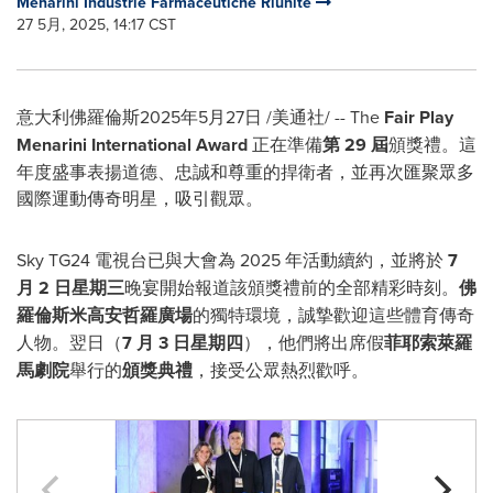
Menarini Industrie Farmaceutiche Riunite
27 5月, 2025, 14:17 CST
意大利佛羅倫斯
2025年5月27日
/美通社/ -- The
Fair Play
Menarini International Award
正在準備
第 29 屆
頒獎禮。這
年度盛事表揚道德、忠誠和尊重的捍衛者，並再次匯聚眾多
國際運動傳奇明星，吸引觀眾。
Sky TG24 電視台已與大會為 2025 年活動續約，並將於
7
月 2 日星期三
晚宴開始報道該頒獎禮前的全部精彩時刻。
佛
羅倫斯米高安哲羅廣場
的獨特環境，誠摯歡迎這些體育傳奇
人物。翌日（
7 月 3 日星期四
），他們將出席假
菲耶索萊羅
馬劇院
舉行的
頒獎典禮
，接受公眾熱烈歡呼。