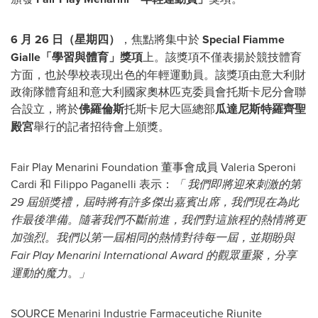
6 月 26 日（星期四）
，焦點將集中於
Special Fiamme
Gialle「學習與體育」獎項
上。該獎項不僅表揚於競技體育
方面，也於學校表現出色的年輕運動員。該獎項由意大利財
政衛隊體育組和意大利國家奧林匹克委員會托斯卡尼分會聯
合設立，將於
佛羅倫斯
托斯卡尼大區總部
瓜達尼斯特羅齊聖
殿宮
舉行的記者招待會上頒獎。
Fair Play Menarini Foundation 董事會成員
Valeria Speroni
Cardi
和
Filippo Paganelli
表示：
「 我們即將迎來刺激的第
29 屆頒獎禮，屆時將有許多傑出嘉賓出席，我們現在為此
作最後準備。隨著我們不斷前進，我們對這旅程的熱情將更
加強烈。我們以第一屆相同的熱情對待每一屆，並期盼與
Fair Play Menarini International Award 的觀眾重聚，分享
運動的魔力
。
」
SOURCE Menarini Industrie Farmaceutiche Riunite