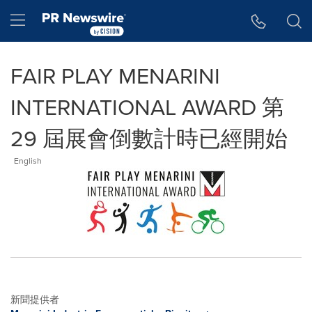
Accessibility Statement
Skip Navigation
Hamburger menu
FAIR PLAY MENARINI
INTERNATIONAL AWARD 第
29 屆展會倒數計時已經開始
English
新聞提供者