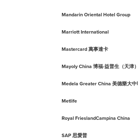
Mandarin Oriental Hotel Group
Marriott International
Mastercard 萬事達卡
Mayoly China 博福-益普生（
Medela Greater China 美德樂大
Metlife
Royal FrieslandCampina China
SAP 思愛普