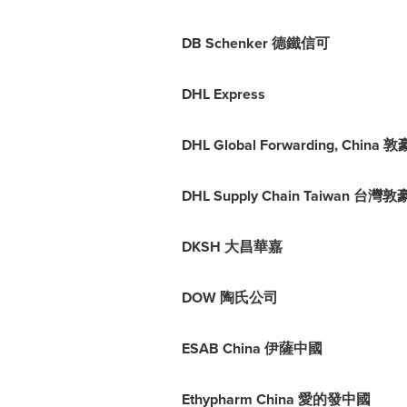
DB Schenker 德鐵信可
DHL Express
DHL Global Forwarding, 
DHL Supply Chain Taiwan
DKSH 大昌華嘉
DOW 陶氏公司
ESAB China 伊薩中國
Ethypharm China 愛的發中國