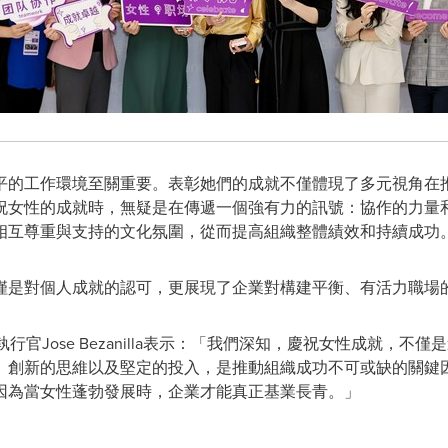
平的工作環境至關重要。表彰她們的成就不僅體現了多元視角在
祝女性的成就時，無疑是在傳遞一個強有力的訊號：協作的力量
相互尊重與支持的文化氛圍，從而提高組織整體績效和持續成功
僅是對個人成就的認可，更展現了企業對構建平衡、有活力職場
大中華區首席執行官Jose Bezanilla表示：「我們深知，慶祝女性成
、創新的思維以及堅定的投入，是推動組織成功不可或缺的關鍵
因為當女性蓬勃發展時，企業才能真正基業長青。」