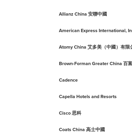
Allianz China
安聯中國
American Express International, In
Atomy China 艾多美（中國）有
Brown-Forman Greater China 百
Cadence
Capella Hotels and Resorts
Cisco 思科
Coats China 高士中國