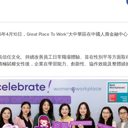
025年4月10日，Great Place To Work™大中華區在中國人壽金
高信任文化、持續改善員工日常職場體驗、並在性別平等方面取
積極賦權女性後，企業在學習能力、創新性、協作效能及整體績