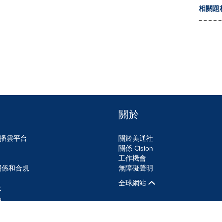
相關題
關於
n傳播雲平台
關於美通社
關係 Cision
工作機會
關係和合規
無障礙聲明
全球網站
業
品