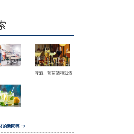
索
啤酒、葡萄酒和烈酒
材的新聞稿