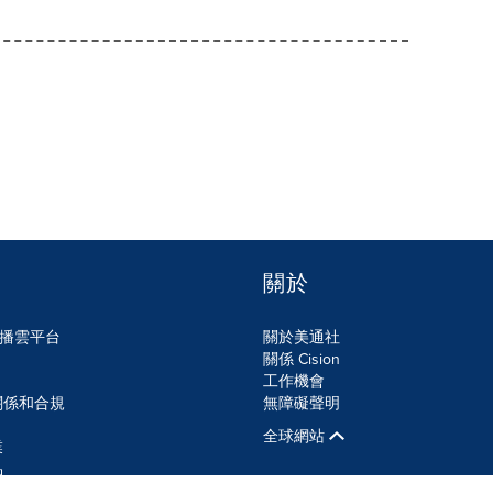
關於
n傳播雲平台
關於美通社
關係 Cision
工作機會
關係和合規
無障礙聲明
全球網站
業
品