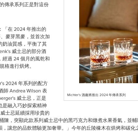
's 酒廠的傳承系列正是對這份
「在 2024 年推出的
黑麥、麥芽黑麥，並首次加
的奶油質感，平衡了其
nk's 威士忌的部分酒
經過 24 個月的風乾和
嚴格規格進行烘烤。
r's 2024 年系列的配方
釀酒師
Andrea Wilson
表
Michter's 酒廠將推出 2024 年傳承系列
erger's 威士忌，正是
也是融入巧妙探索精神
r's 威士忌延續採用珍貴的
) 桶陳，突顯此款系列威士忌中的黑巧克力和燉煮水果香氣，並
，讓您的品飲體驗更加奢華。」今年的丘陵橡木在烘烤和碳化之前