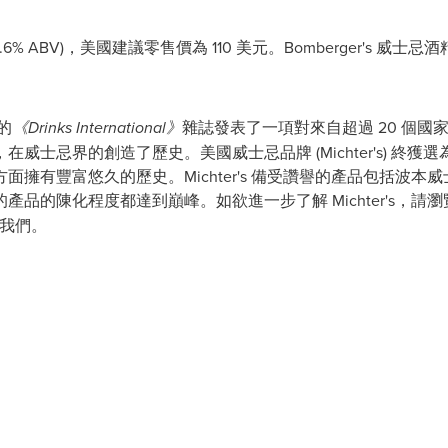
45.6% ABV)，美國建議零售價為 110 美元。Bomberger's 威士忌酒
的
《Drinks International》
雜誌發表了一項對來自超過 20 個
士忌界的創造了歷史。美國威士忌品牌 (Michter's) 終獲選為全
擁有豐富悠久的歷史。Michter's 備受讚譽的產品包括波
品的陳化程度都達到巔峰。如欲進一步了解 Michter's，請
我們。