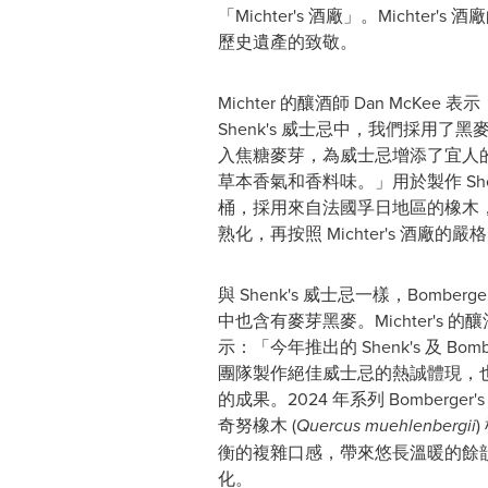
「Michter's 酒廠」。Michter
歷史遺產的致敬。
Michter 的釀酒師
Dan McKee
表示：
Shenk's 威士忌中，我們採用了
入焦糖麥芽，為威士忌增添了宜人
草本香氣和香料味。」用於製作 She
桶，採用來自法國孚日地區的橡木，
熟化，再按照 Michter's 酒廠的
與 Shenk's 威士忌一樣，Bomberge
中也含有麥芽黑麥。Michter's 的
示：「今年推出的 Shenk's 及 Bomb
團隊製作絕佳威士忌的熱誠體現，
的成果。2024 年系列 Bomberge
奇努橡木 (
Quercus muehlenbergii
衡的複雜口感，帶來悠長溫暖的餘韻
化。