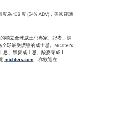
精度為 108 度 (54% ABV)，美國建議
國家的獨立全球威士忌專家、記者、調
球最受讚譽的威士忌。Michter's
本威士忌、黑麥威士忌、酸麥芽威士
瀏覽
michters.com
，亦歡迎在