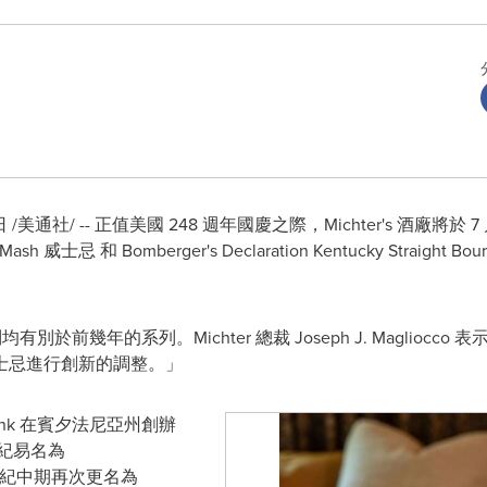
日
/美通社/ -- 正值美國 248 週年國慶之際，Michter's 酒廠
our Mash 威士忌 和 Bomberger's Declaration Kentucky St
的每個系列均有別於前幾年的系列。Michter 總裁
Joseph J. Magliocco
表示
士忌進行創新的調整。」
nk
在賓夕法尼亞州創辦
 世紀易名為
0 世紀中期再次更名為