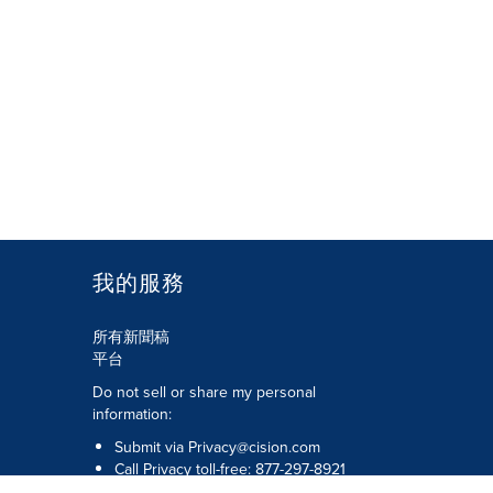
我的服務
所有新聞稿
平台
Do not sell or share my personal
information:
Submit via
Privacy@cision.com
Call Privacy toll-free: 877-297-8921