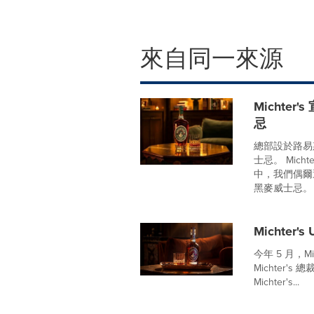
來自同一來源
Michte
忌
總部設於路易斯
士忌。 Micht
中，我們偶爾
黑麥威士忌。 我們
Michte
今年 5 月，M
Michter's 
Michter's...