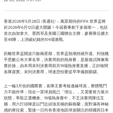
28 5月, 2026, 17:07 CST
香港
2026年5月28日
/美通社/ -- 萬眾期待的FIFA 世界盃將
於2026年6月12日盛大開鑼！今屆賽事創下多個第一，包括
首次由加拿大、墨西哥及美國三國聯合主辦，參賽隊伍擴大
至48隊，上演破紀錄的104場激戰。
距離世界盃開波只餘兩星期，世界盃熱潮持續升溫。列強幾
乎悉數公布大軍名單，決賽周前的熱身賽，是最後試陣兼寓
賽於操，由本周末到決賽周前共19場熱身賽直播，正好檢閱
各隊虛實。未到決賽周，球迷恐怕要提早準備捱眼瞓。
上一輪3月份的國際賽，各隊主要考核邊緣球員，整體戰鬥
力不能作準；現在一眾球員既已「埋位」，又需要努力展示
狀態，爭取正選機會。19場熱身賽中，不乏決賽周隊伍互
撼，周六打頭陣是以鬥志頑強見稱的蘇格蘭，面對滿有神秘
感的庫拉索，緊接一日尚有香港
地區
球迷關注的韓國與日本