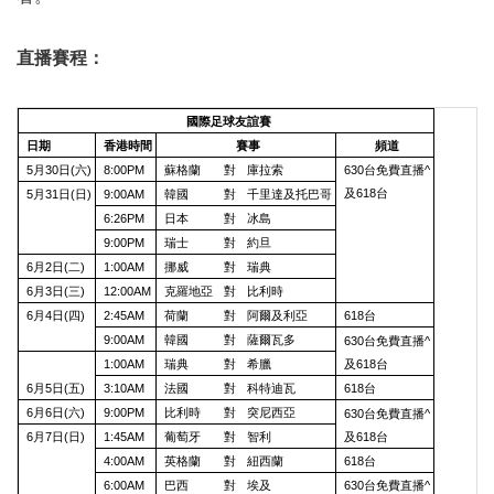
直播賽程：
國際足球友誼賽
日期
香港時間
賽事
頻道
5月30日(六)
8:00PM
蘇格蘭
對
庫拉索
630台免費直播^
及618台
5月31日(日)
9:00AM
韓國
對
千里達及托巴哥
6:26PM
日本
對
冰島
9:00PM
瑞士
對
約旦
6月2日(二)
1:00AM
挪威
對
瑞典
6月3日(三)
12:00AM
克羅地亞
對
比利時
6月4日(四)
2:45AM
荷蘭
對
阿爾及利亞
618台
9:00AM
韓國
對
薩爾瓦多
630台免費直播^
1:00AM
瑞典
對
希臘
及618台
6月5日(五)
3:10AM
法國
對
科特迪瓦
618台
6月6日(六)
9:00PM
比利時
對
突尼西亞
630台免費直播^
6月7日(日)
1:45AM
葡萄牙
對
智利
及618台
4:00AM
英格蘭
對
紐西蘭
618台
6:00AM
巴西
對
埃及
630台免費直播^