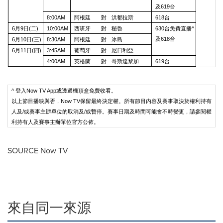
及619台
8:00AM
阿根廷
對
洪都拉斯
618台
6月9日(二)
10:00AM
西班牙
對
秘魯
630台免費直播^
及618台
6月10日(三)
8:30AM
阿根廷
對
冰島
6月11日(四)
3:45AM
葡萄牙
對
尼日利亞
4:00AM
英格蘭
對
哥斯達黎加
619台
^ 登入Now TV App或透過機頂盒免費收看。
以上節目播映與否，Now TV保留最終決定權。所有節目内容及賽事取決於權利持有
人及/或賽事主辦單位的取消及/或暫停。賽事日期及時間可能會不時變更，請參閱權
利持有人及賽事主辦單位官方公佈。
SOURCE Now TV
來自同一來源