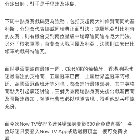
分途出師，對手是千里達及冰島。
下周中熱身賽戲碼更為強勁，包括英超兩大神鋒賀蘭同約基
利斯，分別會代表挪威同瑞典正面對決；克羅地亞對比利時
的友賽，則有機會見到兩位星級中場摩迪同迪布尼大鬥法。
另外「橙衣軍團」荷蘭會大戰阿爾及利亞，法國則由安巴比
領軍約戰科特迪瓦。
而世界盃開波前最後一周，C朗領軍的葡萄牙、香港
地區
球
迷最關注的英格蘭、五屆冠軍巴西、上屆世界盃冠軍阿根
廷、歐國盃冠西班牙等列強，都會進行最後熱身。其中英格
蘭點兵引起廣泛討論，三獅兵團兩場熱身賽先後出戰新西蘭
及哥斯達黎加，領隊杜曹想必以球隊表現，證明他點兵理據
充份。
而今次Now TV安排多達14場熱身賽於630台免費直播^，各
位球迷只要登入Now TV App或透過機頂盒，便可免費收
看。