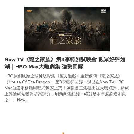
Now TV《龍之家族》第3季特別試映會 觀眾好評如
潮｜HBO Max大熱劇集 強勢回歸
HBO原創風靡全球神級影集《權力遊戲》重磅前傳《龍之家族》
（House Of The Dragon） 第3季強勢回歸，現已在Now TV HBO
Max自選服務應用程式獨家上架！劇集首三集推出後大獲好評，於網
上評論網站獲得超高評分，刷新劇集紀錄，絕對是本年度必追劇集
之一。Now...