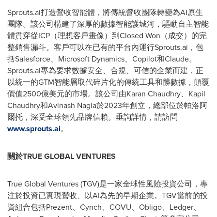
Sprouts.ai打造營收智能體，將傳統營收團隊轉變為AI原生
團隊。該公司構建了深厚的數據智能護城河，驅動自主智能
體貫穿從ICP（理想客戶畫像）到Closed Won（成交）的完
整銷售漏斗。客戶可以在已有的平台內運行Sprouts.ai，包
括Salesforce、Microsoft Dynamics、Copilot和Claude。
Sprouts.ai專為要求數據安全、合規、可信的企業而建，正
以統一的GTM智能層取代碎片化的傳統工具和髒數據，顛覆
價值2500億美元的市場。該公司由Karan Chaudhry、Kapil
Chaudhry和Avinash Nagla於2023年創立，總部位於帕洛阿
爾托，深受全球領先品牌信賴。垂詢詳情，請訪問
www.sprouts.ai
。
關於
TRUE GLOBAL VENTURES
True Global Ventures (TGV)是一家全球性風險投資公司，專
注於投資已實現營收、以AI為先的早期企業。TGV當前的投
資組合包括Prezent、Cynch、COVU、Obligo、Ledger、