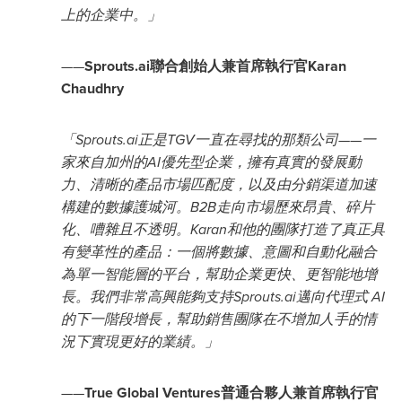
上的企業中。
」
——
Sprouts.ai聯合創始人兼首席執行官Karan
Chaudhry
「
Sprouts.ai正是TGV一直在尋找的那類公司——一
家來自加州的AI優先型企業，擁有真實的發展動
力、清晰的產品市場匹配度，以及由分銷渠道加速
構建的數據護城河。B2B走向市場歷來昂貴、碎片
化、嘈雜且不透明。Karan和他的團隊打造了真正具
有變革性的產品：一個將數據、意圖和自動化融合
為單一智能層的平台，幫助企業更快、更智能地增
長。我們非常高興能夠支持Sprouts.ai邁向代理式 AI
的下一階段增長，幫助銷售團隊在不增加人手的情
況下實現更好的業績。
」
——
True Global Ventures普通合夥人兼首席執行官