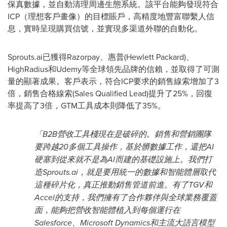
保真數據，並自動清理周邊生態系統。該平台能夠發現符合
ICP（理想客戶畫像）的目標賬戶，高精度地豐富聯繫人信
息，實時呈現購買信號，並實現多渠道外聯的自動化。
Sprouts.ai已獲得Razorpay、惠普(Hewlett Packard)、
HighRadius和Udemy等全球領先品牌的信賴，並取得了可測
量的顯著成果。客戶表示，符合ICP要求的銷售線索增加了3
倍，銷售合格線索(Sales Qualified Lead)提升了25%，回復
率提高了3倍，GTM工具成本則降低了35%。
「
B2B營收工具棧現在是破碎的。銷售和營銷團隊
要跨越20多個工具操作，基於髒數據工作，還把AI
硬塞到從來就不是為AI而建的基礎設施上。我們打
造Sprouts.ai，就是要用統一的數據和智能體層取代
這種碎片化，真正推動銷售管道前進。有了TGV和
Accel的支持，我們擁有了合作夥伴與全球業務覆蓋
面，能夠把營收智能體植入到每個運行在
Salesforce、Microsoft Dynamics和主流大語言模型