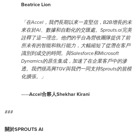
Beatrice Lion
「
在
Accel，我們長期以來一直堅信，B2B增長的未
來在於AI、數據和自動化的交匯處。Sprouts.ai完美
詮釋了這一理念。他們的平台為營收團隊提供了前
所未有的智能和執行能力，大幅縮短了從潛在客戶
識別到成交的時間。與Salesforce和Microsoft
Dynamics的原生集成，加速了在企業客戶中的滲
透。我們很高興TGV與我們一同支持Sprouts的規模
化擴張。
」
——
Accel合夥人Shekhar Kirani
###
關於
SPROUTS AI