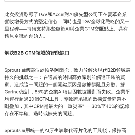
此次投資彰顯了TGV和Accel對AI優先型公司正在變革企業
營收增長方式的堅定信心，同時也是TGV全球化戰略的又一
里程碑——持續支持那些處於AI與企業GTM交匯點上、具有
遠見卓識的創始人。
解決
B2B GTM領域的智能缺口
Sprouts.ai總部位於帕洛阿爾托，致力於解決現代B2B領域最
持久的挑戰之一：在適當的時間高效識別並觸達正確的買
家。造成這一問題的一個關鍵原因是數據髒亂且分散。據
Gartner統計，85%的企業AI項目因數據髒亂而失敗。企業平
均運行超過20個GTM工具，導致跨系統的數據質量問題不
斷疊加，其中CRM是最大的
「
重災區"——30%至40%的記錄
存在不準確、過時或缺失的問題。
Sprouts.ai用統一的AI原生層取代碎片化的工具棧，保持高