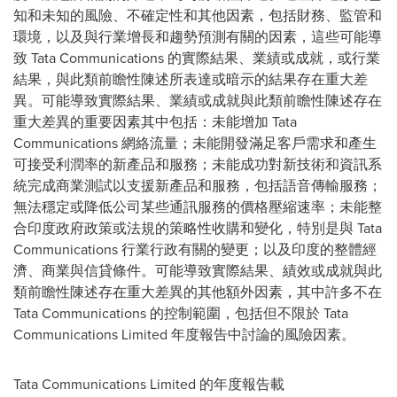
知和未知的風險、不確定性和其他因素，包括財務、監管和
環境，以及與行業增長和趨勢預測有關的因素，這些可能導
致 Tata Communications 的實際結果、業績或成就，或行業
結果，與此類前瞻性陳述所表達或暗示的結果存在重大差
異。可能導致實際結果、業績或成就與此類前瞻性陳述存在
重大差異的重要因素其中包括：未能增加 Tata
Communications 網絡流量；未能開發滿足客戶需求和產生
可接受利潤率的新產品和服務；未能成功對新技術和資訊系
統完成商業測試以支援新產品和服務，包括語音傳輸服務；
無法穩定或降低公司某些通訊服務的價格壓縮速率；未能整
合印度政府政策或法規的策略性收購和變化，特別是與 Tata
Communications 行業行政有關的變更；以及印度的整體經
濟、商業與信貸條件。可能導致實際結果、績效或成就與此
類前瞻性陳述存在重大差異的其他額外因素，其中許多不在
Tata Communications 的控制範圍，包括但不限於 Tata
Communications Limited 年度報告中討論的風險因素。
Tata Communications Limited 的年度報告載