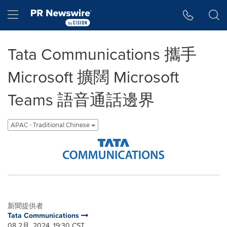
Accessibility Statement
Skip Navigation
Hamburger menu
Tata Communications 攜手
Microsoft 擴闊 Microsoft
Teams 語音通話邊界
APAC - Traditional Chinese
新聞提供者
Tata Communications
08 2月, 2024, 19:30 CST