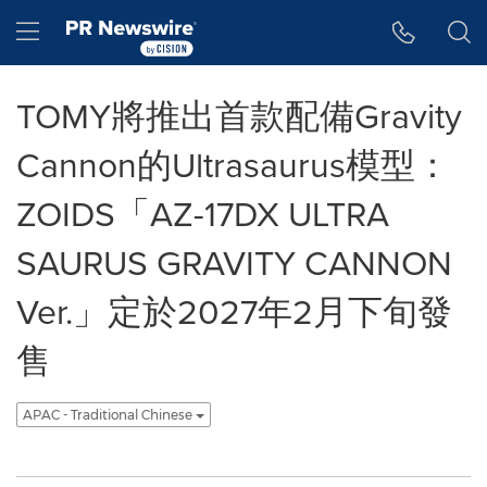
Accessibility Statement
Skip Navigation
Hamburger menu
TOMY將推出首款配備Gravity
Cannon的Ultrasaurus模型：
ZOIDS「AZ-17DX ULTRA
SAURUS GRAVITY CANNON
Ver.」定於2027年2月下旬發
售
APAC - Traditional Chinese