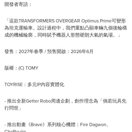
開發者寄語：
「這款TRANSFORMERS OVERGEAR Optimus Prime可變形
為坦克運輸車。設計過程中，我們重點凸顯車輛九個後輪構
成的機械輪廓，同時賦予機器人形態硬朗大氣的氣場。」
發售：2027年春季 / 預售開啟：2026年6月
版權：(C) TOMY
TOYRISE：多元IP內容實體化
- 推出全新Getter Robo周邊企劃，創作理念為「倘若玩具先
行問世」
- 推出動畫《Brave》系列核心機體：Fire Dagwon、
ChoRyujin