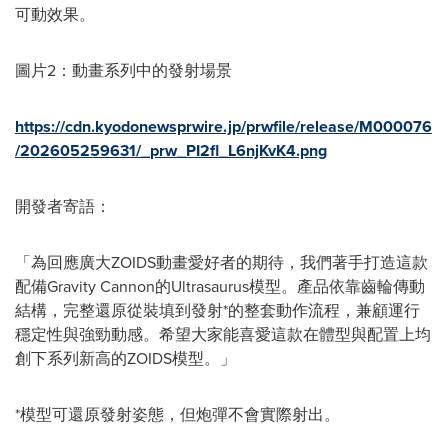
可動效果。
圖片2：動畫系列中的發射場景
https://cdn.kyodonewsprwire.jp/prwfile/release/M000076
/202605259631/_prw_PI2fl_L6njKvK4.png
開發者寄語：
「為回應廣大ZOIDS動畫愛好者的期待，我們著手打造這款
配備Gravity Cannon的Ultrasaurus模型。產品依靠齒輪傳動
結構，完整還原從裝填到發射*的整套動作流程，兼顧運行
穩定性與強勁動感。希望大家能喜愛這款在體型與配置上均
創下系列新高的ZOIDS模型。」
*模型可還原發射姿態，但炮彈不會實際射出。