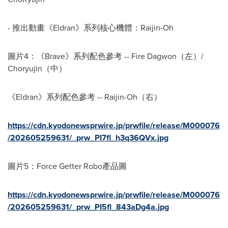
- 推出動畫《Eldran》系列核心機體：Raijin-Oh
圖片4：《Brave》系列配色參考 -- Fire Dagwon（左）/
Choryujin（中）
《Eldran》系列配色參考 -- Raijin-Oh（右）
https://cdn.kyodonewsprwire.jp/prwfile/release/M000076
/202605259631/_prw_PI7fl_h3q36QVx.jpg
圖片5：Force Getter Robo產品圖
https://cdn.kyodonewsprwire.jp/prwfile/release/M000076
/202605259631/_prw_PI5fl_843aDg4a.jpg