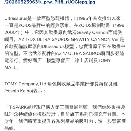
/202605259631/_prw_PI1fl_rUOGIepg.jpg
Ultrasaurus是一款巨型恐龍機體，自1986年首次推出以來，
一直是ZOIDS品牌中的經典形象。在ZOIDS原創動畫（1999-
2000年）中，它因其動畫原創武器Gravity Cannon而備受
矚目。AZ-17DX ULTRA SAURUS GRAVITY CANNON Ver.是
首款配備該武器的Ultrasaurus模型，忠實還原了它在動畫中
的造型。不含武器配件的AZ-17 ULTRA SAURUS將同步登陸
電器行、愛好商店、模型專營店、線上店鋪及TOMY
MALL。
TOMY Company, Ltd.角色與收藏品事業部部長海保良雄
(Yoshio Kaiho)表示：
「T-SPARK品牌現已邁入第三個發展年頭，我們始終秉持趣
味理念持續優化模型設計，目前旗下系列已擴充至14個。本
財年，我們將著重提升各系列產品的吸引力，進一步豐富產
品線。