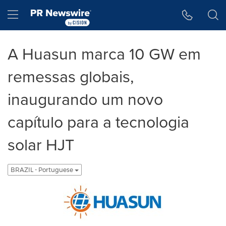
Declaração de Acessibilidade
Saltar a Navegação
Hamburger menu
A Huasun marca 10 GW em
remessas globais,
inaugurando um novo
capítulo para a tecnologia
solar HJT
BRAZIL - Portuguese