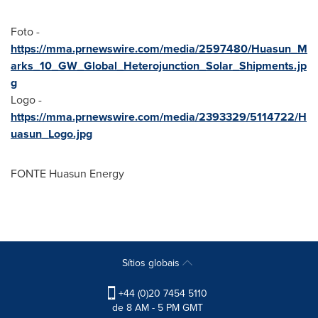
Foto -
https://mma.prnewswire.com/media/2597480/Huasun_M
arks_10_GW_Global_Heterojunction_Solar_Shipments.jp
g
Logo -
https://mma.prnewswire.com/media/2393329/5114722/H
uasun_Logo.jpg
FONTE Huasun Energy
Sítios globais
+44 (0)20 7454 5110
de 8 AM - 5 PM GMT