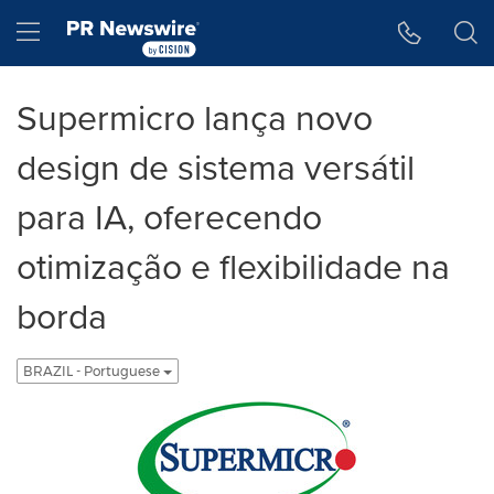
Declaração de Acessibilidade
Saltar a Navegação
Hamburger menu
Supermicro lança novo
design de sistema versátil
para IA, oferecendo
otimização e flexibilidade na
borda
BRAZIL - Portuguese