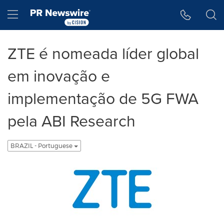
Declaração de Acessibilidade
Saltar a Navegação
Hamburger menu
ZTE é nomeada líder global
em inovação e
implementação de 5G FWA
pela ABI Research
BRAZIL - Portuguese