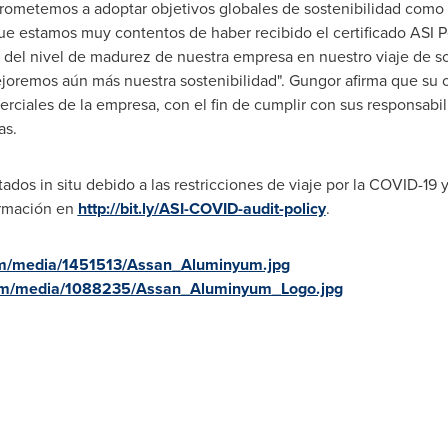
prometemos a adoptar objetivos globales de sostenibilidad como
 que estamos muy contentos de haber recibido el certificado ASI 
 del nivel de madurez de nuestra empresa en nuestro viaje de so
joremos aún más nuestra sostenibilidad". Gungor afirma que su o
erciales de la empresa, con el fin de cumplir con sus responsabi
as.
tados in situ debido a las restricciones de viaje por la COVID-19
ormación en
http://bit.ly/ASI-COVID-audit-policy
.
om/media/1451513/Assan_Aluminyum.jpg
om/media/1088235/Assan_Aluminyum_Logo.jpg