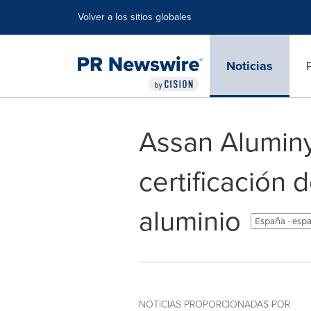
Declaración de accesibilidad
Saltar la navegación
Volver a los sitios globales
Noticias
Assan Alumin
certificación 
aluminio
España - esp
NOTICIAS PROPORCIONADAS POR