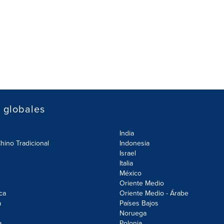
s globales
India
hino Tradicional
Indonesia
Israel
Italia
México
Oriente Medio
ca
Oriente Medio - Árabe
a
Países Bajos
Noruega
a
Polonia