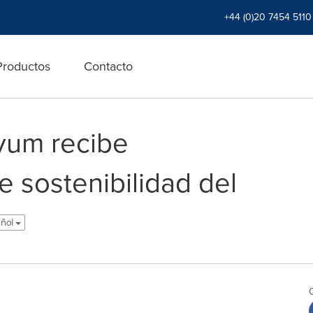
+44 (0)20 7454 5110
Productos
Contacto
yum recibe
de sostenibilidad del
añol