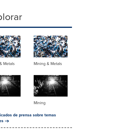
lorar
& Metals
Mining & Metals
Mining
cados de prensa sobre temas
es