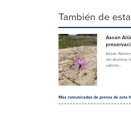
También de esta
Assan Alü
preservaci
Assan Alüminy
del aluminio 
valores...
Más comunicados de prensa de esta f