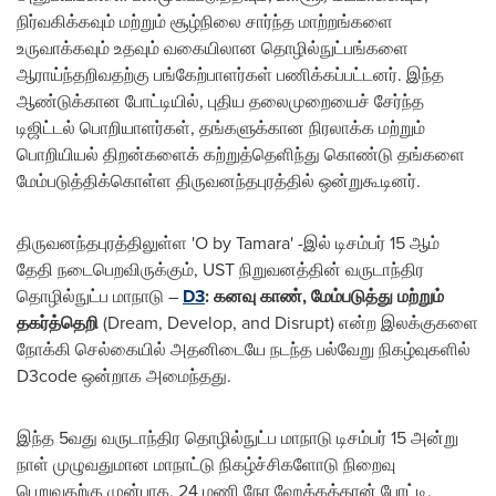
நிர்வகிக்கவும் மற்றும் சூழ்நிலை சார்ந்த மாற்றங்களை
உருவாக்கவும் உதவும் வகையிலான தொழில்நுட்பங்களை
ஆராய்ந்தறிவதற்கு பங்கேற்பாளர்கள் பணிக்கப்பட்டனர். இந்த
ஆண்டுக்கான போட்டியில், புதிய தலைமுறையைச் சேர்ந்த
டிஜிட்டல் பொறியாளர்கள், தங்களுக்கான நிரலாக்க மற்றும்
பொறியியல் திறன்களைக் கற்றுத்தெளிந்து கொண்டு தங்களை
மேம்படுத்திக்கொள்ள திருவனந்தபுரத்தில் ஒன்றுகூடினர்.
திருவனந்தபுரத்திலுள்ள 'O by Tamara' -இல் டிசம்பர் 15 ஆம்
தேதி நடைபெறவிருக்கும், UST நிறுவனத்தின் வருடாந்திர
தொழில்நுட்ப மாநாடு –
D3
:
கனவு காண்
,
மேம்படுத்து மற்றும்
தகர்த்தெறி
(Dream, Develop, and Disrupt) என்ற இலக்குகளை
நோக்கி செல்கையில் அதனிடையே நடந்த பல்வேறு நிகழ்வுகளில்
D3code ஒன்றாக அமைந்தது.
இந்த 5வது வருடாந்திர தொழில்நுட்ப மாநாடு டிசம்பர் 15 அன்று
நாள் முழுவதுமான மாநாட்டு நிகழ்ச்சிகளோடு நிறைவு
பெறுவதற்கு முன்பாக, 24 மணி நேர ஹேக்கத்தான் போட்டி,