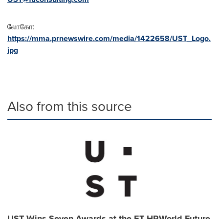
லோகோ:
https://mma.prnewswire.com/media/1422658/UST_Logo.
jpg
Also from this source
UST Wins Seven Awards at the ET HRWorld Future