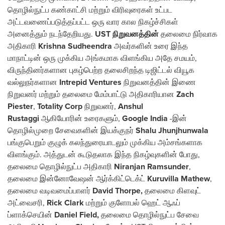
தொழில்நுட்ப கண்காட்சி மற்றும் விரிவுரைகள் உட்பட
அட்டவணைப்படுத்தப்பட்ட ஒரு வார கால நிகழ்ச்சிகள்
அனைத்தும் நடந்தேறியது.
UST
நிறுவனத்தின்
தலைமை நிர்வாக
அதிகாரி
Krishna Sudheendra
அவர்களின் உரை இந்த
மாநாட்டின் ஒரு முக்கிய அங்கமாக விளங்கிய அதே சமயம்,
விருந்தினர்களான புகழ்பெற்ற தலைசிறந்த டிஜிட்டல் வியூக
வல்லுநர்களான
Intrepid Ventures
நிறுவனத்தின் இணை
நிறுவனர் மற்றும் தலைமை மேம்பாட்டு அதிகாரியான
Zach
Piester
,
Totality Corp
நிறுவனர்,
Anshul
Rustaggi
ஆகியோரின் உரைகளும்,
Google
India
-இன்
தொழில்முறை சேவைகளின் இயக்குநர்
Shalu Jhunjhunwala
பங்குபெறும் குழுக் கலந்துரையாடலும் முக்கிய அம்சங்களாக
விளங்கும். அத்துடன் கூடுதலாக இந்த நிகழ்வுகளின் போது,
தலைமை தொழில்நுட்ப அதிகாரி
Niranjan Ramsunder
,
தலைமை இன்னோவேஷன் ஆர்க்கிட்டெக்ட்
Kuruvilla Mathew
,
தலைமை வடிவமைப்பாளர்
David Thorpe
,
தலைமை கிளவுட்
அட்வைசரி,
Rick Clar
k
மற்றும் குளோபல் ஹெட் ஆஃப்
ப்ளாக்செயின்
Daniel Field
,
தலைமை தொழில்நுட்ப சேவை