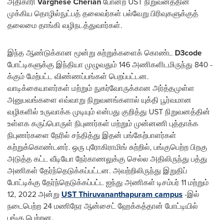
அதிகாரி
Varghese Cherian
போன்ற UST நிறுவனத்தின்
முக்கிய தொழில்நுட்பத் தலைவர்கள் பல்வேறு பிரிவுகளுக்குத்
தலைமை தாங்கி வழிநடத்துவார்கள்.
இந்த ஆண்டுக்கான மூன்று சுற்றுக்களைக் கொண்ட
D3code
போட்டிகளுக்கு இந்தியா முழுவதும் 146 அணிகளிடமிருந்து 840 -
க்கும் மேற்பட்ட விண்ணப்பங்கள் பெறப்பட்டன.
வாடிக்கையாளர்கள் மற்றும் நுகர்வோருக்கான அர்த்தமுள்ள
அனுபவங்களை எவ்வாறு நிறுவனங்களால் யுக்தி பூர்வமான
வழிகளில் உருவாக்க முடியும் என்பது குறித்து UST நிறுவனத்தின்
உள்ளக கருப்பொருள் நிபுணர்கள் மற்றும் முன்னணி புத்தாக்க
நிபுணர்களை நேரில் சந்தித்து இதன் பங்கேற்பாளர்கள்
கற்றுக்கொண்டனர். ஒரு புரோகிராமிங் சுற்றில், பங்குபெற்ற பிறகு
அடுத்த கட்ட வீடியோ நேர்காணலுக்கு செல்ல அதிலிருந்து பத்து
அணிகள் தேர்ந்தெடுக்கப்பட்டன. அவற்றிலிருந்து இறுதிப்
போட்டிக்கு தேர்ந்தெடுக்கப்பட்ட ஐந்து அணிகள் டிசம்பர் 11 மற்றும்
12, 2022 அன்று
UST Thiruvananthapuram campus
-இல்
நடைபெற்ற 24 மணிநேர ஆன்சைட் ஹேக்கத்தான் போட்டியில்
பங்கு பெற்றன.