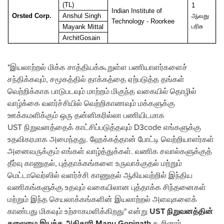
(TL)
1
Indian Institute of
Orsted Corp.
Anshul Singh
ஆவது
Technology - Roorkee
பரிசு
Mayank Mittal
ArchitGosain
"இயலாற்றல் மிக்க சாத்தியக்கூறுள்ள பணியாளர்களைச்
சந்திக்கவும், சமூகத்தில் தாக்கத்தை ஏற்படுத்த தங்கள்
வெற்றிக்காக பாடுபடவும் மாற்றம் மிகுந்த வகையில் தொழில்
வாழ்க்கை வளர்ச்சியில் வெற்றிகாணவும் மக்களுக்கு
ஊக்கமளிக்கும் ஒரு தன்னிகரில்லா பணியிடமாக
UST நிறுவனத்தைக் காட்சிப்படுத்தவும் D3code எங்களுக்கு
உதவிகரமாக அமைந்தது. ஹேக்கத்தான் போட்டி வெற்றியாளர்கள்
அனைவருக்கும் எங்கள் வாழ்த்துக்கள். வணிக சவால்களுக்குத்
தீர்வு காணுதல், புத்தாக்கங்களை உருவாக்குதல் மற்றும்
மெட்டாவெர்ஸில் வளர்ச்சி காணுதல் ஆகியவற்றில் இந்திய
வணிகங்களுக்கு உதவும் வகையிலான புத்தாக்க சிந்தனைகள்
மற்றும் இந்த செயலாக்கங்களின் இயலாற்றல் அளவுகளைக்
காண்பது மிகவும் உற்சாகமளிக்கிறது" என்று
UST
நிறுவனத்தின்
தலைமை இயக்க அதிகாரி
Manu Gopinath
கூறினார்.