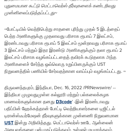
புதுமையான கூட்டு மெட்டாவெர்ஸ் தீர்வுகளைக் கண்டறிவது
முன்னிலைப்படுத்தப்பட்டது
~
~போட்டியில் வெற்றிபெற்று சாதனை புரிந்து முதல் 5 இடத்தைப்
பெற்ற அணிகளுக்கு முதலாவது பரிசாக ரூபாய் 7 இலட்சம்,
இரண்டாவது பரிசாக ரூபாய் 5 இலட்சம் மூன்றாவது பரிசாக ரூபாய்
3 இலட்சம் மற்றும் இதர இரண்டு அணிகளுக்கும் தலா ரூபாய் 2
இலட்சம் பரிசாக வழங்கப்பட்டதைத் தவிரக் கூடுதலாக அந்த
அணிகளைச் சேர்ந்த ஒவ்வொரு உறுப்பினருக்கும் UST
நிறுவனத்தில் பணியில் சேர்வதற்கான வாய்ப்பும் வழங்கப்பட்டது. ~
திருவனந்தபுரம், இந்தியா
,
Dec. 16, 2022
/PRNewswire/ --
இந்தியா முழுவதுமுள்ள கல்லூரி மற்றும் பல்கலைக்கழக
மாணவர்களுக்கான தனது
D3code
' -இன் இரண்டாவது
பதிப்பின் ஹேக்கத்தான் போட்டி வெற்றியாளர்களை டிஜிட்டல்
டிரான்ஸ்ஃபர்மேஷன் தீர்வுகளுக்கான முன்னணி நிறுவனமான
UST
இன்று அறிவித்தது. மெட்டாவெர்ஸ் ஊடே ஆன்லைன்
அனுபவங்களை பன்முகப்படுத்தவும், உள்ளூர் மயமாக்கவும்,