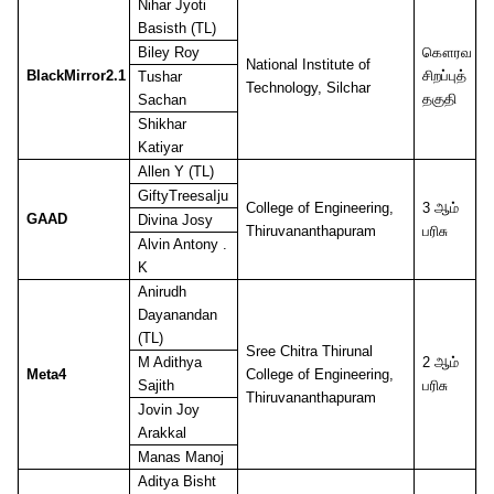
Nihar Jyoti
Basisth (TL)
Biley Roy
கௌரவ
National Institute of
BlackMirror2.1
சிறப்புத்
Tushar
Technology, Silchar
தகுதி
Sachan
Shikhar
Katiyar
Allen Y (TL)
GiftyTreesaIju
College of Engineering,
3
ஆம்
GAAD
Divina Josy
Thiruvananthapuram
பரிசு
Alvin Antony .
K
Anirudh
Dayanandan
(TL)
Sree Chitra Thirunal
M Adithya
2
ஆம்
Meta4
College of Engineering,
Sajith
பரிசு
Thiruvananthapuram
Jovin Joy
Arakkal
Manas Manoj
Aditya Bisht