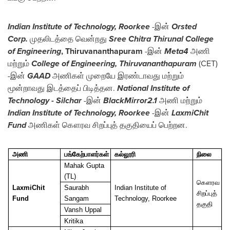
Indian Institute of Technology
, Roorkee
-இன்
Orsted
Corp.
முதலிடத்தை வென்றது
Sree Chitra Thirunal College
of Engineering
, Thiruvananthapuram
-இன்
Meta4
அணி
மற்றும்
College of Engineering, Thiruvananthapuram
(CET)
-இன்
GAAD
அணிகள் முறையே இரண்டாவது மற்றும்
மூன்றாவது இடத்தைப் பிடித்தன.
National Institute of
Technology
- Silchar
-இன்
BlackMirror2.1
அணி மற்றும்
Indian Institute of Technology, Roorkee
-இன்
LaxmiChit
Fund
அணிகள் கௌரவ சிறப்புத் தகுதியைப் பெற்றன.
அணி
பங்கேற்பாளர்கள்
கல்லூரி
நிலை
Mahak Gupta
(TL)
கௌரவ
LaxmiChit
Saurabh
Indian Institute of
சிறப்புத்
Fund
Sangam
Technology, Roorkee
தகுதி
Vansh Uppal
Kritika