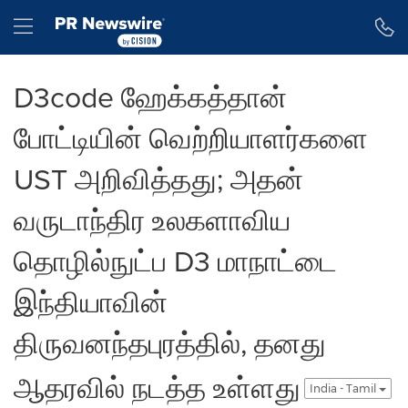
Accessibility Statement
Skip Navigation
Hamburger menu
D3code ஹேக்கத்தான்
போட்டியின் வெற்றியாளர்களை
UST அறிவித்தது; அதன்
வருடாந்திர உலகளாவிய
தொழில்நுட்ப D3 மாநாட்டை
இந்தியாவின்
திருவனந்தபுரத்தில், தனது
ஆதரவில் நடத்த உள்ளது
India - Tamil