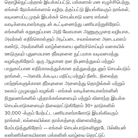
தொழில்நுட்பத்தால் இயக்கப்பட்டு, மக்களால் மன எழுச்சிபெற்று,
எங்கள் நோக்கங்களால் வழிநடத்தப்பட்டு இயங்கிவரும் நாங்கள்,
வடிவமைப்பு முதல் இயக்கச் செயல்பாடு வரை எங்கள்
வாடிக்கையாளர்களுடன் கூட்டிணைந்து பணியாற்றுகிறோம்.
எங்களின் சுறுசுறுப்பான அதி வேகமான அணுகுமுறை வழியாக,
அவர்கள் எதிர்கொள்ளும் அடிப்படை சவால்களை அடையாளம்
கண்டு, அவர்களின் வாழ்க்கையை ஒளிரச்செய்யும் வகையில்
ஊடுருவும் புதுமையான தீர்வுகளை நுட்பமாக வடிவமைத்து
வழங்குகிறோம். ஒரு ஆழமான தள நிபுணத்துவம் மற்றும்
பாதுகாப்பான எதிர்காலத்துக்கான தத்துவத்துடனும் செயல்படும்
நாங்கள், —அளவிடக்கூடிய மதிப்பு மற்றும் நீண்ட நிலைத்த
மாற்றங்களுக்கான தீர்வுகளை அனைத்து தொழில்கள் மற்றும்
உலகம் முழுவதும் வழங்கி - எங்கள் வாடிக்கையாளர்களின்
நிறுவனங்களில் புத்தாக்கங்களையும் மற்றும் விரைந்த இயக்க
செயல்பாடுகளையும் நிலைநாட்டுகிறோம் 30+ நாடுகளில்
30,000 -க்கும் மேற்பட்ட பணியாளர்களோடு இயங்கிவரும்
நாங்கள், எல்லையில்லா தாக்கத்தை விளைவித்து
மேம்படுத்துகிறோம் — எங்கள் செயல்பாடுகளினூடே பில்லியன்
எண்ணிக்கையிலான மக்களின் வாழ்வை தொட்டுப்