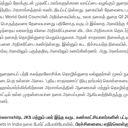
டுத்தும் நோக்குடன் முதலீட்டாளர்களுக்கான வாய்ப்பை வழங்கும் து
ந்திய அரசாங்கத்தால் கண்டறியப்பட்டுள்ளது. நகையின் தேவையை பாதிக
திய World Gold Councilன் அறிக்கையின்படி, உலக நகைத் துறை Q1
ைப் பொருத்தவரை தேவையானது பதினோரு வருடம் இல்லாத அளவிற்கு 41
ுந்தைய வரலாற்று விலை அதிகரிப்புகளை விட மிக அதிகமாக தொடர்ந்
்றும் நகைத் தொழில்துறை மெதுமெதுவாக அதன் சாதாரண நிலைக்கு வந்
ிற்பனை அதிகரிப்பை கண்டுள்ளது. இன்னும் கூட நிச்சயமற்ற நிலையில
உணர்வு அளவிலும் பகுத்தறிவு அளவிலும் உணர்கின்றனர். அது அலங்கார
துறையைப் பற்றி கலந்தாலோசிக்க தொழில்துறை வல்லுநர்கள் மூலம் ந
ில் நடைபெற உள்ளன அவை- 'புதிய சாதாரணம்' (நியு நார்மல்) கொள்கைய
, ஹால்மார்க்கிங்கிற்கான அரசாங்கத்தின் ஆணைகள் மற்றும் தொழி
ட்டில் உள்ள முதன்மையான நகை அமைப்புகள் ஆகியவற்றிலிருந்து முக்க
னர்.
Swarnshilp, JKS மற்றும் பலர் இந்த வருட கண்காட்சியாளர்களின் பட்ட
ets in
India
நகை போர்ட்ஃபோலியோவில்,
பிரச்சினையை எதிர்கொள்ளுதல்