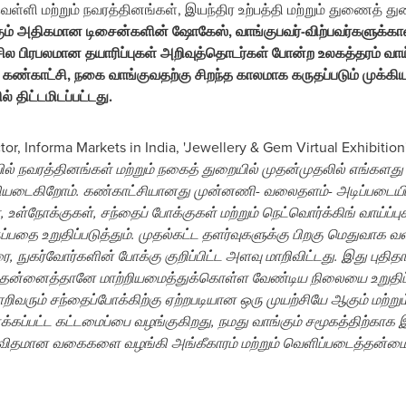
ெள்ளி மற்றும் நவரத்தினங்கள், இயந்திர உற்பத்தி மற்றும் துணைத்
ம் அதிகமான டிசைன்களின் ஷோகேஸ், வாங்குபவர்-விற்பவர்களுக்கான வீ
 சில பிரபலமான தயாரிப்புகள் அறிவுத்தொடர்கள் போன்ற உலகத்தரம் வாய
ல்) கண்காட்சி, நகை வாங்குவதற்கு சிறந்த காலமாக கருதப்படும் முக்க
் திட்டமிடப்பட்டது.
or, Informa Markets in
India
, 'Jewellery & Gem Virtual Exhibitio
் நவரத்தினங்கள் மற்றும் நகைத் துறையில் முதன்முதலில் எங்களது 
ழ்ச்சியடைகிறோம். கண்காட்சியானது முன்னணி- வலைதளம்- அடிப்பட
 உள்நோக்குகள், சந்தைப் போக்குகள் மற்றும் நெட்வொர்க்கிங் வாய்ப
பதை உறுதிப்படுத்தும். முதல்கட்ட தளர்வுகளுக்கு பிறகு மெதுவாக வளர
கர்வோர்களின் போக்கு குறிப்பிட்ட அளவு மாறிவிட்டது. இது புதித
 தன்னைத்தானே மாற்றியமைத்துக்கொள்ள வேண்டிய நிலையை உறுதிப்ப
ாறிவரும் சந்தைப்போக்கிற்கு ஏற்றபடியான ஒரு முயற்சியே ஆகும் மற்ற
க்கப்பட்ட கட்டமைப்பை வழங்குகிறது, நமது வாங்கும் சமூகத்திற்
ல விதமான வகைகளை வழங்கி அங்கீகாரம் மற்றும் வெளிப்படைத்தன்ம