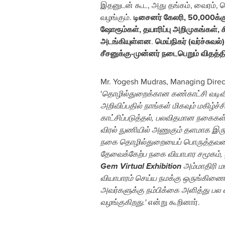
இதனுடன் கூட, அது தங்கம், வைரம், வ
வழங்கும்.
டிசைனர் கேலரி, 50,000க்கு
ஷோரூம்கள், தயாரிப்பு அறிமுகங்கள்,
அடங்கியுள்ளன
.
மெய்நிகர் (வர்ச்சுவ
சீசனுக்கு-முன்னர் நடைபெறும் விதத்தில
Mr. Yogesh Mudras, Managing Direct
'
தொழில்துறைக்கான கண்காட்சி வடிவில
அறிவிப்பதில் நாங்கள் மிகவும் மகி
காட்சிப்படுத்தல், பலவிதமான நகைகள்,
விரல் நுணியில் அணுகும் தளமாக இருப்
நகை தொழில்துறையைப் பொருத்தவரை, நு
தேவைக்கேற்ப நகை வியாபார சமூகம்,
Gem Virtual Exhibition
அம்மாதிரி ம
வியாபாரம் செய்ய நமக்கு ஒருங்கிணை
அவர்களுக்கு நம்பிக்கை அளித்து ப
வழங்குகிறது.'
என்று கூறினார்.