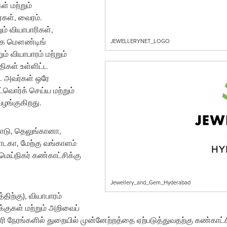
் மற்றும்
்கள், வைரம்.
ும் வியாபாரிகள்,
நகை மௌண்டிங்
JEWELLERYNET_LOGO
ம் வியாபாரம் மற்றும்
திகள் உள்ளிட்ட
. அவர்கள் ஒரே
்வொர்க் செய்ய மற்றும்
ழங்குகிறது.
நாடு, தெலுங்கானா,
்நாடகா, மேற்கு வங்காளம்
மெய்நிகர் கண்காட்சிக்கு
Jewellery_and_Gem_Hyderabad
திற்கு), வியாபாரம்
குகள் மற்றும் அறிவைப்
திரி நேரங்களில் துறையில் முன்னேற்றத்தை ஏற்படுத்துவதற்கு கண்க