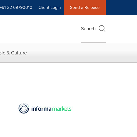
+91 22-69790010
Client Login
Send a Release
Search
le & Culture