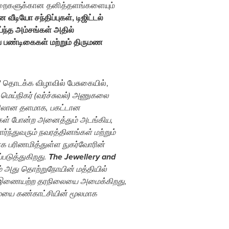
 துறைகளுக்கான தனித்தளங்களையும்
டியோ சந்திப்புகள், டிஜிட்டல்
்ந்த அம்சங்கள் அதில்
ிய பண்டிகைகள் மற்றும் திருமண
n' தொடக்க விழாவில் பேசுகையில்,
மெய்நிகர் (வர்ச்சுவல்) அணுகலை
ையிலான தளமாக, பகட்டான
்புகள் போன்ற அனைத்தும் அடங்கிய,
்ந்துவரும் நவரத்தினங்கள் மற்றும்
ாக பரிணமித்துள்ள நுகர்வோரின்
டுத்துகிறது.
The Jewellery and
ும் அது தொற்றுநோயின் மத்தியில்
காக இணையற்ற தரநிலையை அமைக்கிறது,
ையை கண்காட்சியின் மூலமாக