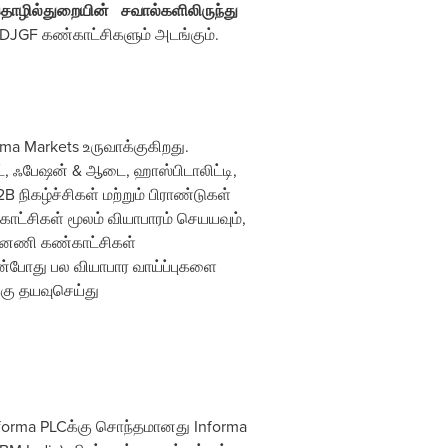
் தொழில்துறையின்
சவால்களிலிருந்து
் DJGF கண்காட்சிகளும் அடங்கும்.
rma Markets உருவாக்குகிறது.
ேட், ஃபேஷன் & ஆடை, ஹாஸ்பிடாலிட்டி,
நிகழ்ச்சிகள் மற்றும் பிராண்டுகள்
ாட்சிகள் மூலம் வியாபாரம் செயயவும்,
ுன்னணி கண்காட்சிகள்
ின்போது பல வியாபார வாய்ப்புகளை
்கு தயவுசெய்து
nforma PLCக்கு சொந்தமானது Informa