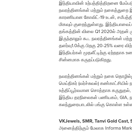
இந்தியாவின் உற்பத்தித்திறனை மேம்ப
நவரத்தினங்கள் மற்றும் நகைத்துறை இ
காரணியான கோவிட்-19 உடன், சமீபத்
மிகவும் குறைந்துள்ளது. இந்தியாவ
தங்கத்தின் விலை Q1 2020ல் அதன் ம
இருந்தாலும் கூட நவரத்தினங்கள் மற
தளர்வு1.0க்கு பிறகு 20-25% வரை வ
இந்தியர்கள் மூதலீட்டிற்கு ஏற்றதாக 
சின்னமாக கருதப்படுகிறது.
நவரத்தினங்கள் மற்றும் நகை தொழில்
மெய்நிகர் (வர்ச்சுவல்) கண்காட்சிய
உத்திப்பூர்வமான சொத்தாக கருதுதல்
இந்திய தரநிலைகள் பணியகம், GIA, நா
கலந்துரையாடலில் பங்கு கொள்ள உள்ள
VKJewels, SMR,
Tanvi Gold Cast
, 
அனைத்திற்கும் மேலாக Informa Mark