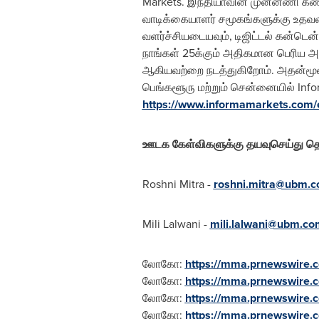
Markets. இந்தியாவின் முன்னணி கண
வாடிக்கையாளர் சமூகங்களுக்கு உதவவும்
வளர்ச்சியடையவும், டிஜிட்டல் கன்டெ
நாங்கள் 25க்கும் அதிகமான பெரிய அள
ஆகியவற்றை நடத்துகிறோம். அதன்மூலம
பெங்களூரு மற்றும் சென்னையில் Inf
https://www.informamarkets.com/e
ஊடக கேள்விகளுக்கு தயவுசெய்து தொ
Roshni Mitra
-
roshni.mitra@ubm.
Mili Lalwani
-
mili.lalwani@ubm.co
லோகோ:
https://mma.prnewswire.
லோகோ:
https://mma.prnewswire
லோகோ:
https://mma.prnewswir
லோகோ:
https://mma.prnewswire