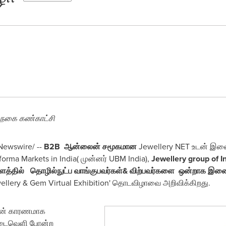
 நகை கண்காட்சி
ewswire/ --
B2B ஆன்லைன் சமூகமான
Jewellery NET உடன் இண
orma Markets in
India
( முன்னர் UBM India),
Jewellery group of I
தளத்தில்
தொழில்நுட்ப வாங்குபவர்கள்& விற்பவர்களை ஒன்றாக இணை
llery & Gem Virtual Exhibition' தொடவிழாவை அறிவிக்கிறது.
யின் காரணமாக
இடைவெளி போன்ற