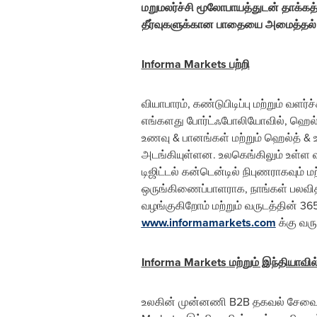
மறுமலர்ச்சி மூலோபாயத்துடன் தாக்கத
தீர்வுகளுக்கான பாதையை அமைத்தல
Informa Markets பற்றி
வியாபாரம், கண்டுபிடிப்பு மற்றும் வள
எங்களது போர்ட்ஃபோலியோவில், ஹெல்த்கே
உணவு & பானங்கள் மற்றும் ஹெல்த் & ஊ
அடங்கியுள்ளன. உலகெங்கிலும் உள்ள வ
டிஜிட்டல் கன்டென்டில் நிபுணராகவும்
ஒருங்கிணைப்பாளராக, நாங்கள் பலவிதம
வழங்குகிறோம் மற்றும் வருடத்தின் 3
www.informamarkets.com
க்கு வர
Informa Markets
மற்றும் இந்தியாவி
உலகின் முன்னணி B2B தகவல் சேவைகள்