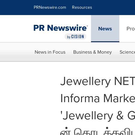
Accessibility Statement
Skip Navigation
PRNewswire.com
Resources
News
Pro
News in Focus
Business & Money
Scienc
Jewellery NE
Informa Market
'Jewellery & G
ன் தொடக்கவி