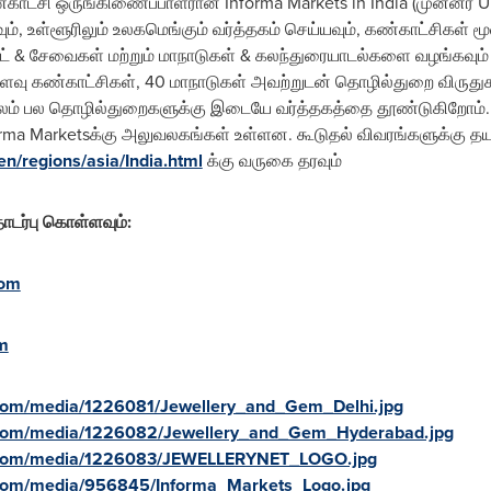
்காட்சி ஒருங்கிணைப்பாளரான Informa Markets in
India
(முன்னர் UB
, உள்ளூரிலும் உலகமெங்கும் வர்த்தகம் செய்யவும், கண்காட்சிகள் மூல
ன்ட் & சேவைகள் மற்றும் மாநாடுகள் & கலந்துரையாடல்களை வழங்கவும
வு கண்காட்சிகள், 40 மாநாடுகள் அவற்றுடன் தொழில்துறை விருதுகள் 
் பல தொழில்துறைகளுக்கு இடையே வர்த்தகத்தை தூண்டுகிறோம். இந்த
orma Marketsக்கு அலுவலகங்கள் உள்ளன. கூடுதல் விவரங்களுக்கு தய
n/regions/asia/India.html
க்கு வருகை தரவும்
டர்பு கொள்ளவும்:
com
m
com/media/1226081/Jewellery_and_Gem_Delhi.jpg
.com/media/1226082/Jewellery_and_Gem_Hyderabad.jpg
e.com/media/1226083/JEWELLERYNET_LOGO.jpg
.com/media/956845/Informa_Markets_Logo.jpg