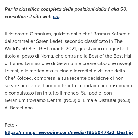
Per la
classifica completa delle posizioni dalla 1 alla 50,
consultare il sito web
qui
.
Il ristorante Geranium, guidato dallo chef
Rasmus Kofoed
e
dal sommelier Søren Ledet, secondo classificato in The
World's 50 Best Restaurants 2021, quest'anno conquista il
titolo al posto di Noma, che entra nella Best of the Best Hall
of Fame. La missione di Geranium è creare cibo che risvegli
i sensi, e la meticolosa cucina e incredibile visione dello
Chef Kofoed, compresa la sua recente decisione di non
servire più carne, hanno ottenuto importanti riconoscimenti
e conquistato fan in tutto il mondo. Sul podio, con
Geranium troviamo Central (No.2) di
Lima
e Disfrutar (No.3)
di Barcellona.
Foto -
https://mma.prnewswire.com/media/1855947/50_Best.jp