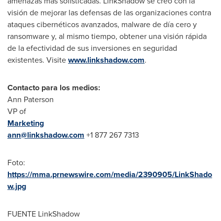
amenazas más sofisticadas. LinkShadow se creó con la
visión de mejorar las defensas de las organizaciones contra
ataques cibernéticos avanzados, malware de día cero y
ransomware y, al mismo tiempo, obtener una visión rápida
de la efectividad de sus inversiones en seguridad
existentes. Visite
www.linkshadow.com
.
Contacto para los
medios:
Ann Paterson
VP of
Marketing
ann@linkshadow.com
+1 877 267 7313
Foto:
https://mma.prnewswire.com/media/2390905/LinkShado
w.jpg
FUENTE LinkShadow