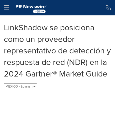
Declaración de accesibilidad
Saltar la navegación
Hamburger menu
LinkShadow se posiciona
como un proveedor
representativo de detección y
respuesta de red (NDR) en la
2024 Gartner® Market Guide
MEXICO - Spanish