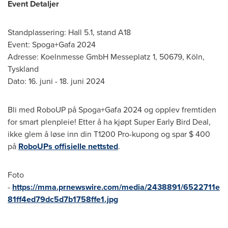
Event Detaljer
Standplassering: Hall 5.1, stand A18
Event: Spoga+Gafa 2024
Adresse: Koelnmesse GmbH Messeplatz 1, 50679, Köln,
Tyskland
Dato: 16. juni - 18. juni 2024
Bli med RoboUP på Spoga+Gafa 2024 og opplev fremtiden
for smart plenpleie! Etter å ha kjøpt Super Early Bird Deal,
ikke glem å løse inn din T1200 Pro-kupong og spar
$ 400
på
RoboUPs offisielle nettsted
.
Foto
-
https://mma.prnewswire.com/media/2438891/6522711e
81ff4ed79dc5d7b1758ffe1.jpg