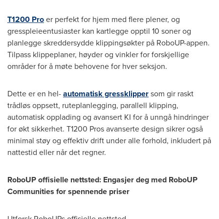
T1200 Pro
er perfekt for hjem med flere plener, og
gresspleieentusiaster kan kartlegge opptil 10 soner og
planlegge skreddersydde klippingsøkter på RoboUP-appen.
Tilpass klippeplaner, høyder og vinkler for forskjellige
områder for å møte behovene for hver seksjon.
Dette er en hel-
automatisk gressklipper
som gir raskt
trådløs oppsett, ruteplanlegging, parallell klipping,
automatisk opplading og avansert KI for å unngå hindringer
for økt sikkerhet. T1200 Pros avanserte design sikrer også
minimal støy og effektiv drift under alle forhold, inkludert på
nattestid eller når det regner.
RoboUP offisielle nettsted: Engasjer deg med RoboUP
Communities for spennende priser
Utforsk RoboUPs offisielle nettsted