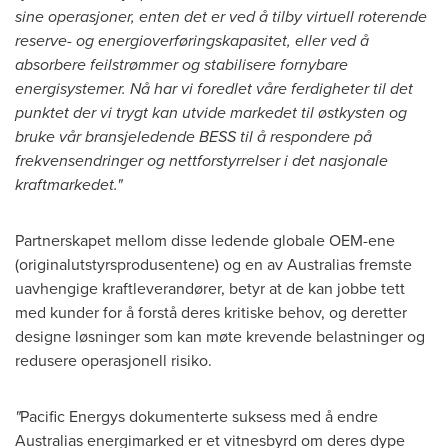
sine operasjoner, enten det er ved å tilby virtuell roterende
reserve- og energioverføringskapasitet, eller ved å
absorbere feilstrømmer og stabilisere fornybare
energisystemer. Nå har vi foredlet våre ferdigheter til det
punktet der vi trygt kan utvide markedet til østkysten og
bruke vår bransjeledende BESS til å respondere på
frekvensendringer og nettforstyrrelser i det nasjonale
kraftmarkedet."
Partnerskapet mellom disse ledende globale OEM-ene
(originalutstyrsprodusentene) og en av Australias fremste
uavhengige kraftleverandører, betyr at de kan jobbe tett
med kunder for å forstå deres kritiske behov, og deretter
designe løsninger som kan møte krevende belastninger og
redusere operasjonell risiko.
"
Pacific Energys dokumenterte suksess med å endre
Australias energimarked er et vitnesbyrd om deres dype