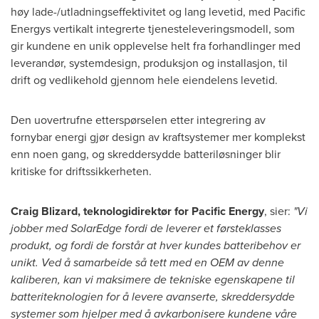
høy lade-/utladningseffektivitet og lang levetid, med Pacific
Energys vertikalt integrerte tjenesteleveringsmodell, som
gir kundene en unik opplevelse helt fra forhandlinger med
leverandør, systemdesign, produksjon og installasjon, til
drift og vedlikehold gjennom hele eiendelens levetid.
Den uovertrufne etterspørselen etter integrering av
fornybar energi gjør design av kraftsystemer mer komplekst
enn noen gang, og skreddersydde batteriløsninger blir
kritiske for driftssikkerheten.
Craig Blizard
, teknologidirektør for Pacific Energy
, sier:
"Vi
jobber med SolarEdge fordi de leverer et førsteklasses
produkt, og fordi de forstår at hver kundes batteribehov er
unikt. Ved å samarbeide så tett med en OEM av denne
kaliberen, kan vi maksimere de tekniske egenskapene til
batteriteknologien for å levere avanserte, skreddersydde
systemer som hjelper med å avkarbonisere kundene våre