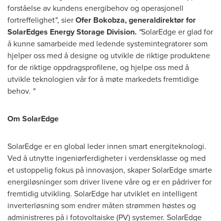
forståelse av kundens energibehov og operasjonell
fortreffelighet
"
, sier
Ofer Bokobza
, generaldirektør for
SolarEdges Energy Storage Division.
"
SolarEdge er glad for
å kunne samarbeide med ledende systemintegratorer som
hjelper oss med å designe og utvikle de riktige produktene
for de riktige oppdragsprofilene, og hjelpe oss med å
utvikle teknologien vår for å møte markedets fremtidige
behov.
"
Om SolarEdge
SolarEdge er en global leder innen smart energiteknologi.
Ved å utnytte ingeniørferdigheter i verdensklasse og med
et ustoppelig fokus på innovasjon, skaper SolarEdge smarte
energiløsninger som driver livene våre og er en pådriver for
fremtidig utvikling. SolarEdge har utviklet en intelligent
inverterløsning som endrer måten strømmen høstes og
administreres på i fotovoltaiske (PV) systemer. SolarEdge