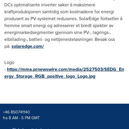
DCs optimaliserte inverter søker å maksimere
kraftproduksjonen samtidig som kostnadene for energi
produsert av PV-systemet reduseres. SolarEdge fortsetter å
fremme smart energi og adresserer et bredt spekter av
energimarkedsegmenter gjennom sine PV-, lagrings-,
elbillading-, batteri- og nettjenesteløsninger. Besøk oss
på:
solaredge.com/
Logo
-
https://mma.prnewswire.com/media/2527503/SEDG_En
ergy_Storage_RGB_positive_logo_Logo.jpg
+46 850741140
fra 8 AM - 5 PM GMT