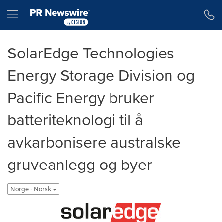
Accessibility Statement
Skip Navigation
Hamburger menu
SolarEdge Technologies
Energy Storage Division og
Pacific Energy bruker
batteriteknologi til å
avkarbonisere australske
gruveanlegg og byer
Norge - Norsk