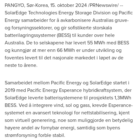
PANGYO, Sør-Korea
,
15. oktober 2024
/PRNewswire/ --
SolarEdge Technologies Energy Storage Division og Pacific
Energy samarbeider for å avkarbonisere Australias gruve-
og forsyningssektorer, og gir sofistikerte storskala
batterilagringssystemer (BESS) til kunder over hele
Australia
. De to selskapene har levert 55 MWh med BESS
og kunngjør at mer enn 66 MWh er under utvikling og
foventes levert til det nasjonale markedet i løpet av de
neste to årene.
Samarbeidet mellom Pacific Energy og SolarEdge startet i
2019 med Pacific Energy Esperance hybridkraftsystem, der
SolarEdge leverte batterisystemene til prosjektets 1,3MWh
BESS. Ved å integrere vind, sol og gass, krevde Esperance-
systemet en avansert teknologi for nettstabilisering, kjent
som virtuell generering, noe som muliggjorde en betydelig
høyere andel av fornybar energi, samtidig som byens
strømforsyning forble stabil.