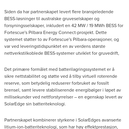
Siden da har partnerskapet levert flere bransjeledende
BESS-løsninger til australske gruveselskaper og
forsyningsselskaper, inkludert en 42 MW / 19 MWh BESS for
Fortescue's Pilbara Energy Connect-prosjekt. Dette
systemet støtter to av Fortescue's Pilbara-operasjoner, og
var ved leveringstidspunktet en av verdens største
nettverkstilkoblede BESS-systemer utviklet for gruvedrift,
Det primære formålet med batterilagringssystemet er å
sikre nettstabilitet og støtte ved å tilby virtuell roterende
reserve, som betydelig reduserer forbruket av fossilt
brensel, samt levere stabiliserende energibølger i løpet av
millisekunder ved nettforstyrrelser – en egenskap levert av
SolarEdge sin batteriteknologi.
Partnerskapet kombinerer styrkene i SolarEdges avanserte
litium-ion-batteriteknologi, som har høy effektprestasjon,